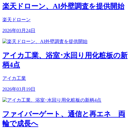
楽天ドローン、AI外壁調査を提供開始
楽天ドローン
2026年03月24日
アイカ工業、浴室･水回り用化粧板の新
柄4点
アイカ工業
2026年03月19日
ファイバーゲート、通信と再エネ 両
輪で成長へ