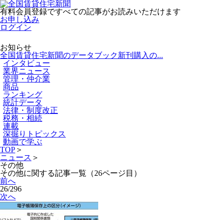
有料会員登録ですべての記事がお読みいただけます
お申し込み
ログイン
お知らせ
全国賃貸住宅新聞のデータブック新刊購入の...
インタビュー
業界ニュース
管理・仲介業
商品
ランキング
統計データ
法律・制度改正
税務・相続
連載
深掘りトピックス
動画で学ぶ
TOP
＞
ニュース
＞
その他
その他に関する記事一覧（26ページ目）
前へ
26/296
次へ