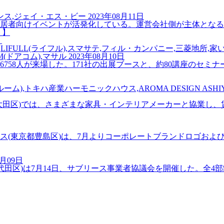
ンス,ジェイ・エス・ビー
2023年08月11日
者向けイベントが活発化している。運営会社側が主体となるの
】
LIFULL(ライフル),スマサテ,フィル・カンパニー,三菱地所,家い
OM(ドアコム),マサル
2023年08月10日
6758人が来場した。171社の出展ブースと、約80講座のセミナー
ーム),トキハ産業ハーモニックハウス,AROMA DESIGN ASHIY
田区)では、さまざまな家具・インテリアメーカーと協業し、賃
東京都豊島区)は、7月よりコーポレートブランドロゴおよびコ
8月09日
区)は7月14日、サブリース事業者協議会を開催した。全4部制