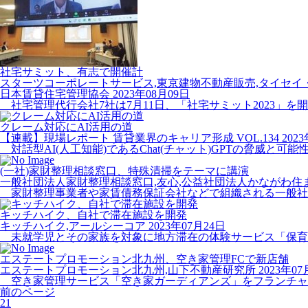
社宅サミット、有志で開催計
スターツコーポレートサービス,東京建物不動産販売,タイセイ
日本賃貸住宅管理協会
2023年08月09日
社宅管理代行会社7社は7月11日、「社宅サミット2023」を
クレーム対応にAI活用の道
【連載】現場レポート 賃貸業界のキャリア形成 VOL.134
202
対話型AI(人工知能)であるChat(チャット)GPTの脅威と
(一社)家財整理相談窓口、特殊清掃をテーマに講演
一般社団法人家財整理相談窓口,友心,公益社団法人かながわ住ま
家財整理事業者や家賃債務保証会社などで組織される一般社団法
キッチハイク、自社で滞在施設を開発
キッチハイク,アールシーコア
2023年07月24日
未就学児とその家族を対象に地方滞在の体験サービス「保育園
エステートプロモーション北九州、空き家管理FCで新店舗
エステートプロモーション北九州,山下不動産研究所
2023年07
空き家管理サービス「空き家ガーディアンズ」をフランチャイズチ
前のページ
21