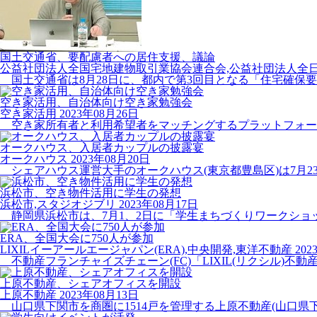
国土交通省、要配慮者への居住支援、議論
公益社団法人全国宅地建物取引業協会連合会,公益社団法人全日
国土交通省は8月28日に、都内で第3回目となる「住宅確保要
空き家活用、自治体向け空き家勉強会
空き家活用
2023年08月26日
空き家所有者と利用希望者をマッチングするプラットフォームの
オークハウス、入居者カップルの披露宴
オークハウス
2023年08月20日
シェアハウス運営大手のオークハウス(東京都豊島区)は7月23日、入居
浜松市、空き物件活用に学生の発想
浜松市,スタジオジブリ
2023年08月17日
静岡県浜松市は、7月1、2日に「学生まちづくりワークショップ(
ERA、全国大会に750人が参加
LIXILイーアールエージャパン(ERA),中央開発,東洋不動産
202
不動産フランチャイズチェーン(FC)「LIXIL(リクシル)不動産
上原不動産、シェアオフィスを開設
上原不動産
2023年08月13日
山口県下関市を商圏に1514戸を管理する上原不動産(山口県下関