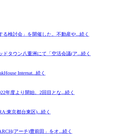
る検討会」を開催した。不動産や...
続く
タウン八重洲にて「空活会議(ア...
続く
ternat...
続く
年度より開始。2回目とな...
続く
:東京都台東区)...
続く
H(アーチ)豊前田」をオ...
続く