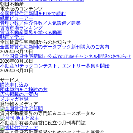
朝日不動産
電子版のコンテンツ
全国賃貸住宅新聞をPDFで読む
紙面ビューアー
管理戸数／仲介件数／人気設備／建築
賃貸市場ランキング
賃貸不動産業界を学べる動画
動画で学ぶ
全国賃貸住宅新聞からのお知らせ
全国賃貸住宅新聞のデータブック新刊購入のご案内
2026年03月19日
『全国賃貸住宅新聞』公式YouTubeチャンネル開設のお知らせ
2026年03月18日
不動産AIテックコンテスト、エントリー募集を開始
2026年03月01日
サービス
購読申し込み
団体契約をご検討の方
広告掲載のご案内
メルマガ登録
発行物＆メディア
賃貸不動産業界の専門紙＆ニュースポータル
不動産所有者の経営に役立つ月刊専門誌
家主と賃貸不動産業界のためのセミナー＆展示会