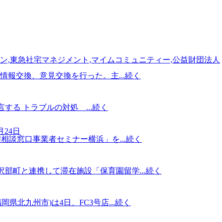
ン,東急社宅マネジメント,マイムコミュニティー,公益財団法人
報交換、意見交換を行った。主...
続く
する トラブルの対処 ...
続く
7月24日
相談窓口事業者セミナー横浜」を...
続く
部町と連携して滞在施設「保育園留学...
続く
九州市)は4日、FC3号店...
続く