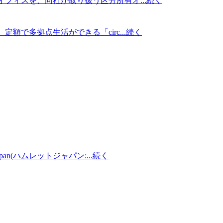
フィスを、同社が取り扱う区分所有オ...
続く
多拠点生活ができる「circ...
続く
(ハムレットジャパン:...
続く