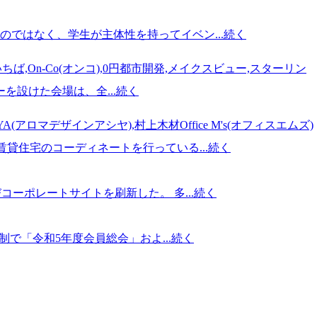
ではなく、学生が主体性を持ってイベン...
続く
ちば,On-Co(オンコ),0円都市開発,メイクスビュー,スターリン
を設けた会場は、全...
続く
A(アロマデザインアシヤ),村上木材Office M's(オフィスエムズ)
貸住宅のコーディネートを行っている...
続く
ーポレートサイトを刷新した。 多...
続く
で「令和5年度会員総会」およ...
続く