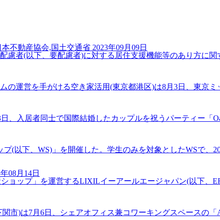
本不動産協会,国土交通省
2023年09月09日
配慮者(以下、要配慮者)に対する居住支援機能等のあり方に関す
運営を手がける空き家活用(東京都港区)は8月3日、東京ミッド
者同士で国際結婚したカップルを祝うパーティー「OakHouse In
以下、WS)」を開催した。学生のみを対象としたWSで、2022
3年08月14日
ショップ」を運営するLIXILイーアールエージャパン(以下、ERA
市)は7月6日、シェアオフィス兼コワーキングスペースの「ARC