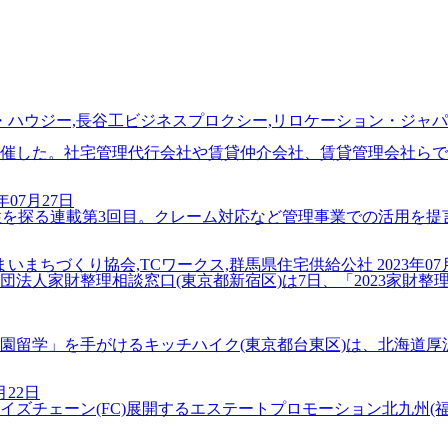
・ハウジー,長谷工ビジネスプロクシー,リロケーション・ジャパ
開催した。社宅管理代行会社や賃貸仲介会社、賃貸管理会社らで情
3年07月27日
可能性を探る連載第3回目。クレーム対応など管理事業での活用を提言
いまちづくり協会,TCワークス,群馬県住宅供給公社
2023年0
人家財整理相談窓口(東京都新宿区)は7日、「2023家財整理
留学」を手がけるキッチハイク(東京都台東区)は、北海道厚沢
月22日
ェーン(FC)展開するエステートプロモーション北九州(福岡県北