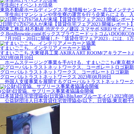
学生向けイベントが活発
東急不動産ホールディングス,学生情報センター,共立メンテナ
学生向けマンションや学生寮の運営を行う企業らによる、入居
2日間で1万6758人が来場【賃貸住宅フェア2023 開催レポート
関東工務店,桂不動産,渋沢テクノ建設,スマサポ,SIRE(サイアー),
ク,BoxBrownie.com(ボックスブラウニードットコム),DOORC
7月19日・20日に開催した「賃貸住宅フェア2023」には、1万
すまいごこち、インテリアメーカーと協業
すまいごこち,大東寝具工業,AKIRA ART ROOM(アキラアートル
2023年08月10日
ホームステージング事業を手がける、すまいごこち(東京都大
グローバルトラストネットワークス、コーポレートロゴ刷新
グローバルトラストネットワークス
2023年08月09日
外国人支援事業を展開するグローバルトラストネットワークス(
(公財)日管協、サブリース事業者協議会開催
日本賃貸住宅管理協会(日管協),BluAge(ブルーエイジ)
2023年0
公益財団法人日本賃貸住宅管理協会(以下、日管協:東京都千代田