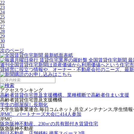
22
23
24
25
26
27
28
29
30
31
次のページ
週刊全国賃貸住宅新聞は資産価値から利用価値へという住宅市
貸経営に役立つ情報や、オーナー・不動産会社のニーズ、最新
アクセスランキング
高齢者賃貸住宅普及支援機構、業種横断で高齢者住まい支援
高齢者賃貸住宅普及支援機構
学生の部屋探し長期化
大学生協事業連合,毎日コムネット,共立メンテナンス,学生情
JPMC、パートナーズ大会に414人参加
JPMC
阪急阪神不動産、230㎡の共有部付き賃貸住宅
阪急阪神不動産
朝日不動産、店舗移転 接客スペース2倍