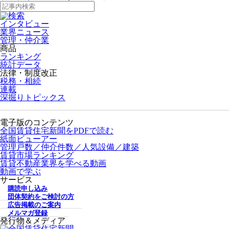
インタビュー
業界ニュース
管理・仲介業
商品
ランキング
統計データ
法律・制度改正
税務・相続
連載
深掘りトピックス
電子版のコンテンツ
全国賃貸住宅新聞をPDFで読む
紙面ビューアー
管理戸数／仲介件数／人気設備／建築
賃貸市場ランキング
賃貸不動産業界を学べる動画
動画で学ぶ
サービス
購読申し込み
団体契約をご検討の方
広告掲載のご案内
メルマガ登録
発行物＆メディア