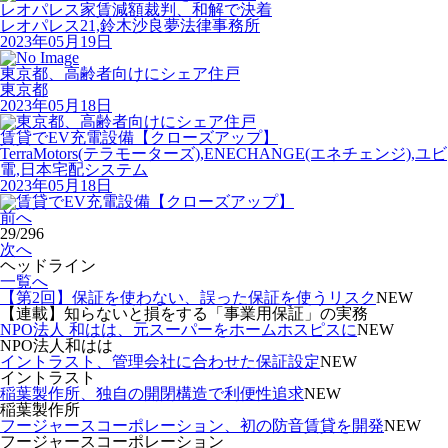
レオパレス家賃減額裁判、和解で決着
レオパレス21,鈴木沙良夢法律事務所
2023年05月19日
東京都、高齢者向けにシェア住戸
東京都
2023年05月18日
賃貸でEV充電設備【クローズアップ】
TerraMotors(テラモーターズ),ENECHANGE(エネチェンジ),ユビ
電,日本宅配システム
2023年05月18日
前へ
29/296
次へ
ヘッドライン
一覧へ
【第2回】保証を使わない、誤った保証を使うリスク
NEW
【連載】知らないと損をする「事業用保証」の実務
NPO法人 和はは、元スーパーをホームホスピスに
NEW
NPO法人和はは
イントラスト、管理会社に合わせた保証設定
NEW
イントラスト
稲葉製作所、独自の開閉構造で利便性追求
NEW
稲葉製作所
フージャースコーポレーション、初の防音賃貸を開発
NEW
フージャースコーポレーション