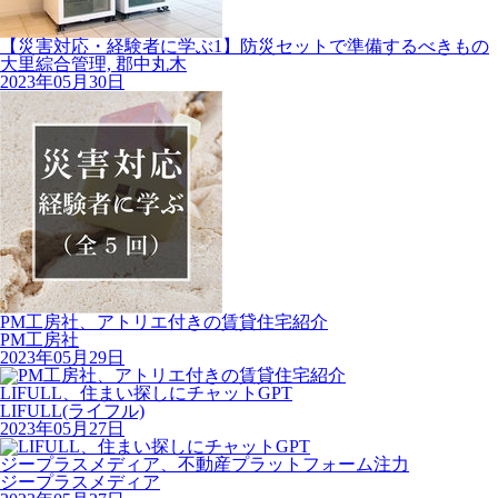
【災害対応・経験者に学ぶ1】防災セットで準備するべきもの
大里綜合管理, 郡中丸木
2023年05月30日
PM工房社、アトリエ付きの賃貸住宅紹介
PM工房社
2023年05月29日
LIFULL、住まい探しにチャットGPT
LIFULL(ライフル)
2023年05月27日
ジープラスメディア、不動産プラットフォーム注力
ジープラスメディア