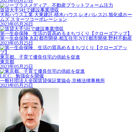
2023年05月27日
賃貸大手5社で建設事業増収
大和ハウス工業,大東建託,積水ハウス,レオパレス21,旭化成ホー
ムズ,スターツコーポレーション
2023年05月26日
第一生命保険、生活の質高めるまちづくり【クローズアップ】
第一生命保険,丸紅都市開発,相互住宅,NTT都市開発,野村不動産
2023年05月25日
東京都、子育て優良住宅の供給を促進
東京都
2023年05月25日
LICC、勉強会を開催
一般社団法人全国賃貸保証業協会,京橋法律事務所
2023年05月25日