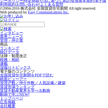
シーポリシー
|
特定商取引法に基づく表記
|
会員基本規約
|
電子版
利用規約
|
お問い合わせ
|
よくある質問
©2004-2016 株式会社 全国賃貸住宅新聞 All right reserved.
Web produced by
Easy Communications Inc.
インタビュー
業界ニュース
管理・仲介業
商品
ランキング
統計データ
法律・制度改正
税務・相続
連載
深掘りトピックス
電子版のコンテンツ
全国賃貸住宅新聞をPDFで読む
紙面ビューアー
管理戸数／仲介件数／人気設備／建築
賃貸市場ランキング
賃貸不動産業界を学べる動画
動画で学ぶ
NEW!
トップページ
広告掲載
会社概要