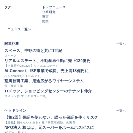
タグ：
トップニュース
企業研究
東京
関東
ニュース一覧へ
関連記事
一覧へ
スペース、中野の街と共に1世紀
スペース
リアルエステート、不動産再生軸に売上124億円
【企業研究vol.328】リアルエステート
Ai.Connect、ISP事業で成長、売上高18億円に
Ai.Connect(アイコネクト)
荒川技研工業、用途広がるワイヤーシステム
荒川技研工業
ロメッツ、ショッピングセンターのテナント仲介
ロメッツ(リマックスコンパス)
ヘッドライン
一覧へ
【第2回】保証を使わない、誤った保証を使うリスク
【連載】知らないと損をする「事業用保証」の実務
NPO法人 和はは、元スーパーをホームホスピスに
NPO法人和はは