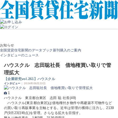
お知らせ
全国賃貸住宅新聞のデータブック新刊購入のご案内
インタビューのニュース
ハウスクル 志田聡社長 借地権買い取りで管
理拡大
【企業研究vol.261】ハウスクル
インタビュー
|
2024年09月23日
1
ハウスクル 東京都台東区 志田 聡 社長(49)
ハウスクル(東京都台東区)は借地権付き物件や再建築不可物件など
の買い取り再販事業を主軸とする。近年は管理の獲得に注力し、2139
戸(9月23日時点)を管理。さらなる拡大を目指す。
難あり物件再生 1都3県、2139戸受託