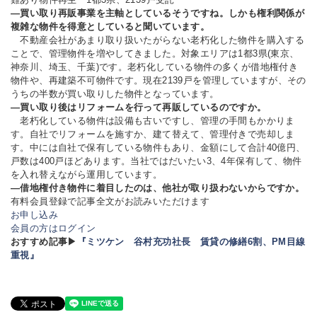
―買い取り再販事業を主軸としているそうですね。しかも権利関係が
複雑な物件を得意としていると聞いています。
不動産会社があまり取り扱いたがらない老朽化した物件を購入する
ことで、管理物件を増やしてきました。対象エリアは1都3県(東京、
神奈川、埼玉、千葉)です。老朽化している物件の多くが借地権付き
物件や、再建築不可物件です。現在2139戸を管理していますが、その
うちの半数が買い取りした物件となっています。
―買い取り後はリフォームを行って再販しているのですか。
老朽化している物件は設備も古いですし、管理の手間もかかりま
す。自社でリフォームを施すか、建て替えて、管理付きで売却しま
す。中には自社で保有している物件もあり、金額にして合計40億円、
戸数は400戸ほどあります。当社ではだいたい3、4年保有して、物件
を入れ替えながら運用しています。
―借地権付き物件に着目したのは、他社が取り扱わないからですか。
有料会員登録で記事全文がお読みいただけます
お申し込み
会員の方はログイン
おすすめ記事▶
『ミツケン 谷村充功社長 賃貸の修繕6割、PM目線
重視』