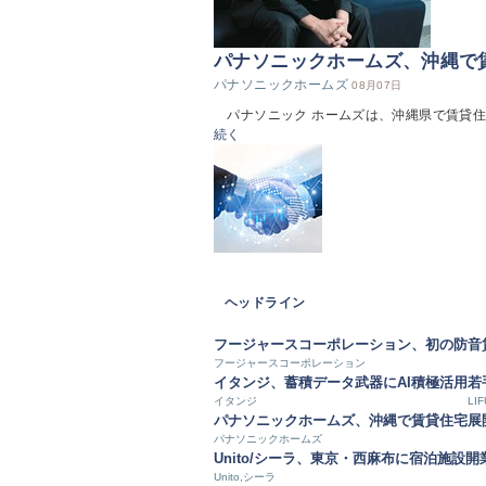
パナソニックホームズ、沖縄で
パナソニックホームズ
08月07日
パナソニック ホームズは、沖縄県で賃貸住宅商品
続く
ヘッドライン
フージャースコーポレーション、初の防音
フージャースコーポレーション
イタンジ、蓄積データ武器にAI積極活用
若
イタンジ
LIF
パナソニックホームズ、沖縄で賃貸住宅展
パナソニックホームズ
Unito/シーラ、東京・西麻布に宿泊施設開
Unito,シーラ