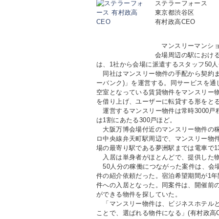
ステラーフォース
東京都渋谷区
有村政高CEO
マンスリーマンショ
会場周辺の駅におけ
は、1社から会場に派遣するスタッフ50
同社はマンスリー物件の手配から契約までを
ーバンク)」を運営する。同サービスを通
空室となっている賃貸物件をマンスリー
を借り上げ、ユーザーに転貸する形をと
運営するマンスリー物件は常時3000戸
は1割にあたる300戸ほど。
大阪万博会場付近のマンスリー物件の稼
ロ中央線弁天町駅周辺で、マンスリー物件
場の最寄り駅である夢洲駅までは電車で1
入居は単身者がほとんどで、提供した物件
50人分の稼働につながった案件は、会
件の紹介依頼だった。宿泊希望期間が1
件への入居となった。同案件は、開催前
ができる物件を探していた。
「マンスリー物件は、ビジネスホテルと
ことで、選ばれる物件になる」(有村政高C