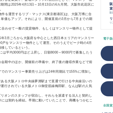
阪
間は2025年4月13日～10月13日の6カ月間。大阪市此花区に
賃
。
阪
物件を運営するリブ・マックス(東京都港区)は、大阪万博に合
リ
単価もアップ。それにより、開催直前の3月から7月までの期
リ
に合わせて一般の賃貸物件、もしくはマンスリー物件として提
5年3月ごろから大阪府を中心とした西日本エリアのマンスリー
電子版
000戸をマンスリー物件として運営。そのうえでピーク時の4月
で推移しているという。
平均3000円ほど上昇し、日額8000～9000円で募集したう
の会期中のほか、開催前の準備や、終了後の撤収作業などで前
でのマンスリー事業売り上げは24年同期比で155%に増加し
ある大阪メトロ中央線夢洲駅まで直通で行ける中央線沿いの
が運行されている大阪メトロ御堂筋線梅田駅、なんば駅の人気
リオンのスタッフが宿泊し、それらを派遣する法人と契約し
4年には契約を締結。早期に動いていたことで、商機をつかむこ
全国賃