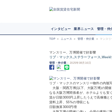
インタビュー
業界ニュース
管理・仲
TOP
＞
ニュース
＞
管理・仲介業
＞
マンスリ
マンスリー、万博開催で好影響
リブ・マックス,ステラーフォース,Weekl
管理・仲介業
|
2025年08月16日
リブ・マックスのマンスリー物件の内観
大阪・関西万博(以下、大阪万博)の開催
なる大阪万博関係者が、ホテルよりも安
賃が日額3000円上昇したうえで高稼働
賃料上昇、55%の増収にも
日額換算3000円増
大阪万博の開催に伴い、会場の建築に関