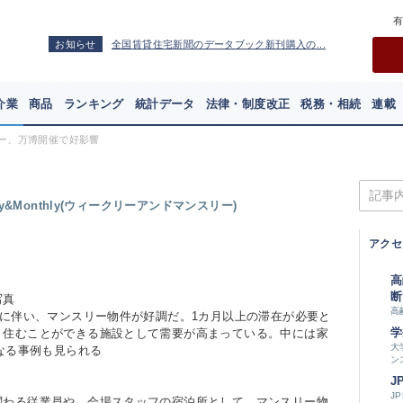
お知らせ
全国賃貸住宅新聞のデータブック新刊購入の...
介業
商品
ランキング
統計データ
法律・制度改正
税務・相続
連載
ー、万博開催で好影響
y&Monthly(ウィークリーアンドマンスリー)
アクセ
高
断
写真
高
に伴い、マンスリー物件が好調だ。1カ月以上の滞在が必要と
学
く住むことができる施設として需要が高まっている。中には家
大
となる事例も見られる
ン
J
J
わる従業員や、会場スタッフの宿泊所として、マンスリー物