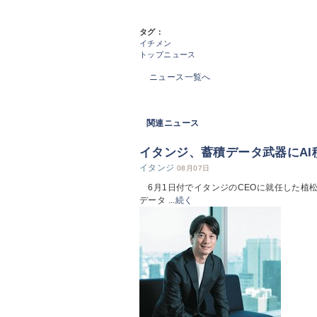
タグ：
イチメン
トップニュース
ニュース一覧へ
関連ニュース
イタンジ、蓄積データ武器にAI
イタンジ
08月07日
6月1日付でイタンジのCEOに就任した植
データ ...
続く