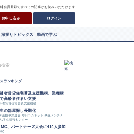
有料会員登録ですべての記事がお読みいただけます
お申し込み
ログイン
深掘りトピックス
動画で学ぶ
スランキング
齢者賃貸住宅普及支援機構、業種横
で高齢者住まい支援
齢者賃貸住宅普及支援機構
生の部屋探し長期化
学生協事業連合,毎日コムネット,共立メンテナ
ス,学生情報センター
PMC、パートナーズ大会に414人参加
PMC