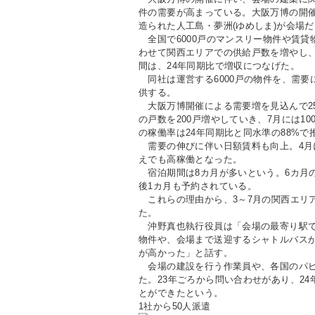
件の需要が高まっている。大阪万博の開催期
造られた人工島・夢洲(ゆめしま)が会場だ
全国で6000戸のマンスリー物件や賃貸
わせて関西エリアでの供給戸数を増やし、
間は、24年同期比で増収につなげた。
同社は運営する6000戸の物件を、需要
供する。
大阪万博開催による需要増を見込んで2
の戸数を200戸増やしていき、7月には1
の稼働率は24年同期比と同水準の88%
需要の伸びに伴い日額賃料も向上。4月には
えでも高稼働となった。
宿泊期間は8カ月が多いという。6カ月
後1カ月も予約されている。
これらの理由から、3～7月の関西エリア
た。
沖野真也執行役員は「会場の最寄り駅で
物件や、会場まで送迎するシャトルバス
が高かった」と話す。
会場の建設を行う作業員や、各国のパビ
た。23年ごろから問い合わせがあり、2
とができたという。
1社から50人派遣