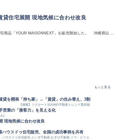
賃貸住宅展開 現地気候に合わせ改良
「YOUR MAISONNEXT」を販売開始した。 沖縄県以 ...
もっと見る
賃貸を開発
「持ち家」→「賃貸」の住み替え、3割
【連載】リクルートSUUMO不動産トレンド最前線
手営業の「接客力」を見える化
ULL
開 現地気候に合わせ改良
業
ハウスドゥ住宅販売、全国の成功事例を共有
ハウスドゥ住宅販売,といず不動産,むすび不動産,トワ・ピリエ