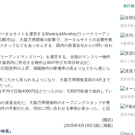
発行物
賃貸不動
ルサイトを運営するWeekly&Monthly(ウィークリーアン
札幌市)は、大阪万博開催の影響で、ポータルサイトの反響件数
不動産所
備スタッフなどをあっせんする、国内の派遣会社からの問い合わ
リーアンドマンスリー)」を運営する。全国のマンスリー物件
家主と賃
大阪府内に所在する物件は4607件(7月30日時点)だ。
日額賃料の上昇、掲載物件の稼働率の高まりなどから感じら
賃貸経営
月ごろから見られるようになり、大阪万博開催直前の4月まで
だった。
平均で日額4000円ほどだったのが、5300円前後で成約してい
賃貸管理
の派遣会社だ。大阪万博開催時のオープニングスタッフや警
物件の手配のため、同社に問い合わせる事例が多かった」と話
賃貸不動
(國吉)
(2025年8月18日1面に掲載)
で伸長』