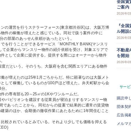
全国賃
ご案内
2026年0
『全国
ンの運営を行うステラーフォース(東京都渋谷区)は、大阪万博
ル開設
る物件の稼働が増えたと感じている。同社で扱う案件の中に
2026年0
人分の部屋のあっせん依頼があったという。
行うことができるサービス「MONTHLY BANK(マンスリ
して企業からマンスリー物件の紹介依頼を受け、対象エリアで
不動産
物件として企業に提供する。提供する際にはオーナーから物件
を開始
る。
2026年0
程度だという。そのうち、大阪府を含む関西エリアにある物件
働が増えたのは25年1月ごろからだ。特に顕著なのは大阪メト
として稼働しているものが100戸ほど増えた。弁天町駅から会
サービ
3分。
の専有部も20～25㎡の1Kやワンルームだ。
購読申
場やパビリオンを建設する従業員が寝泊まりするマンスリー物
年間であったことから、同社からの提案で結果的に通常の賃貸物
団体契
の建築のほか、会期後の撤収作業にあたるために1年間住むこと
広告掲
比較されているとみている。それより少しでも価格を抑える
メルマ
EO)