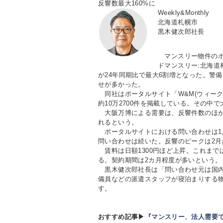
反響数最大160%に
Weekly&Monthly
北海道札幌市
黒木健次郎社長
マンスリー物件のポータ
ドマンスリー:北海道
が24年同期比で最大6割増となった。警
せが多かった。
同社はポータルサイト「W&M(ウィーク
約10万2700件を掲載している。その中で
大阪万博による需要は、反響件数のほか
れるという。
ポータルサイトにおける問い合わせは1
問い合わせは続いた。反響のピークは2月
賃料は日額1300円ほど上昇。これまでは
る。契約期間は2カ月程度が多いという。
黒木健次郎社長は「問い合わせ元は国内
備員などの派遣スタッフが寝泊まりする
す。
おすすめ記事▶
『マンスリー、法人需要