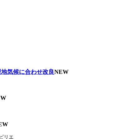
現地気候に合わせ改良
NEW
EW
EW
ピリエ