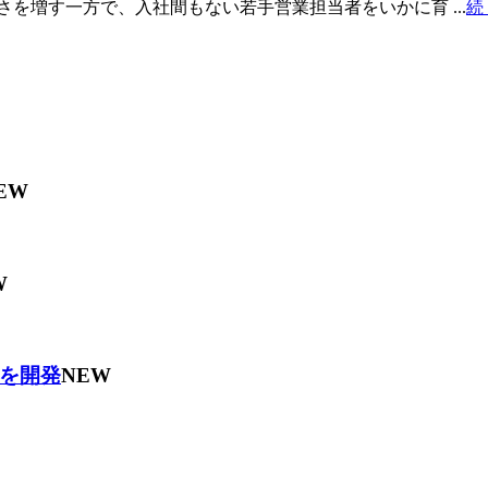
を増す一方で、入社間もない若手営業担当者をいかに育 ...
続
EW
W
を開発
NEW