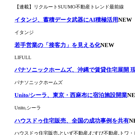
【連載】リクルートSUUMO不動産トレンド最前線
イタンジ、蓄積データ武器にAI積極活用
NEW
イタンジ
若手営業の「接客力」を見える化
NEW
LIFULL
パナソニックホームズ、沖縄で賃貸住宅展開 
パナソニックホームズ
Unito/シーラ、東京・西麻布に宿泊施設開業
N
Unito,シーラ
ハウスドゥ住宅販売、全国の成功事例を共有
N
ハウスドゥ住宅販売,といず不動産,むすび不動産,トワ・