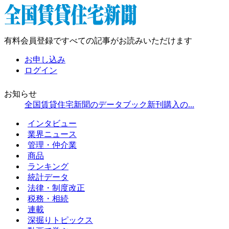
有料会員登録ですべての記事がお読みいただけます
お申し込み
ログイン
お知らせ
全国賃貸住宅新聞のデータブック新刊購入の...
インタビュー
業界ニュース
管理・仲介業
商品
ランキング
統計データ
法律・制度改正
税務・相続
連載
深掘りトピックス