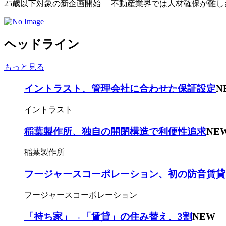
25歳以下対象の新企画開始 不動産業界では人材確保が難しさ
ヘッドライン
もっと見る
イントラスト、管理会社に合わせた保証設定
N
イントラスト
稲葉製作所、独自の開閉構造で利便性追求
NE
稲葉製作所
フージャースコーポレーション、初の防音賃貸
フージャースコーポレーション
「持ち家」→「賃貸」の住み替え、3割
NEW