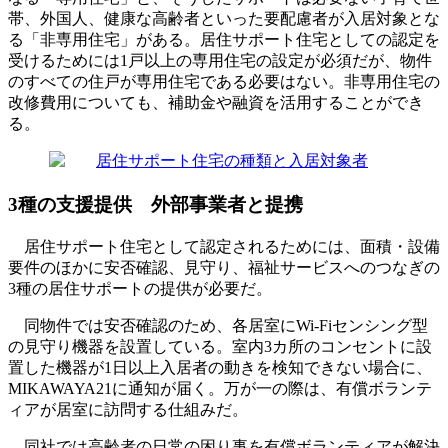
帯、外国人、健康な高齢者といった要配慮者が入居対象とな
る「非専用住宅」がある。居住サポート住宅としての認定を
受けるためには1戸以上の専用住宅の設定が必須だが、物件
のすべての住戸が専用住宅である必要はない。非専用住宅の
改修費用についても、補助金や融資を活用することができ
る。
3種の支援提供 外部事業者と提携
居住サポート住宅として認定されるためには、面積・設備
要件のほかに安否確認、見守り、福祉サービスへのつなぎの
3種の居住サポートの提供が必要だ。
同物件では安否確認のため、各居室にWi‐Fiセンシング型
の見守り機器を設置している。室内3カ所のコンセントに設
置した機器が1日以上入居者の動きを検知できない場合に、
MIKAWAYA21に通知が届く。万が一の際は、有償ボランテ
ィアが居室に訪問する仕組みだ。
同社では高齢者の日常の困り事を有償ボランティアが解決