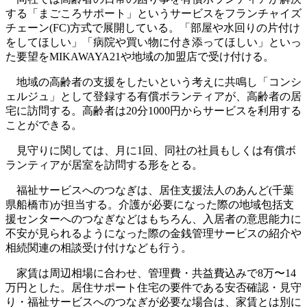
する「まごころサポート」というサービスをフランチャイズ
チェーン(FC)方式で展開している。「部屋や水回りの片付け
をしてほしい」「病院や買い物に付き添ってほしい」といっ
た要望をMIKAWAYA21や地域の加盟店で受け付ける。
地域の高齢者の支援をしたいという考えに共鳴し「コンシ
ェルジュ」として登録する有償ボランティアが、高齢者の居
宅に訪問する。高齢者は20分1000円からサービスを利用する
ことができる。
見守りに関しては、月に1回、同社の社員もしくは有償ボ
ランティアが居室を訪問する形をとる。
福祉サービスへのつなぎは、居住支援法人のあんど(千葉
県船橋市)が担当する。介護が必要になった際の地域包括支
援センターへのつなぎなどはもちろん、入居者の意思能力に
不安が見られるようになった際の金銭管理サービスの紹介や
相続関連の相談受け付けなども行う。
家賃は周辺相場に合わせ、管理費・共益費込みで8万〜14
万円とした。居住サポート住宅の要件である安否確認・見守
り・福祉サービスへのつなぎが必要な場合は、家賃とは別に