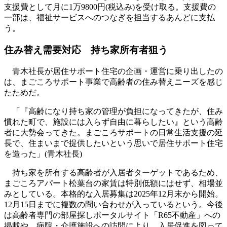
支援費として月に1万9800円(税込み)を受け取る。支援費の
一部は、福祉サービスへのつなぎを担当するあんどに支払
う。
住み替え需要対応 持ち家所有者狙う
青木社長が居住サポート住宅の企画・運営に乗り出したの
は、まごころサポート事業で高齢者の住み替えニーズを感じ
たためだ。
「『高齢になり持ち家の管理が負担になってきたが、住み
慣れた町で、施設には入らず自由に暮らしたい』という高齢
者に大勢会ってきた。まごころサポートの日常生活支援の延
長で、住まいまで提供したいという思いで居住サポート住宅
を造った」(青木社長)
持ち家を所有する高齢者が入居者ターゲットであるため、
まごころアパート松葉台の家賃は特別低額にはせず、相場並
みとしている。本格的な入居募集は2025年12月末から開始。
12月15日までに複数の問い合わせが入っているという。今後
は高齢者専門の部屋探しポータルサイト「R65不動産」への
掲載や、病院・介護施設への訪問により、入居促進を図って