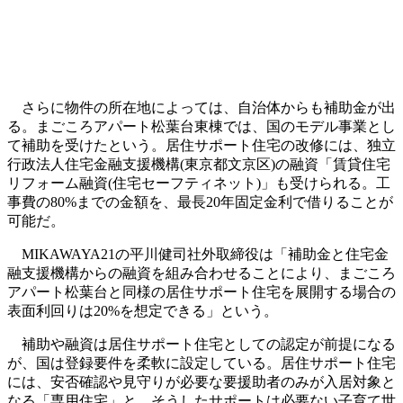
さらに物件の所在地によっては、自治体からも補助金が出
る。まごころアパート松葉台東棟では、国のモデル事業とし
て補助を受けたという。居住サポート住宅の改修には、独立
行政法人住宅金融支援機構(東京都文京区)の融資「賃貸住宅
リフォーム融資(住宅セーフティネット)」も受けられる。工
事費の80%までの金額を、最長20年固定金利で借りることが
可能だ。
MIKAWAYA21の平川健司社外取締役は「補助金と住宅金
融支援機構からの融資を組み合わせることにより、まごころ
アパート松葉台と同様の居住サポート住宅を展開する場合の
表面利回りは20%を想定できる」という。
補助や融資は居住サポート住宅としての認定が前提になる
が、国は登録要件を柔軟に設定している。居住サポート住宅
には、安否確認や見守りが必要な要援助者のみが入居対象と
なる「専用住宅」と、そうしたサポートは必要ない子育て世