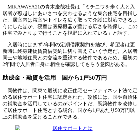
MIKAWAYA21の青木慶哉社長は「ミチニワを歩く人と入
居者が窓越しにあいさつを交わせるような集合住宅を目指し
た。居室内は浴室やトイレを広く取って介護に対応できるよ
うにしたほか、寝室は医療機器が置ける広さを確保し、この
住宅でみとりまで行うことを視野に入れている」と話す。
入居時にはまず2年間の定期借家契約を結び、希望者は更
新時に終身建物賃貸借契約に切り替えていく予定だ。入居者
同士や地域住民との交流を重視する物件であるため、最初の
2年間で入居者自身に相性を確認してもらう意図がある。
助成金・融資を活用 国から1戸50万円
同物件は、関東で最初に改正住宅セーフティネット法で定
める居住サポート住宅に認定された。改修には、国や自治体
の補助金を活用しているのがポイントだ。既築物件を改修し
て居住サポート住宅とする場合、国から1戸あたり50万円以
上の補助金を受けることができる。