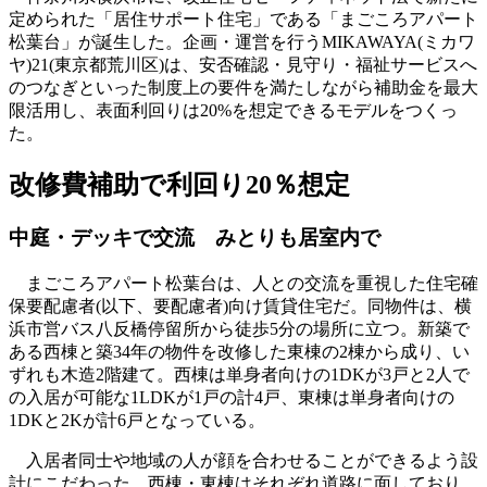
定められた「居住サポート住宅」である「まごころアパート
松葉台」が誕生した。企画・運営を行うMIKAWAYA(ミカワ
ヤ)21(東京都荒川区)は、安否確認・見守り・福祉サービスへ
のつなぎといった制度上の要件を満たしながら補助金を最大
限活用し、表面利回りは20%を想定できるモデルをつくっ
た。
改修費補助で利回り20％想定
中庭・デッキで交流 みとりも居室内で
まごころアパート松葉台は、人との交流を重視した住宅確
保要配慮者(以下、要配慮者)向け賃貸住宅だ。同物件は、横
浜市営バス八反橋停留所から徒歩5分の場所に立つ。新築で
ある西棟と築34年の物件を改修した東棟の2棟から成り、い
ずれも木造2階建て。西棟は単身者向けの1DKが3戸と2人で
の入居が可能な1LDKが1戸の計4戸、東棟は単身者向けの
1DKと2Kが計6戸となっている。
入居者同士や地域の人が顔を合わせることができるよう設
計にこだわった。西棟・東棟はそれぞれ道路に面しており、