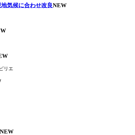
現地気候に合わせ改良
NEW
EW
EW
ピリエ
W
NEW