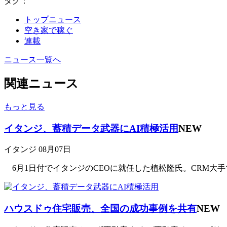
タグ：
トップニュース
空き家で稼ぐ
連載
ニュース一覧へ
関連ニュース
もっと見る
イタンジ、蓄積データ武器にAI積極活用
NEW
イタンジ
08月07日
6月1日付でイタンジのCEOに就任した植松隆氏。CRM大手
ハウスドゥ住宅販売、全国の成功事例を共有
NEW