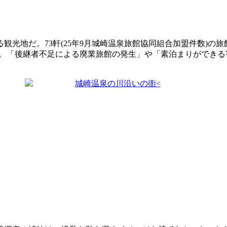
観光地だ。73軒(25年9月城崎温泉旅館協同組合加盟件数)の旅
激減。「後継者不足による廃業旅館の発生」や「素泊まりができ