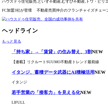
ハウスドゥ住宅販売,といず不動産,むすび不動産,トワ・ピリ
FC加盟3社が登壇 不動産売買仲介のフランチャイズチェーン(
ヘッドライン
もっと見る
「持ち家」→「賃貸」の住み替え、3割
NEW
【連載】リクルートSUUMO不動産トレンド最前線
イタンジ、蓄積データ武器にAI積極活用
NEW
イタンジ
若手営業の「接客力」を見える化
NEW
LIFULL