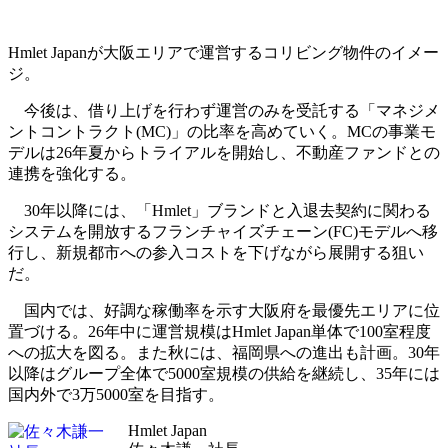
Hmlet Japanが大阪エリアで運営するコリビング物件のイメー
ジ。
今後は、借り上げを行わず運営のみを受託する「マネジメ
ントコントラクト(MC)」の比率を高めていく。MCの事業モ
デルは26年夏からトライアルを開始し、不動産ファンドとの
連携を強化する。
30年以降には、「Hmlet」ブランドと入退去契約に関わる
システムを開放するフランチャイズチェーン(FC)モデルへ移
行し、新規都市への参入コストを下げながら展開する狙い
だ。
国内では、好調な稼働率を示す大阪府を最優先エリアに位
置づける。26年中に運営規模はHmlet Japan単体で100室程度
への拡大を図る。また秋には、福岡県への進出も計画。30年
以降はグループ全体で5000室規模の供給を継続し、35年には
国内外で3万5000室を目指す。
Hmlet Japan