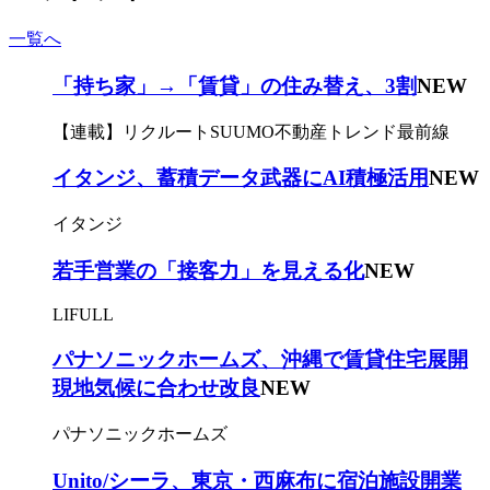
一覧へ
「持ち家」→「賃貸」の住み替え、3割
NEW
【連載】リクルートSUUMO不動産トレンド最前線
イタンジ、蓄積データ武器にAI積極活用
NEW
イタンジ
若手営業の「接客力」を見える化
NEW
LIFULL
パナソニックホームズ、沖縄で賃貸住宅展開
現地気候に合わせ改良
NEW
パナソニックホームズ
Unito/シーラ、東京・西麻布に宿泊施設開業