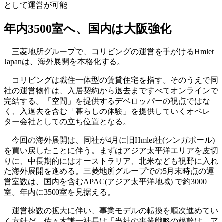
として運営が可能
年内3500室へ、国内は大阪強化
三菱地所グループで、コリビングの運営を手がけるHmlet
Japanは、海外展開を本格化する。
コリビングは職住一体型の賃貸住宅を指す。そのうえで同
社の運営物件は、入居契約から退去まですべてオンラインで
完結する。「空間」を提供するデベロッパーの視点ではな
く、入退去を含む「暮らしの体験」を提供していくオペレー
ター会社としての立ち位置となる。
今回の海外展開は、同社が4月に旧Hmlet社(シンガポール)
を買い戻したことに伴う。まずはアジア太平洋エリアを皮切
りに、中長期的にはオーストラリア、北米なども視野に入れ
た海外展開を進める。三菱地所グループでの5月末時点の運
営室数は、国内を含むAPAC(アジア太平洋地域) で約3000
室。年内に3500室を見据える。
運営棟数の拡大に伴い、事業モデルの転換を順次進めてい
く方針だ。佐々木謙一社長は「当社の事業戦略の根幹は、ア