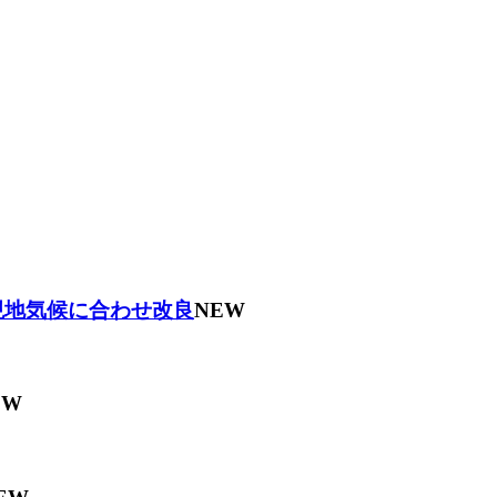
現地気候に合わせ改良
NEW
EW