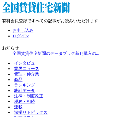
有料会員登録ですべての記事がお読みいただけます
お申し込み
ログイン
お知らせ
全国賃貸住宅新聞のデータブック新刊購入の...
インタビュー
業界ニュース
管理・仲介業
商品
ランキング
統計データ
法律・制度改正
税務・相続
連載
深掘りトピックス