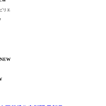
EW
ピリエ
W
NEW
W