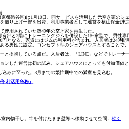
備
京都渋谷区)は1月10日、同サービスを活用した元空き家のシ
を借り上げ一部を出資、利用事業者として運営を横山保全(東京
使用されていた築49年の空き家を再生した。
専有部と2階にトレーニングジムを併設した1軒家型で、男性専
000円となる。家賃にはジムの利用料が含まれ、入居者は24時
ある男性に設定。コンセプト型のシェアハウスとすることで、
と提携している点だ。入居者は、「LINE」などでトレーナ
ョンした運営は初の試み。シェアハウスにとっても付加価値と
し込みに至った。3月までの繁忙期中での満室を見込む。
倍 利活用急務』
室内物干し。竿を付けたまま壁際へ移動させて空間 ...
続く