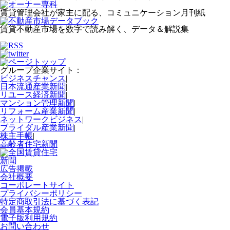
賃貸管理会社が家主に配る、コミュニケーション月刊紙
賃貸不動産市場を数字で読み解く、データ＆解説集
グループ企業サイト：
ビジネスチャンス
|
日本流通産業新聞
|
リユース経済新聞
|
マンション管理新聞
|
リフォーム産業新聞
|
ネットワークビジネス
|
ブライダル産業新聞
|
株主手帳
|
高齢者住宅新聞
広告掲載
会社概要
コーポレートサイト
プライバシーポリシー
特定商取引法に基づく表記
会員基本規約
電子版利用規約
お問い合わせ