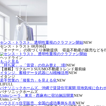
センス・トラスト、透明性重視のクラファン開始
NEW
センス・トラスト
08月06日
「オーナー」 の街づくり体験提供 収益不動産の販売などを行う
ヘッドライン
もっと見る
「持ち家」→「賃貸」の住み替え、3割
NEW
【連載】リクルートSUUMO不動産トレンド最前線
イタンジ、蓄積データ武器にAI積極活用
NEW
イタンジ
若手営業の「接客力」を見える化
NEW
LIFULL
パナソニックホームズ、沖縄で賃貸住宅展開 現地気候に合わ
パナソニックホームズ
Unito/シーラ、東京・西麻布に宿泊施設開業
NEW
Unito,シーラ
ハウスドゥ住宅販売、全国の成功事例を共有
NEW