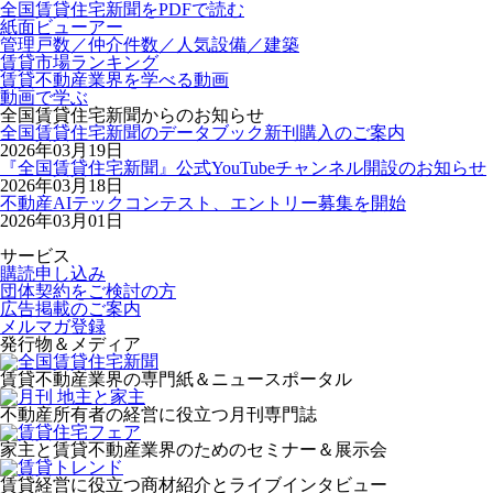
全国賃貸住宅新聞をPDFで読む
紙面ビューアー
管理戸数／仲介件数／人気設備／建築
賃貸市場ランキング
賃貸不動産業界を学べる動画
動画で学ぶ
全国賃貸住宅新聞からのお知らせ
全国賃貸住宅新聞のデータブック新刊購入のご案内
2026年03月19日
『全国賃貸住宅新聞』公式YouTubeチャンネル開設のお知らせ
2026年03月18日
不動産AIテックコンテスト、エントリー募集を開始
2026年03月01日
サービス
購読申し込み
団体契約をご検討の方
広告掲載のご案内
メルマガ登録
発行物＆メディア
賃貸不動産業界の専門紙＆ニュースポータル
不動産所有者の経営に役立つ月刊専門誌
家主と賃貸不動産業界のためのセミナー＆展示会
賃貸経営に役立つ商材紹介とライブインタビュー