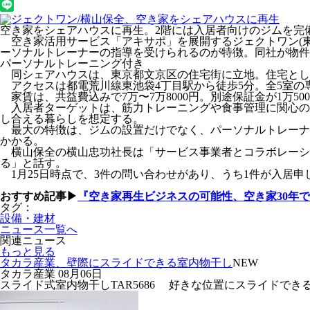
空き家をシェアハウスに再生。2階には入居者向けのジムを完
空き家活用サービス「アキサポ」を展開するジェクトワン(東
ーソナルトレーナーの指導を受けられるのが特徴。同社が物件
パーソナルトレーニング付き
同シェアハウスは、東京都文京区の住宅街に立地。住宅として
アクセスは都電荒川線東池袋4丁目駅から徒歩5分。全5室の
家賃は、共益費込みで7万〜7万8000円。別途保証金が1万5
入居者ターゲットは、筋力トレーニングや食事管理に関心の
し合える暮らしを想定する。
最大の特徴は、ジムの設置だけでなく、パーソナルトレーナー
かかる。
横山保全の横山
忠功
社長は「サービス事業者とコラボレーシ
る」と話す。
1月25日時点で、3件の問い合わせがあり、うち1件が入居申
おすすめ記事▶
『空き家再生ビジネスの可能性、空き家30年で
タグ：
設備・建材
ニュース一覧へ
関連ニュース
もっと見る
タカラ産業、壁際にスライドできる室内物干し
NEW
タカラ産業
08月06日
スライド式室内物干しTAR5686 好きな位置にスライドできる