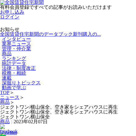
有料会員登録ですべての記事がお読みいただけます
お申し込み
ログイン
お知らせ
全国賃貸住宅新聞のデータブック新刊購入の...
インタビュー
業界ニュース
管理・仲介業
商品
ランキング
統計データ
法律・制度改正
税務・相続
連載
深掘りトピックス
動画で学ぶ
TOP
＞
ニュース
＞
商品
＞
ジェクトワン/横山保全、空き家をシェアハウスに再生
ジェクトワン/横山保全、空き家をシェアハウスに再生
ジェクトワン,横山保全
商品
|
2023年02月07日