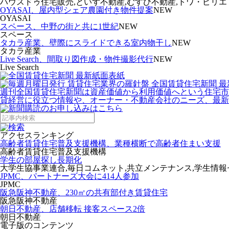
ハウスドゥ住宅販売,といず不動産,むすび不動産,トワ・ピリエ
OYASAI、屋内型シェア農園付き物件提案
NEW
OYASAI
スペース、中野の街と共に1世紀
NEW
スペース
タカラ産業、壁際にスライドできる室内物干し
NEW
タカラ産業
Live Search、間取り図作成・物件撮影代行
NEW
Live Search
週刊全国賃貸住宅新聞は資産価値から利用価値へという住宅市
貸経営に役立つ情報や、オーナー・不動産会社のニーズ、最新
アクセスランキング
高齢者賃貸住宅普及支援機構、業種横断で高齢者住まい支援
高齢者賃貸住宅普及支援機構
学生の部屋探し長期化
大学生協事業連合,毎日コムネット,共立メンテナンス,学生情
JPMC、パートナーズ大会に414人参加
JPMC
阪急阪神不動産、230㎡の共有部付き賃貸住宅
阪急阪神不動産
朝日不動産、店舗移転 接客スペース2倍
朝日不動産
電子版のコンテンツ