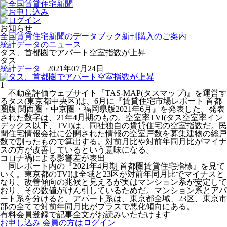
お知らせ
全国賃貸住宅新聞のデータブック新刊購入のご案内
統計データのニュース
タス、首都圏でアパート空室指数が上昇
タス
統計データ
|
2021年07月24日
1
不動産評価ウェブサイト『TAS-MAP(タスマップ)』を運営す
るタス(東京都中央区)は、6月に『賃貸住宅市場レポート 首都
圏版 関西圏・中京圏・福岡県版2021年6月』を発表した。発表
された数字は、21年4月期のもの。空室率TVI(タス空室率イン
デックス以下、TVI)は、同社独自の賃貸住宅の空室指数だ。民
間住宅情報会社に公開された情報の空室戸数を募集建物の総戸
数で割ったもので算出する。対前月比や対前年同月比がマイナ
スの方が改善しているという意味になる。
コロナ禍による影響差が表出
同レポート内の『2021年4月期 首都圏賃貸住宅指標』を見て
いく。東京都のTVIは全域と23区が対前年同月比でマイナスと
なり、改善傾向の兆候と見えるが実はマンション系が安定して
おり、その数値がけん引しているためだ。マンション系とアパ
ート系を分けると、アパート系は、東京都全域、23区、東京市
部の全てで対前年同月比がプラスで悪化傾向にある。
有料会員登録で記事全文がお読みいただけます
お申し込み
会員の方はログイン