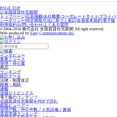
PAGE TOP
トップページ
|
広告掲載
|
会社概要
|
コーポレートサイト
|
プライバ
シーポリシー
|
特定商取引法に基づく表記
|
会員基本規約
|
電子版
利用規約
|
お問い合わせ
|
よくある質問
©2004-2016 株式会社 全国賃貸住宅新聞 All right reserved.
Web produced by
Easy Communications Inc.
インタビュー
業界ニュース
管理・仲介業
商品
ランキング
統計データ
法律・制度改正
税務・相続
連載
深掘りトピックス
電子版のコンテンツ
全国賃貸住宅新聞をPDFで読む
紙面ビューアー
管理戸数／仲介件数／人気設備／建築
賃貸市場ランキング