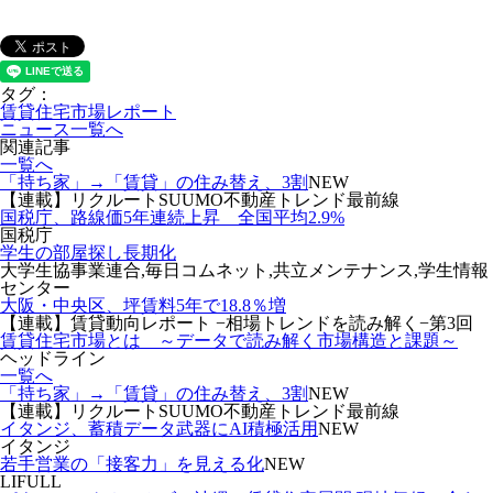
タグ：
賃貸住宅市場レポート
ニュース一覧へ
関連記事
一覧へ
「持ち家」→「賃貸」の住み替え、3割
NEW
【連載】リクルートSUUMO不動産トレンド最前線
国税庁、路線価5年連続上昇 全国平均2.9%
国税庁
学生の部屋探し長期化
大学生協事業連合,毎日コムネット,共立メンテナンス,学生情報
センター
大阪・中央区、坪賃料5年で18.8％増
【連載】賃貸動向レポート −相場トレンドを読み解く−第3回
賃貸住宅市場とは ～データで読み解く市場構造と課題～
ヘッドライン
一覧へ
「持ち家」→「賃貸」の住み替え、3割
NEW
【連載】リクルートSUUMO不動産トレンド最前線
イタンジ、蓄積データ武器にAI積極活用
NEW
イタンジ
若手営業の「接客力」を見える化
NEW
LIFULL