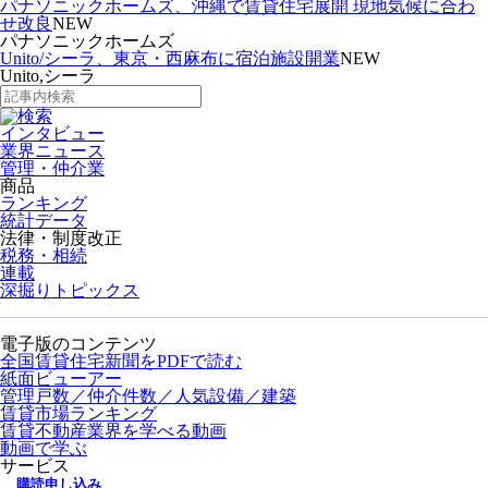
パナソニックホームズ、沖縄で賃貸住宅展開 現地気候に合わ
せ改良
NEW
パナソニックホームズ
Unito/シーラ、東京・西麻布に宿泊施設開業
NEW
Unito,シーラ
インタビュー
業界ニュース
管理・仲介業
商品
ランキング
統計データ
法律・制度改正
税務・相続
連載
深掘りトピックス
電子版のコンテンツ
全国賃貸住宅新聞をPDFで読む
紙面ビューアー
管理戸数／仲介件数／人気設備／建築
賃貸市場ランキング
賃貸不動産業界を学べる動画
動画で学ぶ
サービス
購読申し込み