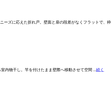
ニーズに応えた折れ戸。壁面と扉の段差がなくフラットで、枠
室内物干し。竿を付けたまま壁際へ移動させて空間 ...
続く