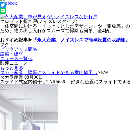
クロゼット折れ戸(ノイズレスタイプ)
住空間における「すっきりとしたデザイン」や「開放感」の
ため、物の出し入れがスムーズで掃除も簡単。全4柄。
おすすめ記事▶
『永大産業、ノイズレスで簡単設置の収納棚』
タグ：
ピックアップ商品
設備・建材
ニュース一覧へ
関連ニュース
もっと見る
タカラ産業、壁際にスライドできる室内物干し
NEW
タカラ産業
08月06日
スライド式室内物干しTAR5686 好きな位置にスライドできる