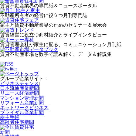
賃貸不動産業界の専門紙＆ニュースポータル
不動産所有者の経営に役立つ月刊専門誌
家主と賃貸不動産業界のためのセミナー＆展示会
賃貸経営に役立つ商材紹介とライブインタビュー
賃貸管理会社が家主に配る、コミュニケーション月刊紙
賃貸不動産市場を数字で読み解く、データ＆解説集
グループ企業サイト：
ビジネスチャンス
|
日本流通産業新聞
|
リユース経済新聞
|
マンション管理新聞
|
リフォーム産業新聞
|
ネットワークビジネス
|
ブライダル産業新聞
|
株主手帳
|
高齢者住宅新聞