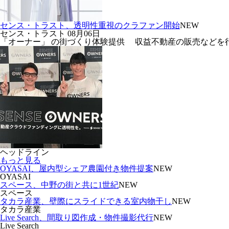
センス・トラスト、透明性重視のクラファン開始
NEW
センス・トラスト
08月06日
「オーナー」 の街づくり体験提供 収益不動産の販売などを行う
ヘッドライン
もっと見る
OYASAI、屋内型シェア農園付き物件提案
NEW
OYASAI
スペース、中野の街と共に1世紀
NEW
スペース
タカラ産業、壁際にスライドできる室内物干し
NEW
タカラ産業
Live Search、間取り図作成・物件撮影代行
NEW
Live Search