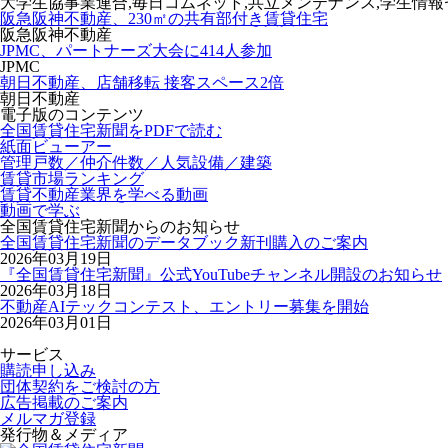
大学生協事業連合,毎日コムネット,共立メンテナンス,学生情
阪急阪神不動産、230㎡の共有部付き賃貸住宅
阪急阪神不動産
JPMC、パートナーズ大会に414人参加
JPMC
朝日不動産、店舗移転 接客スペース2倍
朝日不動産
電子版のコンテンツ
全国賃貸住宅新聞をPDFで読む
紙面ビューアー
管理戸数／仲介件数／人気設備／建築
賃貸市場ランキング
賃貸不動産業界を学べる動画
動画で学ぶ
全国賃貸住宅新聞からのお知らせ
全国賃貸住宅新聞のデータブック新刊購入のご案内
2026年03月19日
『全国賃貸住宅新聞』公式YouTubeチャンネル開設のお知らせ
2026年03月18日
不動産AIテックコンテスト、エントリー募集を開始
2026年03月01日
サービス
購読申し込み
団体契約をご検討の方
広告掲載のご案内
メルマガ登録
発行物＆メディア