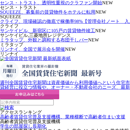
センス・トラスト、透明性重視のクラファン開始
NEW
センス・トラスト
SQUEEZE、募集前の賃貸物件をホテルに転用
NEW
SQUEEZE
クライフ、現場確認の徹底で稼働率98%【管理会社ノート 
クライフ
サンケイビル、新宿区に105戸の賃貸物件竣工
NEW
サンケイビル,三菱地所レジデンス
ミラタップ、外観と調和する布団干しバー
NEW
ミラタップ
リンナイ、全国で展示会を開催
NEW
リンナイ
週刊全国賃貸住宅新聞は資産価値から利用価値へという住宅市
貸経営に役立つ情報や、オーナー・不動産会社のニーズ、最新
アクセスランキング
高齢者賃貸住宅普及支援機構、業種横断で高齢者住まい支援
高齢者賃貸住宅普及支援機構
学生の部屋探し長期化