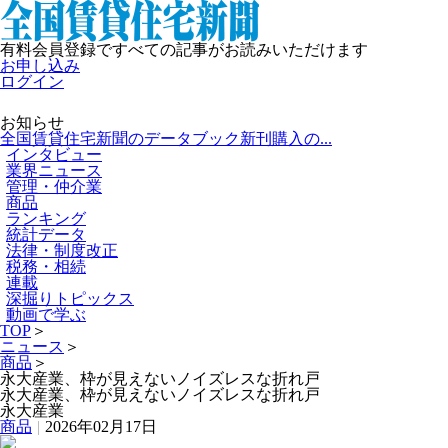
有料会員登録ですべての記事がお読みいただけます
お申し込み
ログイン
お知らせ
全国賃貸住宅新聞のデータブック新刊購入の...
インタビュー
業界ニュース
管理・仲介業
商品
ランキング
統計データ
法律・制度改正
税務・相続
連載
深掘りトピックス
動画で学ぶ
TOP
＞
ニュース
＞
商品
＞
永大産業、枠が見えないノイズレスな折れ戸
永大産業、枠が見えないノイズレスな折れ戸
永大産業
商品
|
2026年02月17日