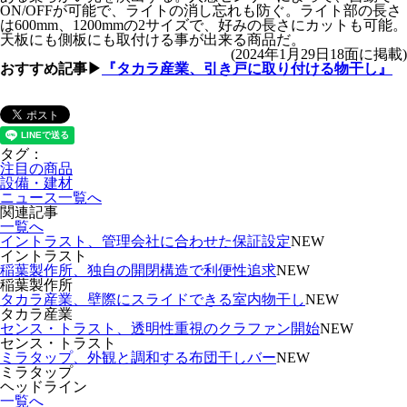
ON/OFFが可能で、ライトの消し忘れも防ぐ。ライト部の長さ
は600mm、1200mmの2サイズで、好みの長さにカットも可能。
天板にも側板にも取付ける事が出来る商品だ。
(2024年1月29日18面に掲載)
おすすめ記事▶
『タカラ産業、引き戸に取り付ける物干し』
タグ：
注目の商品
設備・建材
ニュース一覧へ
関連記事
一覧へ
イントラスト、管理会社に合わせた保証設定
NEW
イントラスト
稲葉製作所、独自の開閉構造で利便性追求
NEW
稲葉製作所
タカラ産業、壁際にスライドできる室内物干し
NEW
タカラ産業
センス・トラスト、透明性重視のクラファン開始
NEW
センス・トラスト
ミラタップ、外観と調和する布団干しバー
NEW
ミラタップ
ヘッドライン
一覧へ