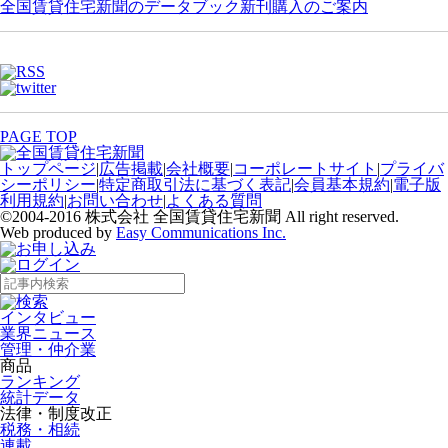
全国賃貸住宅新聞のデータブック新刊購入のご案内
PAGE TOP
トップページ
|
広告掲載
|
会社概要
|
コーポレートサイト
|
プライバ
シーポリシー
|
特定商取引法に基づく表記
|
会員基本規約
|
電子版
利用規約
|
お問い合わせ
|
よくある質問
©2004-2016 株式会社 全国賃貸住宅新聞 All right reserved.
Web produced by
Easy Communications Inc.
インタビュー
業界ニュース
管理・仲介業
商品
ランキング
統計データ
法律・制度改正
税務・相続
連載