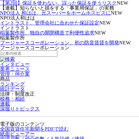
【第2回】保証を使わない、誤った保証を使うリスク
NEW
【連載】知らないと損をする「事業用保証」の実務
NPO法人 和はは、元スーパーをホームホスピスに
NEW
NPO法人和はは
イントラスト、管理会社に合わせた保証設定
NEW
イントラスト
稲葉製作所、独自の開閉構造で利便性追求
NEW
稲葉製作所
フージャースコーポレーション、初の防音賃貸を開発
NEW
フージャースコーポレーション
インタビュー
業界ニュース
管理・仲介業
商品
ランキング
統計データ
法律・制度改正
税務・相続
連載
深掘りトピックス
電子版のコンテンツ
全国賃貸住宅新聞をPDFで読む
紙面ビューアー
管理戸数／仲介件数／人気設備／建築