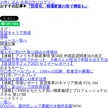
お申し込み
会員の方はログイン
おすすめ記事▶
『防音化、相場家賃の倍で満室も』
タグ：
賃貸キャリア形成
連載
ニュース一覧へ
関連記事
一覧へ
省エネに向けた取り組みが本格化
【連載】アメリカ不動産事情 第56回 米国賃貸関連法の改正
民泊経営歴10年でわかった 大家さんが民泊で利益を出す方法
【賃貸住宅フェア2025 セミナーレポート】
みまもルーム
守口市/アールプレイ、1500㎡の旧家 飲食店や農園に
守口市, アールプレイ
家賃向上提案にAI査定活用
【連載】現場レポート 賃貸業界のキャリア形成 VOL.164
東京・富山の二刀流投資提案
【連載】CPM®がもたらす高い職業倫理とプロフェッショナル
スキル 第127回
ヘッドライン
一覧へ
OYASAI、屋内型シェア農園付き物件提案
NEW