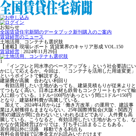
お知らせ
全国賃貸住宅新聞のデータブック新刊購入のご案内
賃貸経営のニュース
土地活用、コンテナも選択肢
【連載】現場レポート 賃貸業界のキャリア形成 VOL.150
賃貸経営
|
2024年11月29日
1
「インフレと同水準のベースアップを」という社会要請にい
かにして応えるか。今回は、「コンテナを活用した用途変更」
というポイントで解説する。
建築費が高騰 合わない利回り
有効活用したい土地があっても、建築見積もりが従来よりと
てつもなく高い。日本は木材も鉄骨もコンクリートもすべて輸
入に頼っている。1ドル=100円があっという間に1ドル=150円
となり、建築材料費が高騰している。
加えて、2024年4月からは「働き方改革」の運用で、建設事
業は人材獲得もままならない。25年国際博覧会(大阪・関西万
博)の建設が間に合わないといわれるほどであり、人件費も高
騰している。こうなると、有効活用したい土地があっても、な
かなか賃貸経営ばかりでは、打ち手に詰まることもある。
居住用以外に活路 移動できる利点も
有料会員登録で記事全文がお読みいただけます