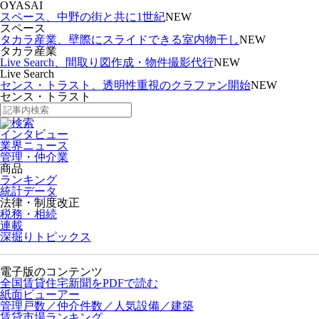
OYASAI
スペース、中野の街と共に1世紀
NEW
スペース
タカラ産業、壁際にスライドできる室内物干し
NEW
タカラ産業
Live Search、間取り図作成・物件撮影代行
NEW
Live Search
センス・トラスト、透明性重視のクラファン開始
NEW
センス・トラスト
インタビュー
業界ニュース
管理・仲介業
商品
ランキング
統計データ
法律・制度改正
税務・相続
連載
深掘りトピックス
電子版のコンテンツ
全国賃貸住宅新聞をPDFで読む
紙面ビューアー
管理戸数／仲介件数／人気設備／建築
賃貸市場ランキング