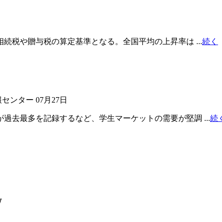
続税や贈与税の算定基準となる。全国平均の上昇率は ...
続く
報センター
07月27日
過去最多を記録するなど、学生マーケットの需要が堅調 ...
続
W