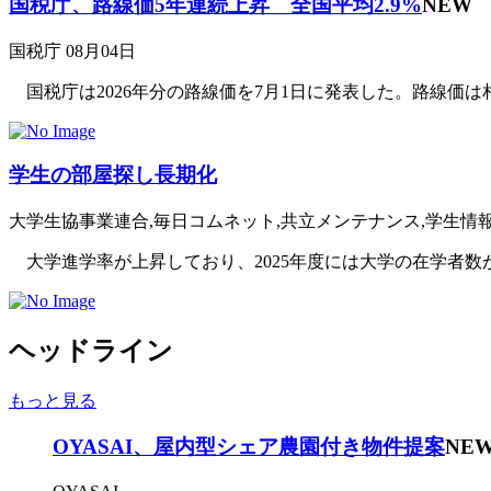
国税庁、路線価5年連続上昇 全国平均2.9%
NEW
国税庁
08月04日
国税庁は2026年分の路線価を7月1日に発表した。路線価は相
学生の部屋探し長期化
大学生協事業連合,毎日コムネット,共立メンテナンス,学生情
大学進学率が上昇しており、2025年度には大学の在学者数が
ヘッドライン
もっと見る
OYASAI、屋内型シェア農園付き物件提案
NE