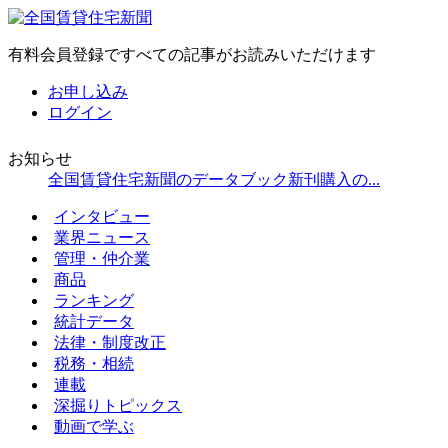
有料会員登録ですべての記事がお読みいただけます
お申し込み
ログイン
お知らせ
全国賃貸住宅新聞のデータブック新刊購入の...
インタビュー
業界ニュース
管理・仲介業
商品
ランキング
統計データ
法律・制度改正
税務・相続
連載
深掘りトピックス
動画で学ぶ