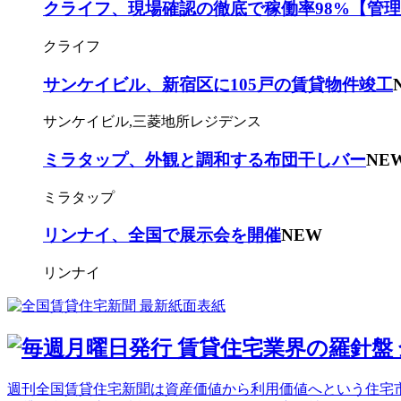
クライフ、現場確認の徹底で稼働率98%【管
クライフ
サンケイビル、新宿区に105戸の賃貸物件竣工
サンケイビル,三菱地所レジデンス
ミラタップ、外観と調和する布団干しバー
NE
ミラタップ
リンナイ、全国で展示会を開催
NEW
リンナイ
週刊全国賃貸住宅新聞は資産価値から利用価値へという住宅市