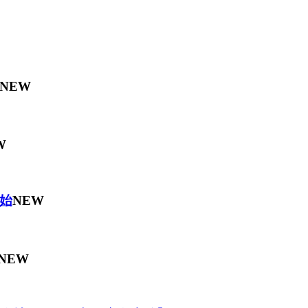
NEW
W
始
NEW
NEW