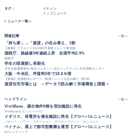
タグ：
イチメン
トップニュース
ニュース一覧へ
関連記事
一覧へ
「持ち家」→「賃貸」の住み替え、3割
【連載】リクルートSUUMO不動産トレンド最前線
国税庁、路線価5年連続上昇 全国平均2.9%
国税庁
学生の部屋探し長期化
大学生協事業連合,毎日コムネット,共立メンテナンス,学生情報センター
大阪・中央区、坪賃料5年で18.8％増
【連載】賃貸動向レポート −相場トレンドを読み解く−第3回
賃貸住宅市場とは ～データで読み解く市場構造と課題～
ヘッドライン
一覧へ
VivitBase、築古物件9棟を宿泊施設に再生
VivitBase(ビビットベース)
イギリス、発電所を複合施設に再生【グローバルニュース】
バタシー・パワー・ステーション・デベロップメント・カンパニー
ベトナム、屋上で都市型農園を運営【グローバルニュース】
GVレンティング