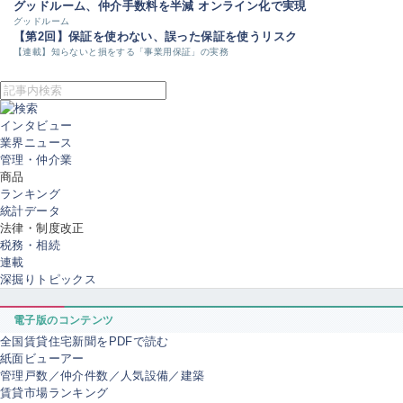
グッドルーム、仲介手数料を半減 オンライン化で実現
グッドルーム
【第2回】保証を使わない、誤った保証を使うリスク
【連載】知らないと損をする「事業用保証」の実務
インタビュー
業界ニュース
管理・仲介業
商品
ランキング
統計データ
法律・制度改正
税務・相続
連載
深掘りトピックス
電子版のコンテンツ
全国賃貸住宅新聞をPDFで読む
紙面ビューアー
管理戸数／仲介件数／人気設備／建築
賃貸市場ランキング