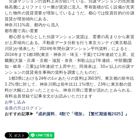
分譲マンションの賃料上昇が続いている。分譲マンションの売買価
格高騰によりファミリー層が賃貸に流入。専有面積が広く設備が充実
した物件の賃貸需要が増加しているようだ。都心では投資目的の分譲
賃貸が増加傾向にある。
神奈川11%高、都内から流入
都市圏で高い需要
都心部を中心とした分譲マンション賃貸は、需要の高まりから家賃
が上昇傾向にある。不動産データ分析を行う東京カンテイ(東京都品
川区)が発表した「2024年年間分譲マンション平均賃料」によると、
2024年まで1都3県(東京・神奈川・埼玉・千葉)で12年連続で上昇。近
畿圏(大阪・兵庫・京都・滋賀・奈良・和歌山)は7年連続、中部圏(愛
知・岐阜・三重)は5年連続で上昇中だ。同発表は、30㎡以上の分譲マ
ンションの賃貸発生事例の賃料を調査したものだ。
1都3県における24年の1㎡あたりの賃料は3603円。東京都の前年比
3.2%増に対して、神奈川県は前年比11.1%増だ。23年に東京都の賃
料が大幅に上がったことから、神奈川県に需要が流れたとみられる。
有料会員登録で記事全文がお読みいただけます
お申し込み
会員の方はログイン
おすすめ記事▶
『成約賃料、4割で「増加」【繁忙期速報2025】』