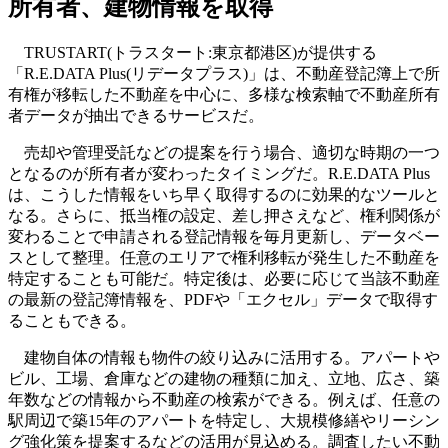
所有者、建物情報を取得
TRUSTART(トラスタート:東京都港区)が提供する
「R.E.DATA Plus(リデータプラス)」は、不動産登記簿上で所
有権が移転した不動産を中心に、多様な検索軸で不動産所有
者データが抽出できるサービスだ。
売却や管理受託などの提案を行う場合、適切な時期の一つ
となるのが所有者が変わったタイミングだ。R.E.DATA Plus
は、こうした情報をいち早く取得するのに効果的なツールと
なる。さらに、抵当権の設定、差し押さえなど、権利関係が
変わることで申請される登記情報を毎月更新し、データベー
スとして整理。任意のエリアで権利移転が発生した不動産を
特定することも可能だ。特定後は、必要に応じて当該不動産
の最新の登記簿情報を、PDFや「エクセル」データで取得す
ることもできる。
建物自体の情報も物件の絞り込みに活用する。アパートや
ビル、工場、倉庫などの建物の種類に加え、立地、広さ、築
年数などの情報から不動産の検索ができる。例えば、任意の
駅周辺で築15年のアパートを特定し、大規模修繕やリーシン
グ強化策を提案するなどの活用が見込める。調査したい不動