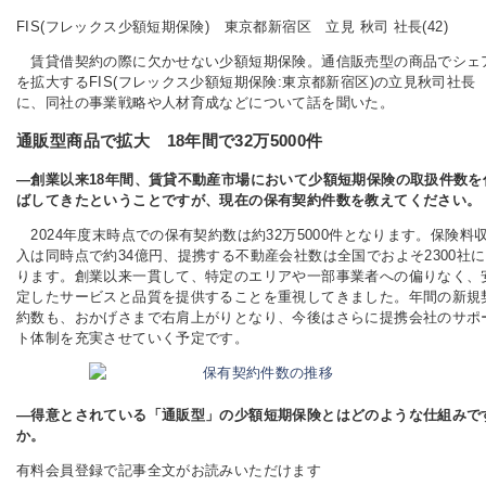
FIS(フレックス少額短期保険) 東京都新宿区 立見 秋司 社長(42)
賃貸借契約の際に欠かせない少額短期保険。通信販売型の商品でシェ
を拡大するFIS(フレックス少額短期保険:東京都新宿区)の立見秋司社長
に、同社の事業戦略や人材育成などについて話を聞いた。
通販型商品で拡大 18年間で32万5000件
―創業以来18年間、賃貸不動産市場において少額短期保険の取扱件数を
ばしてきたということですが、現在の保有契約件数を教えてください。
2024年度末時点での保有契約数は約32万5000件となります。保険料
入は同時点で約34億円、提携する不動産会社数は全国でおよそ2300社
ります。創業以来一貫して、特定のエリアや一部事業者への偏りなく、
定したサービスと品質を提供することを重視してきました。年間の新規
約数も、おかげさまで右肩上がりとなり、今後はさらに提携会社のサポ
ト体制を充実させていく予定です。
―得意とされている「通販型」の少額短期保険とはどのような仕組みで
か。
有料会員登録で記事全文がお読みいただけます