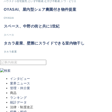
ハウスドゥ住宅販売,といず不動産,むすび不動産,トワ・ピリエ
OYASAI、屋内型シェア農園付き物件提案
OYASAI
スペース、中野の街と共に1世紀
スペース
タカラ産業、壁際にスライドできる室内物干し
タカラ産業
インタビュー
業界ニュース
管理・仲介業
商品
ランキング
統計データ
法律・制度改正
税務・相続