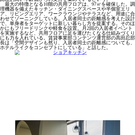
最大の特徴となる10階の共用フロアは、97㎡を確保した。調
理機器を備えたキッチン・ダイニングスペースや半個室エリ
ア、リビングエリア、ワークラウンジやテラスなど、用途に合
わせてゾーニングしている。入居者同士の距離感を考えた設計
で、単身者をターゲットに新しい暮らし方を提案する。そのほ
かにもフリードリンクや軽食を設置。月2回の入居者イベント
を実施するなど、共用フロアに足を運びたくなる仕組みづくり
にも力を入れている。賃貸事業部コンテンツ運営部の髙田忍部
長は「空間デザインも然り、入居者同士の距離感についても、
ホテルライクをコンセプトにしている」と話した。