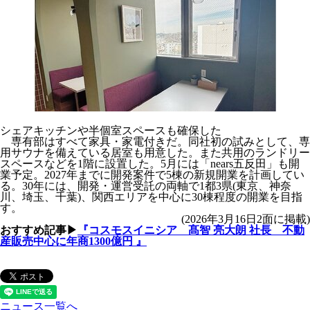
シェアキッチンや半個室スペースも確保した
専有部はすべて家具・家電付きだ。同社初の試みとして、専
用サウナを備えている居室も用意した。また共用のランドリー
スペースなどを1階に設置した。5月には「nears五反田」も開
業予定。2027年までに開発案件で5棟の新規開業を計画してい
る。30年には、開発・運営受託の両軸で1都3県(東京、神奈
川、埼玉、千葉)、関西エリアを中心に30棟程度の開業を目指
す。
(2026年3月16日2面に掲載)
おすすめ記事▶
『コスモスイニシア 髙智 亮大朗 社長 不動
産販売中心に年商1300億円 』
ニュース一覧へ