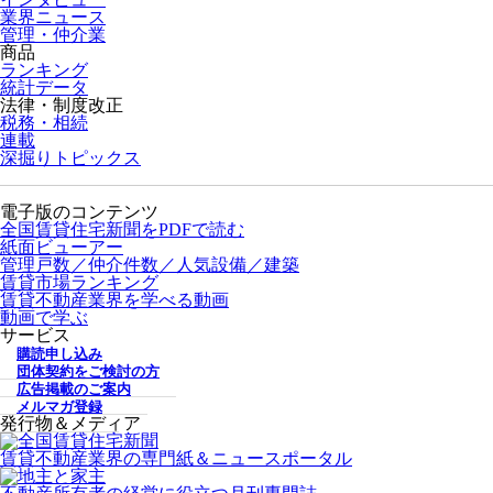
業界ニュース
管理・仲介業
商品
ランキング
統計データ
法律・制度改正
税務・相続
連載
深掘りトピックス
電子版のコンテンツ
全国賃貸住宅新聞をPDFで読む
紙面ビューアー
管理戸数／仲介件数／人気設備／建築
賃貸市場ランキング
賃貸不動産業界を学べる動画
動画で学ぶ
サービス
購読申し込み
団体契約をご検討の方
広告掲載のご案内
メルマガ登録
発行物＆メディア
賃貸不動産業界の専門紙＆ニュースポータル