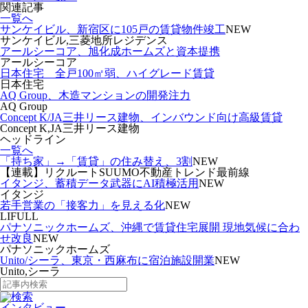
関連記事
一覧へ
サンケイビル、新宿区に105戸の賃貸物件竣工
NEW
サンケイビル,三菱地所レジデンス
アールシーコア、旭化成ホームズと資本提携
アールシーコア
日本住宅 全戸100㎡弱、ハイグレード賃貸
日本住宅
AQ Group、木造マンションの開発注力
AQ Group
Concept K/JA三井リース建物、インバウンド向け高級賃貸
Concept K,JA三井リース建物
ヘッドライン
一覧へ
「持ち家」→「賃貸」の住み替え、3割
NEW
【連載】リクルートSUUMO不動産トレンド最前線
イタンジ、蓄積データ武器にAI積極活用
NEW
イタンジ
若手営業の「接客力」を見える化
NEW
LIFULL
パナソニックホームズ、沖縄で賃貸住宅展開 現地気候に合わ
せ改良
NEW
パナソニックホームズ
Unito/シーラ、東京・西麻布に宿泊施設開業
NEW
Unito,シーラ
インタビュー