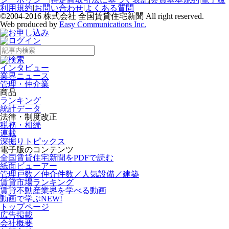
利用規約
|
お問い合わせ
|
よくある質問
©2004-2016 株式会社 全国賃貸住宅新聞 All right reserved.
Web produced by
Easy Communications Inc.
インタビュー
業界ニュース
管理・仲介業
商品
ランキング
統計データ
法律・制度改正
税務・相続
連載
深掘りトピックス
電子版のコンテンツ
全国賃貸住宅新聞をPDFで読む
紙面ビューアー
管理戸数／仲介件数／人気設備／建築
賃貸市場ランキング
賃貸不動産業界を学べる動画
動画で学ぶ
NEW!
トップページ
広告掲載
会社概要