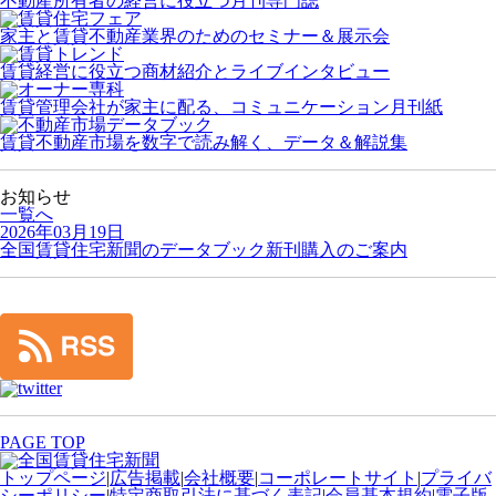
不動産所有者の経営に役立つ月刊専門誌
家主と賃貸不動産業界のためのセミナー＆展示会
賃貸経営に役立つ商材紹介とライブインタビュー
賃貸管理会社が家主に配る、コミュニケーション月刊紙
賃貸不動産市場を数字で読み解く、データ＆解説集
お知らせ
一覧へ
2026年03月19日
全国賃貸住宅新聞のデータブック新刊購入のご案内
PAGE TOP
トップページ
|
広告掲載
|
会社概要
|
コーポレートサイト
|
プライバ
シーポリシー
|
特定商取引法に基づく表記
|
会員基本規約
|
電子版