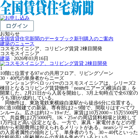
お知らせ
全国賃貸住宅新聞のデータブック新刊購入のご案内
建築のニュース
コスモスイニシア、コリビング賃貸 2棟目開発
コスモスイニシア
建築
|
2026年03月16日
1
10階に位置する97㎡の共用フロア、リビングゾーン
30・40代の単身者からニーズ
マンションデベロッパーのコスモスイニシアは、シリーズ2
棟目となるコリビング賃貸物件「nears(ニアーズ)横浜白楽」を
開業した。2月21日から入居を開始し、3月上旬時点で全63室の
うち3割が成約している。
同物件は、東急電鉄東横線白楽駅から徒歩6分に位置する。
RC造10階建ての新築。専有部は2～9階で、間取りはすべてワ
ンルーム。広さは約12～19㎡だ。家賃は10万2000～15万5500円
で、共益費は2万5000円。1K・25㎡の周辺賃料相場と比較して
1万円ほど高い設定となる。一方で、家具・家電付きなどの理
由から初期費用は抑えられるメリットがある。nearsシリーズ
の入居者属性の傾向として、単身者のうち、30～40代といった
比較的高い年齢層からの支持を集めているという。