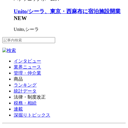
Unito/シーラ、東京・西麻布に宿泊施設開業
NEW
Unito,シーラ
インタビュー
業界ニュース
管理・仲介業
商品
ランキング
統計データ
法律・制度改正
税務・相続
連載
深掘りトピックス