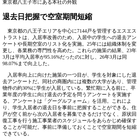
東京都八王子市にある本社の外観
退去日把握で空室期間短縮
東京都の八王子エリアを中心に7144戸を管理するエスエス
トラストは、入居率改善のため、入居中の学生への退去アン
ケートや長期空室のリスト化を実施。25年には組織体制を変
更し、各業務の専門性を高めた。これらの施策の結果、23年
3月は平均入居率が95.16%だったのに対し、26年3月は同
98.07%まで向上した。
入居率向上に向けた施策の一つ目が、学生を対象にした退
去アンケートだ。同社の商圏内には複数の大学があり、管理
物件の約30%に学生が入居している。繁忙期に入る前に、卒
業年度の学生に向け退去の予定を問うアンケートを実施す
る。アンケートは「グーグルフォーム」を活用。これによ
り、学生入居者の退去日を事前に把握することができる。住
戸が空く前から次の入居者を募集できるだけでなく、原状回
復工事を行う施工事業者のスケジュールをあらかじめ確保す
ることが可能だ。事前に準備しておくことで空室期間を短縮
できている。