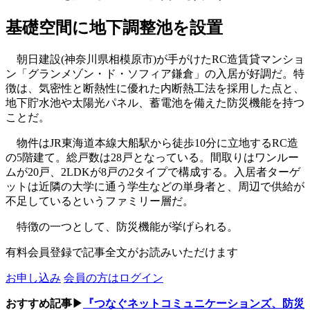
基礎空間に地下調整池を設置
朝日建設(神奈川県相模原市)が手がけたRC造賃貸マンショ
ン「グランメゾン・ド・ソフィア鎌倉」の入居が好調だ。特
徴は、気密性と断熱性に優れた内断熱工法を採用した点と、
地下貯水池や太陽光パネル、蓄電池を備えた防災機能を持つ
ことだ。
物件はJR東海道本線大船駅から徒歩10分に立地するRC造
の5階建て。総戸数は28戸となっている。間取りはワンルー
ムが20戸、2LDKが8戸の2タイプで構成する。入居者ターゲ
ットは近隣の大学に通う学生などの単身者と、周辺で供給が
不足しているというファミリー層だ。
特徴の一つとして、防災機能が挙げられる。
有料会員登録で記事全文がお読みいただけます
お申し込み
会員の方はログイン
おすすめ記事▶
『つなぐネットコミュニケーションズ、防災