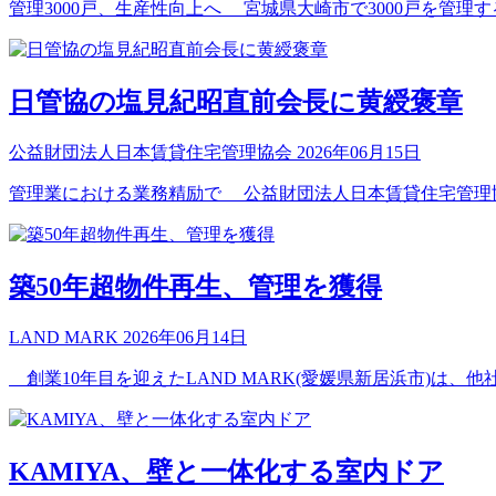
管理3000戸、生産性向上へ 宮城県大崎市で3000戸を管理
日管協の塩見紀昭直前会長に黄綬褒章
公益財団法人日本賃貸住宅管理協会
2026年06月15日
管理業における業務精励で 公益財団法人日本賃貸住宅管理協
築50年超物件再生、管理を獲得
LAND MARK
2026年06月14日
創業10年目を迎えたLAND MARK(愛媛県新居浜市)は、
KAMIYA、壁と一体化する室内ドア