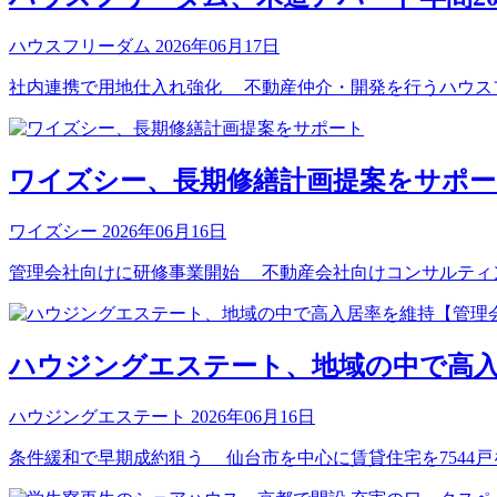
ハウスフリーダム
2026年06月17日
社内連携で用地仕入れ強化 不動産仲介・開発を行うハウスフリー
ワイズシー、長期修繕計画提案をサポー
ワイズシー
2026年06月16日
管理会社向けに研修事業開始 不動産会社向けコンサルティン
ハウジングエステート、地域の中で高入
ハウジングエステート
2026年06月16日
条件緩和で早期成約狙う 仙台市を中心に賃貸住宅を7544戸を