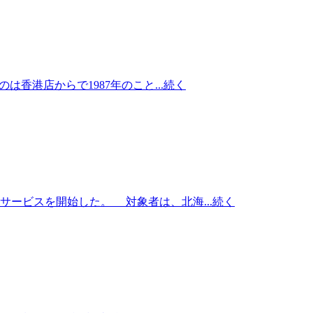
港店からで1987年のこと...
続く
ービスを開始した。 対象者は、北海...
続く