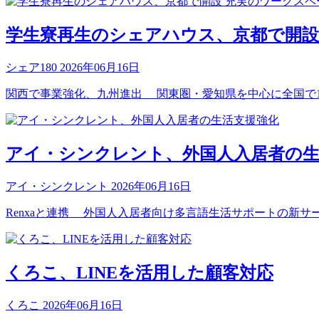
学生寮再生のシェアハウス、京都で開設
シェア180
2026年06月16日
関西で事業強化、九州進出 関東圏・愛知県を中心に全国で110
アイ・シンクレント、外国人入居者の生
アイ・シンクレント
2026年06月16日
Renxaと連携 外国人入居者向け多言語生活サポートの新サ
くろこ、LINEを活用した顧客対応
くろこ
2026年06月16日