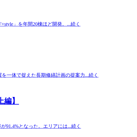
e」を年間20棟ほど開発。...
続く
一体で捉えた長期修繕計画の提案力...
続く
上編】
1.4%となった。エリアには...
続く