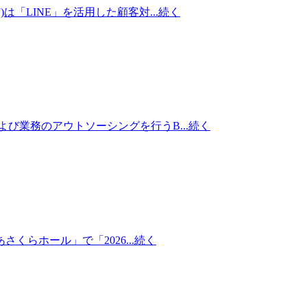
LINE」を活用した顧客対...
続く
び業務のアウトソーシングを行うB...
続く
らホール」で「2026...
続く