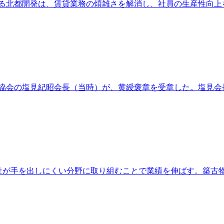
する北都開発は、賃貸業務の煩雑さを解消し、社員の生産性向上を目
会の塩見紀昭会長（当時）が、黄綬褒章を受章した。塩見会長は5
他社が手を出しにくい分野に取り組むことで業績を伸ばす。築古物