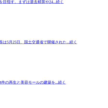
指す。まずは退去精算や24...
続く
月25日、国土交通省で開催された...
続く
件の再生と美容モールの建築を...
続く