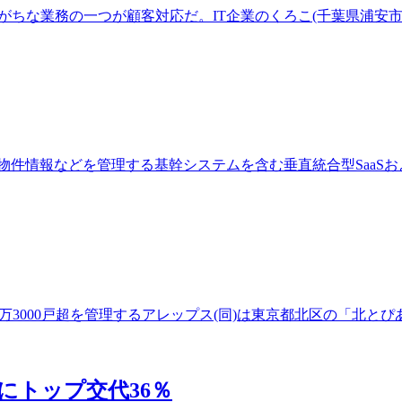
な業務の一つが顧客対応だ。IT企業のくろこ(千葉県浦安市)は「
情報などを管理する基幹システムを含む垂直統合型SaaSおよ
000戸超を管理するアレップス(同)は東京都北区の「北とぴあさく
にトップ交代36％