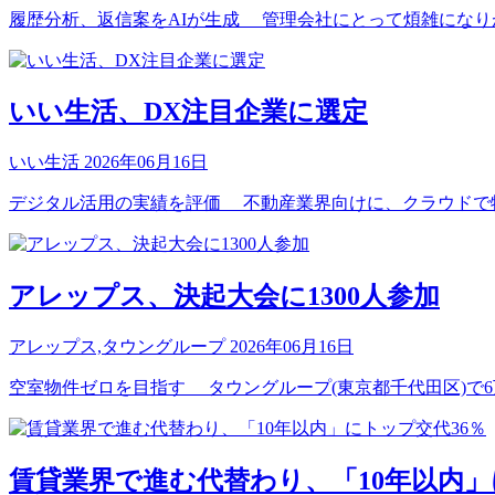
履歴分析、返信案をAIが生成 管理会社にとって煩雑になりがち
いい生活、DX注目企業に選定
いい生活
2026年06月16日
デジタル活用の実績を評価 不動産業界向けに、クラウドで物件
アレップス、決起大会に1300人参加
アレップス,タウングループ
2026年06月16日
空室物件ゼロを目指す タウングループ(東京都千代田区)で6万3
賃貸業界で進む代替わり、「10年以内」