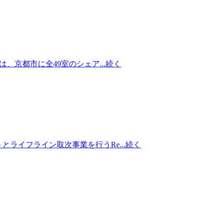
、京都市に全49室のシェア...
続く
ライフライン取次事業を行うRe...
続く