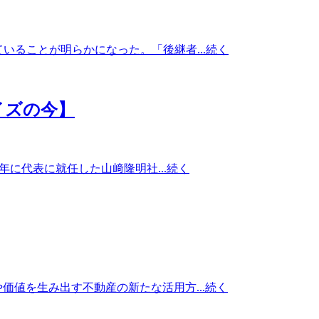
ることが明らかになった。「後継者...
続く
イズの今】
年に代表に就任した山﨑隆明社...
続く
値を生み出す不動産の新たな活用方...
続く