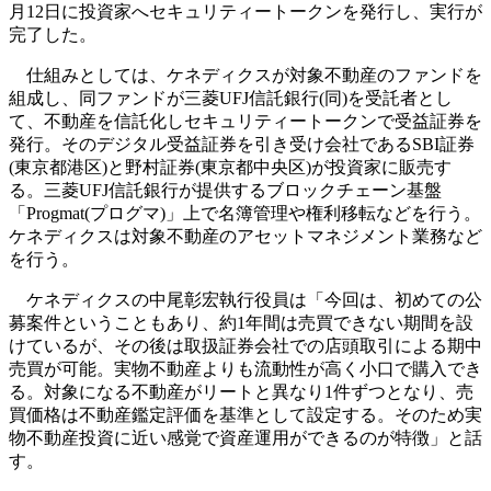
月12日に投資家へセキュリティートークンを発行し、実行が
完了した。
仕組みとしては、ケネディクスが対象不動産のファンドを
組成し、同ファンドが三菱UFJ信託銀行(同)を受託者とし
て、不動産を信託化しセキュリティートークンで受益証券を
発行。そのデジタル受益証券を引き受け会社であるSBI証券
(東京都港区)と野村証券(東京都中央区)が投資家に販売す
る。三菱UFJ信託銀行が提供するブロックチェーン基盤
「Progmat(プログマ)」上で名簿管理や権利移転などを行う。
ケネディクスは対象不動産のアセットマネジメント業務など
を行う。
ケネディクスの中尾彰宏執行役員は「今回は、初めての公
募案件ということもあり、約1年間は売買できない期間を設
けているが、その後は取扱証券会社での店頭取引による期中
売買が可能。実物不動産よりも流動性が高く小口で購入でき
る。対象になる不動産がリートと異なり1件ずつとなり、売
買価格は不動産鑑定評価を基準として設定する。そのため実
物不動産投資に近い感覚で資産運用ができるのが特徴」と話
す。