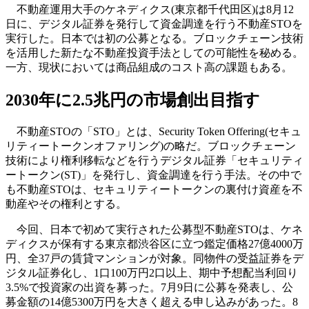
不動産運用大手のケネディクス(東京都千代田区)は8月12
日に、デジタル証券を発行して資金調達を行う不動産STOを
実行した。日本では初の公募となる。ブロックチェーン技術
を活用した新たな不動産投資手法としての可能性を秘める。
一方、現状においては商品組成のコスト高の課題もある。
2030年に2.5兆円の市場創出目指す
不動産STOの「STO」とは、Security Token Offering(セキュ
リティートークンオファリング)の略だ。ブロックチェーン
技術により権利移転などを行うデジタル証券「セキュリティ
ートークン(ST)」を発行し、資金調達を行う手法。その中で
も不動産STOは、セキュリティートークンの裏付け資産を不
動産やその権利とする。
今回、日本で初めて実行された公募型不動産STOは、ケネ
ディクスが保有する東京都渋谷区に立つ鑑定価格27億4000万
円、全37戸の賃貸マンションが対象。同物件の受益証券をデ
ジタル証券化し、1口100万円2口以上、期中予想配当利回り
3.5%で投資家の出資を募った。7月9日に公募を発表し、公
募金額の14億5300万円を大きく超える申し込みがあった。8