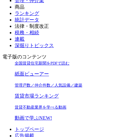
管理・仲介業
商品
ランキング
統計データ
法律・制度改正
税務・相続
連載
深掘りトピックス
電子版のコンテンツ
全国賃貸住宅新聞をPDFで読む
紙面ビューアー
管理戸数／仲介件数／人気設備／建築
賃貸市場ランキング
賃貸不動産業界を学べる動画
動画で学ぶ
NEW!
トップページ
広告掲載