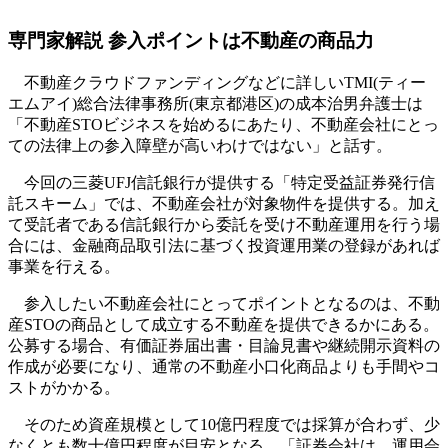
専門家解説 参入ポイントは不動産の商品力
不動産クラウドファンディングなどに詳しいTMI(ティー
エムアイ)総合法律事務所(東京都港区)の成本治男弁護士は
「不動産STOビジネスを始めるにあたり、不動産会社にとっ
ての法律上の参入障壁が高いわけではない」と話す。
今回の三菱UFJ信託銀行が提供する「特定受益証券発行信
託スキーム」では、不動産会社が対象物件を提供する。加え
て受託者である信託銀行から委託を受け不動産運用を行う場
合には、金融商品取引法に基づく投資運用業の登録があれば
事業を行える。
参入したい不動産会社にとってポイントとなるのは、不動
産STOの商品として成立する不動産を提供できるかにある。
公募する場合、有価証券届出書・目論見書や継続開示資料の
作成が必要になり、通常の不動産小口化商品よりも手間やコ
ストがかかる。
そのため資産規模として10億円程度では採算が合わず、少
なくとも数十億円程度が目安となる。「証券会社は、運用会