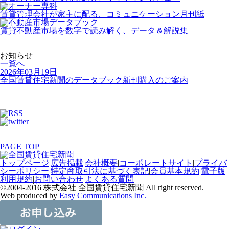
賃貸管理会社が家主に配る、コミュニケーション月刊紙
賃貸不動産市場を数字で読み解く、データ＆解説集
お知らせ
一覧へ
2026年03月19日
全国賃貸住宅新聞のデータブック新刊購入のご案内
PAGE TOP
トップページ
|
広告掲載
|
会社概要
|
コーポレートサイト
|
プライバ
シーポリシー
|
特定商取引法に基づく表記
|
会員基本規約
|
電子版
利用規約
|
お問い合わせ
|
よくある質問
©2004-2016 株式会社 全国賃貸住宅新聞 All right reserved.
Web produced by
Easy Communications Inc.