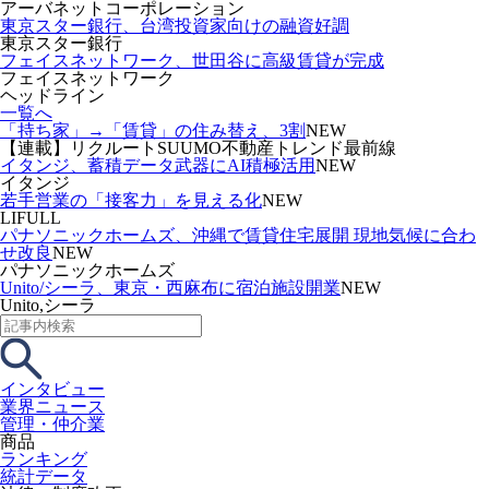
アーバネットコーポレーション
東京スター銀行、台湾投資家向けの融資好調
東京スター銀行
フェイスネットワーク、世田谷に高級賃貸が完成
フェイスネットワーク
ヘッドライン
一覧へ
「持ち家」→「賃貸」の住み替え、3割
NEW
【連載】リクルートSUUMO不動産トレンド最前線
イタンジ、蓄積データ武器にAI積極活用
NEW
イタンジ
若手営業の「接客力」を見える化
NEW
LIFULL
パナソニックホームズ、沖縄で賃貸住宅展開 現地気候に合わ
せ改良
NEW
パナソニックホームズ
Unito/シーラ、東京・西麻布に宿泊施設開業
NEW
Unito,シーラ
インタビュー
業界ニュース
管理・仲介業
商品
ランキング
統計データ