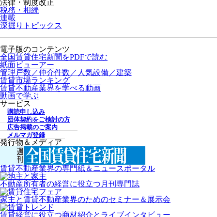
法律・制度改正
税務・相続
連載
深掘りトピックス
電子版のコンテンツ
全国賃貸住宅新聞をPDFで読む
紙面ビューアー
管理戸数／仲介件数／人気設備／建築
賃貸市場ランキング
賃貸不動産業界を学べる動画
動画で学ぶ
サービス
購読申し込み
団体契約をご検討の方
広告掲載のご案内
メルマガ登録
発行物＆メディア
賃貸不動産業界の専門紙＆ニュースポータル
不動産所有者の経営に役立つ月刊専門誌
家主と賃貸不動産業界のためのセミナー＆展示会
賃貸経営に役立つ商材紹介とライブインタビュー