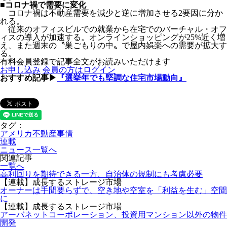
■コロナ禍で需要に変化
コロナ禍は不動産需要を減少と逆に増加させる2要因に分か
れる。
従来のオフィスビルでの就業から在宅でのバーチャル・オフ
ィスの導入が加速する。オンラインショッピングが25%近く増
え、また週末の〝巣ごもりの中〟で屋内娯楽への需要が拡大す
る。
有料会員登録で記事全文がお読みいただけます
お申し込み
会員の方はログイン
おすすめ記事▶
『選挙年でも堅調な住宅市場動向』
タグ：
アメリカ不動産事情
連載
ニュース一覧へ
関連記事
一覧へ
高利回りを期待できる一方、自治体の規制にも考慮必要
【連載】成長するストレージ市場
オーナーは手間要らずで、空き地や空室を「利益を生む」空間
に
【連載】成長するストレージ市場
アーバネットコーポレーション、投資用マンション以外の物件
開発