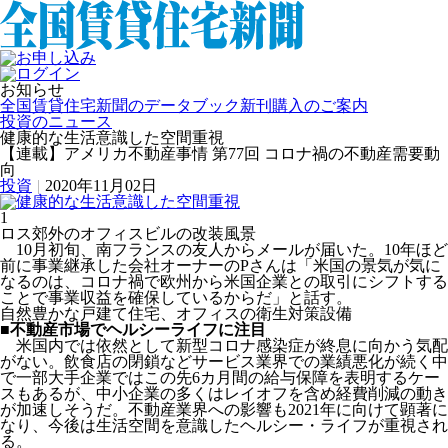
お知らせ
全国賃貸住宅新聞のデータブック新刊購入のご案内
投資のニュース
健康的な生活意識した空間重視
【連載】アメリカ不動産事情 第77回 コロナ禍の不動産需要動
向
投資
|
2020年11月02日
1
ロス郊外のオフィスビルの改装風景
10月初旬、南フランスの友人からメールが届いた。10年ほど
前に事業継承した会社オーナーのPさんは「米国の景気が気に
なるのは、コロナ禍で欧州から米国企業との取引にシフトする
ことで事業収益を確保しているからだ」と話す。
自然豊かな戸建て住宅、オフィスの衛生対策設備
■不動産市場でヘルシーライフに注目
米国内では依然として新型コロナ感染症が終息に向かう気配
がない。飲食店の閉鎖などサービス業界での業績悪化が続く中
で一部大手企業ではこの先6カ月間の給与保障を表明するケー
スもあるが、中小企業の多くはレイオフを含め経費削減の動き
が加速しそうだ。不動産業界への影響も2021年に向けて顕著に
なり、今後は生活空間を意識したヘルシー・ライフが重視され
る。