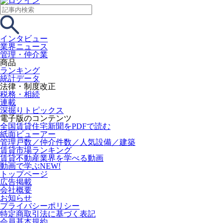
インタビュー
業界ニュース
管理・仲介業
商品
ランキング
統計データ
法律・制度改正
税務・相続
連載
深掘りトピックス
電子版のコンテンツ
全国賃貸住宅新聞をPDFで読む
紙面ビューアー
管理戸数／仲介件数／人気設備／建築
賃貸市場ランキング
賃貸不動産業界を学べる動画
動画で学ぶ
NEW!
トップページ
広告掲載
会社概要
お知らせ
プライバシーポリシー
特定商取引法に基づく表記
会員基本規約