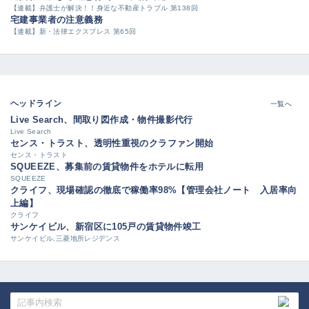
【連載】弁護士が解決！！身近な不動産トラブル 第138回
宅建事業者の注意義務
【連載】新・法律エクスプレス 第65回
ヘッドライン
一覧へ
Live Search、間取り図作成・物件撮影代行
Live Search
センス・トラスト、透明性重視のクラファン開始
センス・トラスト
SQUEEZE、募集前の賃貸物件をホテルに転用
SQUEEZE
クライフ、現場確認の徹底で稼働率98%【管理会社ノート 入居率向
上編】
クライフ
サンケイビル、新宿区に105戸の賃貸物件竣工
サンケイビル,三菱地所レジデンス