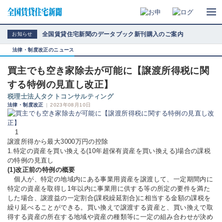
全国賃貸住宅新聞のデータブック新刊購入のご案内
お知らせ
法律・制度改正のニュース
買主でも空き家除去が可能に【譲渡所得税に関
する特例の見直し改正】
税理士法人タクトコンサルティング
法律・制度改正
|
2023年08月10日
1
譲渡所得から最大3000万円の控除
1.特定の資産を買い換える(10年超保有資産を買い換える)場合の課税
の特例の見直し
(1)改正前の特例の概要
個人が、特定の地域内にある事業用資産を譲渡して、一定期間内に
特定の資産を取得し1年以内に事業用に供する等の所定の要件を満た
した場合、譲渡益の一定割合(課税繰延割合)に相当する金額の課税を
繰り延べることができる。買い換えで譲渡する資産と、買い換えで取
得する資産の所在する地域や資産の種類等に一定の組み合わせが決め