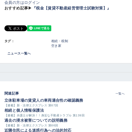
会員の方はログイン
おすすめ記事▶
『税金【賃貸不動産経営管理士試験対策】』
タグ：
相続・税制
空き家
ニュース一覧へ
関連記事
一覧へ
立体駐車場の賃貸人の車両適合性の確認義務
【連載】新・法律エクスプレス 第67回
相続と個人情報保護法
【連載】弁護士が解決！！身近な不動産トラブル 第139回
過去の浸水被害についての説明義務
【連載】新・法律エクスプレス 第66回
近隣住民による迷惑行為への法的対応