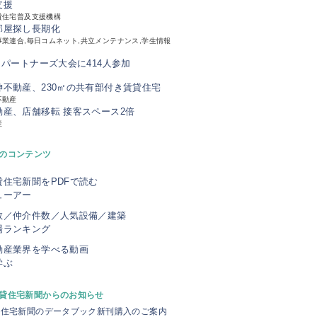
支援
貸住宅普及支援機構
部屋探し長期化
業連合,毎日コムネット,共立メンテナンス,学生情報
、パートナーズ大会に414人参加
神不動産、230㎡の共有部付き賃貸住宅
不動産
動産、店舗移転 接客スペース2倍
産
のコンテンツ
貸住宅新聞をPDFで読む
ューアー
数／仲介件数／人気設備／建築
場ランキング
動産業界を学べる動画
学ぶ
貸住宅新聞からのお知らせ
貸住宅新聞のデータブック新刊購入のご案内