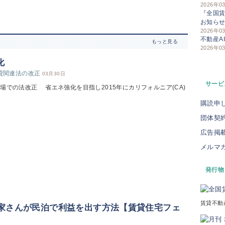
2026年0
『全国賃
お知ら
2026年0
不動産A
もっと見る
2026年0
化
賃貸関連法の改正
03月30日
サービ
場での法改正 省エネ強化を目指し2015年にカリフォルニア(CA)
購読申
団体契
広告掲
メルマ
発行物
賃貸不動
大家さんが民泊で利益を出す方法【賃貸住宅フェ