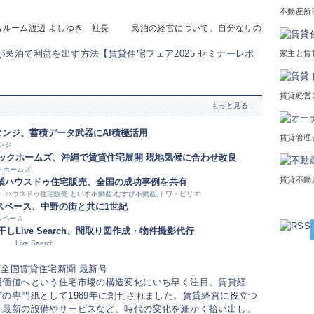
不動産所
まもルーム渡辺 よしゆき 社長 民泊の経営について、自分なりの
家主と賃
賃貸経営
もっと見る
タンジ、蓄積データ武器にAI積極活用
賃貸管理
ンジ
ックホームズ、沖縄で賃貸住宅展開 現地気候に合わせ改良
クホームズ
賃貸不動
業
ハウスドゥ住宅販売、全国の成功事例を共有
ハウスドゥ住宅販売,といず不動産,むすび不動産,トワ・ピリエ
スペース、中野の街と共に1世紀
スペース
干し
Live Search、間取り図作成・物件撮影代行
Live Search
用価値へという住宅市場の構造変化にいち早く注目。賃貸経
の専門紙として1989年に創刊されました。賃貸経営に役立つ
、最新の設備やサービスなど、時代の変化を細かく拾い出し、