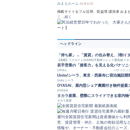
みまもルーム
03月12日
掲載サイトをフル活用、収益増 講演者 み
こ ...
続く
ヘッドライン
「持ち家」→「賃貸」の住み替え、3割
イ
【連載】リクルートSUUMO不動産トレンド最前線
イタ
若手営業の「接客力」を見える化
パナソニ
LIFULL
パナソニッ
Unito/シーラ、東京・西麻布に宿泊施設開
Unito,シーラ
OYASAI、屋内型シェア農園付き物件提案
OYASAI
タカラ産業、壁際にスライドできる室内物
タカラ産業
週刊全国賃貸住宅新聞は資産価値から利
営、賃貸管理・仲介、土地の有効活用など
情報や、オーナー・不動産会社のニーズ