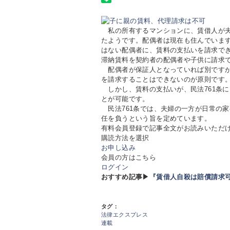
私の所有するマンションに、賃借人が夫
たようです。配偶者は現在も住んでいま
はない配偶者に、賃料の支払いを請求で
滞納賃料を契約者の配偶者や子供に請求
配偶者が保証人となっていれば別ですが
を請求することはできないのが原則です
しかし、賃料の支払いが、民法761条
とが可能です。
民法761条では、夫婦の一方が日常の
任を負うという旨を定めています。
有料会員登録で記事全文がお読みいただ
購読方法を選択
お申し込み
会員の方はこちら
ログイン
おすすめ記事▶
『賃借人自殺は賠償請求
タグ：
法律エクスプレス
連載