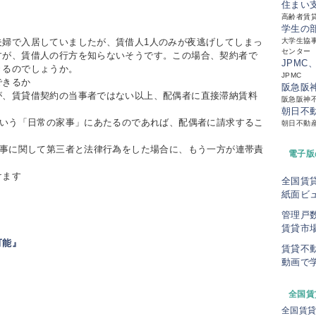
住まい
高齢者賃
学生の
婦で入居していましたが、賃借人1人のみが夜逃げしてしまっ
大学生協事
センター
すが、賃借人の行方を知らないそうです。この場合、契約者で
JPMC
きるのでしょうか。
JPMC
できるか
阪急阪
、賃貸借契約の当事者ではない以上、配偶者に直接滞納賃料
阪急阪神
。
朝日不
にいう「日常の家事」にあたるのであれば、配偶者に請求するこ
朝日不動
家事に関して第三者と法律行為をした場合に、もう一方が連帯責
電子版
けます
全国賃
紙面ビ
管理戸
賃貸市
可能』
賃貸不
動画で
全国賃
全国賃