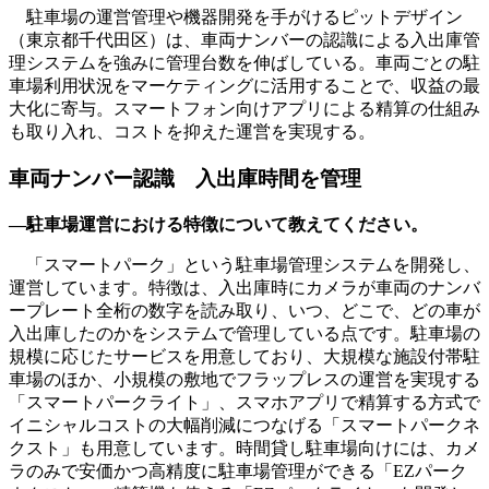
駐車場の運営管理や機器開発を手がけるピットデザイン
（東京都千代田区）は、車両ナンバーの認識による入出庫管
理システムを強みに管理台数を伸ばしている。車両ごとの駐
車場利用状況をマーケティングに活用することで、収益の最
大化に寄与。スマートフォン向けアプリによる精算の仕組み
も取り入れ、コストを抑えた運営を実現する。
車両ナンバー認識 入出庫時間を管理
―駐車場運営における特徴について教えてください。
「スマートパーク」という駐車場管理システムを開発し、
運営しています。特徴は、入出庫時にカメラが車両のナンバ
ープレート全桁の数字を読み取り、いつ、どこで、どの車が
入出庫したのかをシステムで管理している点です。駐車場の
規模に応じたサービスを用意しており、大規模な施設付帯駐
車場のほか、小規模の敷地でフラップレスの運営を実現する
「スマートパークライト」、スマホアプリで精算する方式で
イニシャルコストの大幅削減につなげる「スマートパークネ
クスト」も用意しています。時間貸し駐車場向けには、カメ
ラのみで安価かつ高精度に駐車場管理ができる「EZパーク