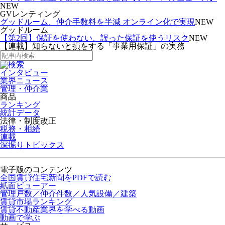
NEW
GVレンティング
グッドルーム、仲介手数料を半減 オンライン化で実現
NEW
グッドルーム
【第2回】保証を使わない、誤った保証を使うリスク
NEW
【連載】知らないと損をする「事業用保証」の実務
インタビュー
業界ニュース
管理・仲介業
商品
ランキング
統計データ
法律・制度改正
税務・相続
連載
深掘りトピックス
電子版のコンテンツ
全国賃貸住宅新聞をPDFで読む
紙面ビューアー
管理戸数／仲介件数／人気設備／建築
賃貸市場ランキング
賃貸不動産業界を学べる動画
動画で学ぶ