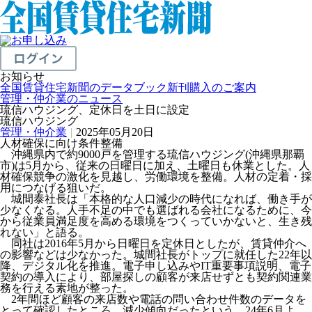
お知らせ
全国賃貸住宅新聞のデータブック新刊購入のご案内
管理・仲介業のニュース
琉信ハウジング、定休日を土日に設定
琉信ハウジング
管理・仲介業
|
2025年05月20日
人材確保に向け条件整備
沖縄県内で約9000戸を管理する琉信ハウジング(沖縄県那覇
市)は5月から、従来の日曜日に加え、土曜日も休業とした。人
材確保競争の激化を見越し、労働環境を整備。人材の定着・採
用につなげる狙いだ。
城間泰社長は「本格的な人口減少の時代になれば、働き手が
少なくなる。人手不足の中でも選ばれる会社になるために、今
から従業員満足度を高める環境をつくっていかないと、生き残
れない」と語る。
同社は2016年5月から日曜日を定休日としたが、賃貸仲介へ
の影響などは少なかった。城間社長がトップに就任した22年以
降、デジタル化を推進。電子申し込みやIT重要事項説明、電子
契約の導入により、部屋探しの顧客が来店せずとも契約関連業
務を行える素地が整った。
2年間ほど顧客の来店数や電話の問い合わせ件数のデータを
とって確認したところ、減少傾向だったという。24年6月よ