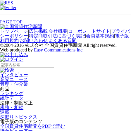
PAGE TOP
トップページ
|
広告掲載
|
会社概要
|
コーポレートサイト
|
プライバ
シーポリシー
|
特定商取引法に基づく表記
|
会員基本規約
|
電子版
利用規約
|
お問い合わせ
|
よくある質問
©2004-2016 株式会社 全国賃貸住宅新聞 All right reserved.
Web produced by
Easy Communications Inc.
インタビュー
業界ニュース
管理・仲介業
商品
ランキング
統計データ
法律・制度改正
税務・相続
連載
深掘りトピックス
電子版のコンテンツ
全国賃貸住宅新聞をPDFで読む
紙面ビューアー