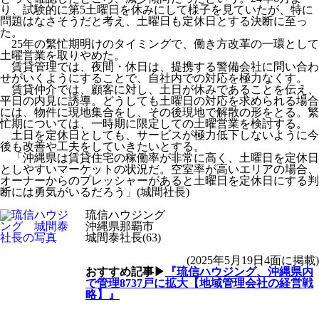
り、試験的に第5土曜日を休みにして様子を見ていたが、特に
問題はなさそうだと考え、土曜日も定休日とする決断に至っ
た。
25年の繁忙期明けのタイミングで、働き方改革の一環として
土曜営業を取りやめた。
賃貸管理では、夜間・休日は、提携する警備会社に問い合わ
せがいくようにすることで、自社内での対応を極力なくす。
賃貸仲介では、顧客に対し、土日が休みであることを伝え、
平日の内見に誘導。どうしても土曜日の対応を求められる場合
には、物件に現地集合をし、その後現地で解散の形をとる。繁
忙期については、一時期に限定しての土曜営業を検討する。
土日を定休日としても、サービスが極力低下しないように今
後も改善や工夫をしていきたいとする。
「沖縄県は賃貸住宅の稼働率が非常に高く、土曜日を定休日
としやすいマーケットの状況だ。空室率が高いエリアの場合、
オーナーからのプレッシャーがあると土曜日を定休日にする判
断には勇気がいるだろう」(城間社長)
琉信ハウジング
沖縄県那覇市
城間泰社長(63)
(2025年5月19日4面に掲載)
おすすめ記事▶
『琉信ハウジング、沖縄県内
で管理8737戸に拡大【地域管理会社の経営戦
略】』