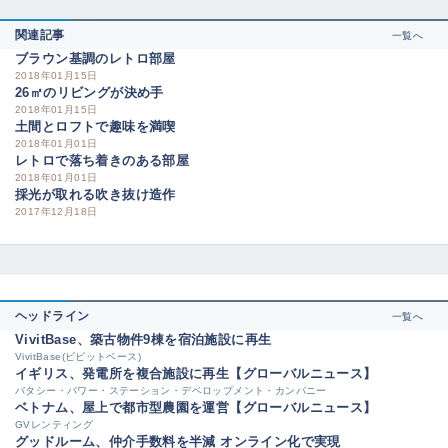
関連記事
一覧へ
ブラウン基調のレトロ部屋
2018年01月15日
26㎡のリビングが決め手
2018年01月15日
土間とロフトで趣味を満喫
2018年01月01日
レトロで落ち着きのある部屋
2018年01月01日
採光が取れる吹き抜け造作
2017年12月18日
ヘッドライン
一覧へ
VivitBase、築古物件9棟を宿泊施設に再生
VivitBase(ビビットベース)
イギリス、発電所を複合施設に再生【グローバルニュース】
バタシー・パワー・ステーション・デベロップメント・カンパニー
ベトナム、屋上で都市型農園を運営【グローバルニュース】
GVレンティング
グッドルーム、仲介手数料を半減 オンライン化で実現