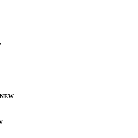
W
NEW
W