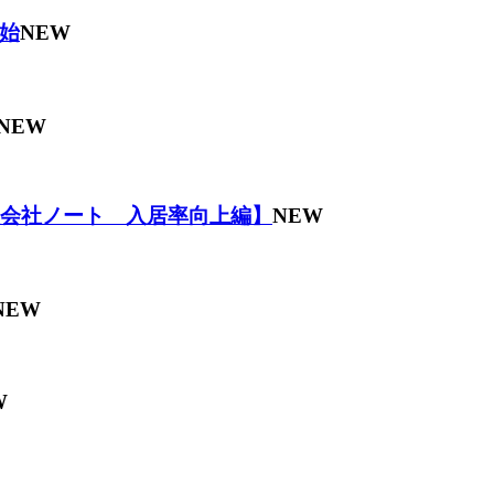
始
NEW
NEW
理会社ノート 入居率向上編】
NEW
NEW
W