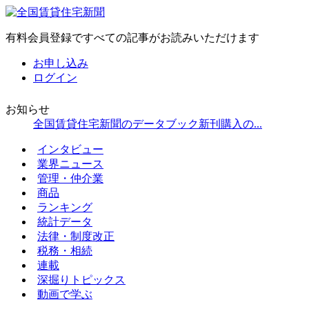
有料会員登録ですべての記事がお読みいただけます
お申し込み
ログイン
お知らせ
全国賃貸住宅新聞のデータブック新刊購入の...
インタビュー
業界ニュース
管理・仲介業
商品
ランキング
統計データ
法律・制度改正
税務・相続
連載
深掘りトピックス
動画で学ぶ