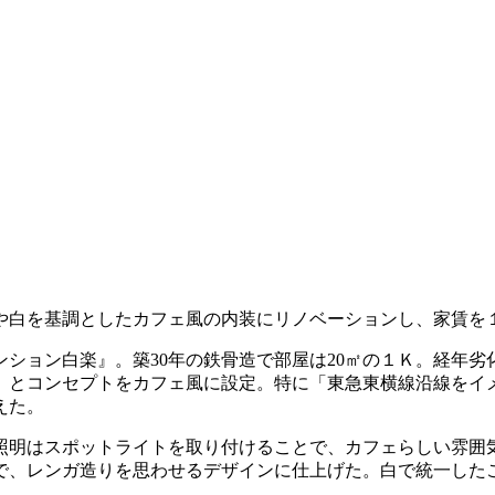
白を基調としたカフェ風の内装にリノベーションし、家賃を１万
ション白楽』。築30年の鉄骨造で部屋は20㎡の１Ｋ。経年
、とコンセプトをカフェ風に設定。特に「東急東横線沿線をイ
えた。
照明はスポットライトを取り付けることで、カフェらしい雰囲
で、レンガ造りを思わせるデザインに仕上げた。白で統一した