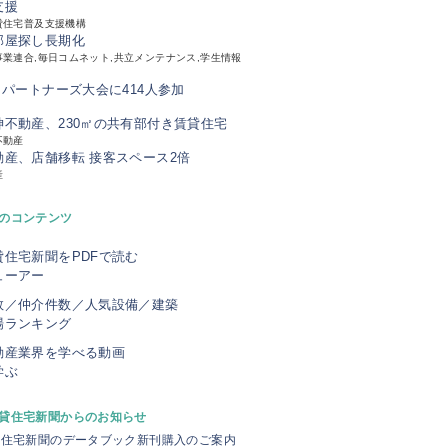
支援
貸住宅普及支援機構
部屋探し長期化
業連合,毎日コムネット,共立メンテナンス,学生情報
、パートナーズ大会に414人参加
神不動産、230㎡の共有部付き賃貸住宅
不動産
動産、店舗移転 接客スペース2倍
産
のコンテンツ
貸住宅新聞をPDFで読む
ューアー
数／仲介件数／人気設備／建築
場ランキング
動産業界を学べる動画
学ぶ
貸住宅新聞からのお知らせ
貸住宅新聞のデータブック新刊購入のご案内