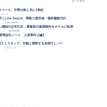
もっと見る
スペース、中野の街と共に1世紀
スペース
干し
Live Search、間取り図作成・物件撮影代行
Live Search
ン開始
SQUEEZE、募集前の賃貸物件をホテルに転用
SQUEEZE
【管理会社ノート 入居率向上編】
竣工
ミラタップ、外観と調和する布団干しバー
ミラタップ