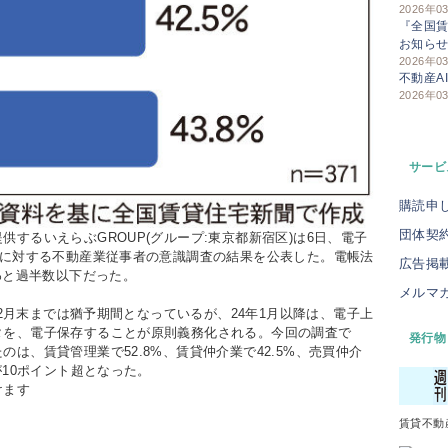
2026年0
『全国賃
お知ら
2026年0
不動産A
2026年0
サービ
購読申
団体契
するいえらぶGROUP(グループ:東京都新宿区)は6日、電子
スに対する不動産業従事者の意識調査の結果を公表した。電帳法
広告掲
%と過半数以下だった。
メルマ
12月末までは猶予期間となっているが、24年1月以降は、電子上
タを、電子保存することが原則義務化される。今回の調査で
発行物
は、賃貸管理業で52.8%、賃貸仲介業で42.5%、売買仲介
が10ポイント超となった。
けます
賃貸不動