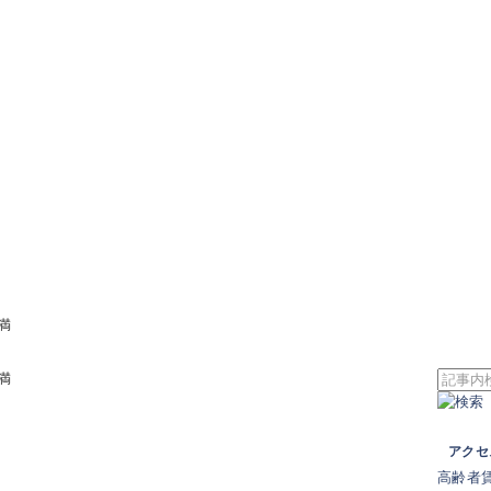
満
満
アクセ
高齢者