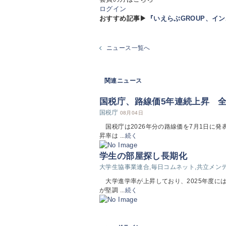
ログイン
おすすめ記事▶
『いえらぶGROUP、イ
ニュース一覧へ
関連ニュース
国税庁、路線価5年連続上昇 全国
国税庁
08月04日
国税庁は2026年分の路線価を7月1日に
昇率は ...
続く
学生の部屋探し長期化
大学生協事業連合,毎日コムネット,共立メン
大学進学率が上昇しており、2025年度に
が堅調 ...
続く