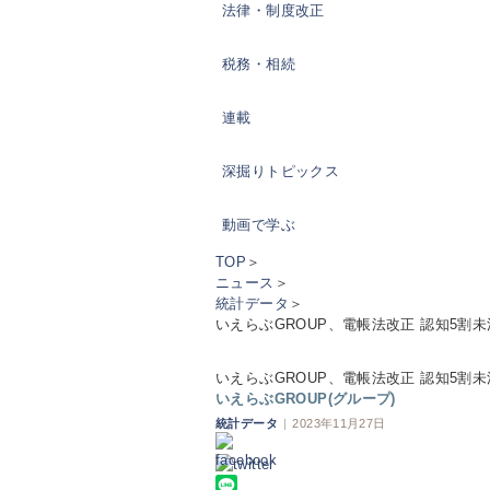
法律・制度改正
税務・相続
連載
深掘りトピックス
動画で学ぶ
TOP
＞
ニュース
＞
統計データ
＞
いえらぶGROUP、電帳法改正 認知5割未
いえらぶGROUP、電帳法改正 認知5割未
いえらぶGROUP(グループ)
統計データ
|
2023年11月27日