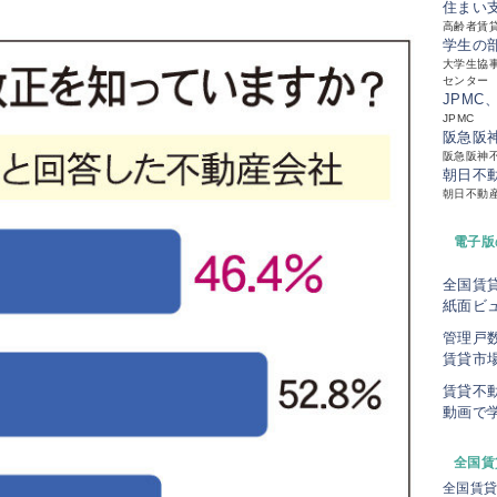
住まい
高齢者賃
学生の
大学生協事
センター
JPMC
JPMC
阪急阪
阪急阪神
朝日不
朝日不動
電子版
全国賃
紙面ビ
管理戸
賃貸市
賃貸不
動画で
全国賃
全国賃