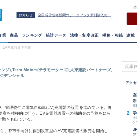
お知らせ
全国賃貸住宅新聞のデータブック新刊購入の...
介業
商品
ランキング
統計データ
法律・制度改正
税務・相続
連載
、EV充電設置を推進
ジ),Terra Motors(テラモーターズ),大東建託パートナーズ,
レジデンシャル
アクセ
高
断
高
管理物件に電気自動車(EV)充電器の設置を進めている。将
学
提案を積極的に行う。EV充電器設置への補助金の予算をにら
大
急ぐ動きも出ている。
ン
J
から、都市部向けに個別設置型のEV充電設備の販売を開始し
J