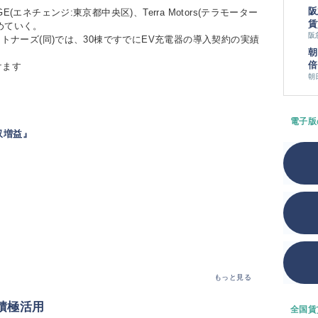
阪
エネチェンジ:東京都中央区)、Terra Motors(テラモーター
賃
めていく。
阪
ートナーズ(同)では、30棟ですでにEV充電器の導入契約の実績
朝
倍
けます
朝
電子版
収増益』
もっと見る
積極活用
全国賃