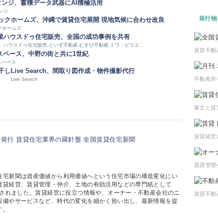
タンジ、蓄積データ武器にAI積極活用
ンジ
発行物
ックホームズ、沖縄で賃貸住宅展開 現地気候に合わせ改良
クホームズ
業
ハウスドゥ住宅販売、全国の成功事例を共有
ハウスドゥ住宅販売,といず不動産,むすび不動産,トワ・ピリエ
賃貸不動
スペース、中野の街と共に1世紀
スペース
干し
Live Search、間取り図作成・物件撮影代行
不動産所
Live Search
家主と賃
賃貸経営
賃貸管理
住宅新聞は資産価値から利用価値へという住宅市場の構造変化にい
賃貸経営、賃貸管理・仲介、土地の有効活用などの専門紙として
創刊されました。賃貸経営に役立つ情報や、オーナー・不動産会社のニ
賃貸不動
設備やサービスなど、時代の変化を細かく拾い出し、最新情報を提
す。