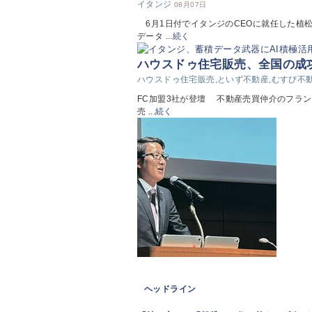
イタンジ
08月07日
6月1日付でイタンジのCEOに就任した植
データ ...
続く
ハウスドゥ住宅販売、全国の成
ハウスドゥ住宅販売,といず不動産,むすび不
FC加盟3社が登壇 不動産売買仲介のフラン
売 ...
続く
ヘッドライン