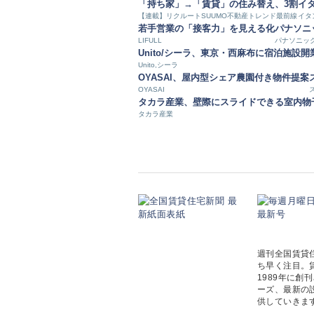
「持ち家」→「賃貸」の住み替え、3割
イ
【連載】リクルートSUUMO不動産トレンド最前線
イタ
若手営業の「接客力」を見える化
パナソニ
LIFULL
パナソニッ
Unito/シーラ、東京・西麻布に宿泊施設開
Unito,シーラ
OYASAI、屋内型シェア農園付き物件提案
OYASAI
タカラ産業、壁際にスライドできる室内物
タカラ産業
週刊全国賃貸
ち早く注目。
1989年に
ーズ、最新の
供していきま