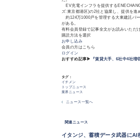
EV充電インフラを提供するENECHANGE(
ズ:東京都港区)の2社と協業し、提供を進
約124万1000戸を管理する大東建託パ
がある。
有料会員登録で記事全文がお読みいただ
購読方法を選択
お申し込み
会員の方はこちら
ログイン
おすすめ記事▶
『賃貸大手、6社中4社増
タグ：
イチメン
トップニュース
業界ニュース
ニュース一覧へ
関連ニュース
イタンジ、蓄積データ武器にAI