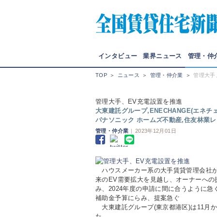
インタビュー
業界ニュース
管理・仲
TOP
＞
ニュース
＞
管理・仲介業
＞
管理大手
管理大手、EV充電設置を推進
大東建託グループ,ENECHANGE(エネチェン
パナソニック ホームズ不動産,住友林業
管理・仲介業
|
2023年12月01日
ハウスメーカー系の大手賃貸管理会社が、
来のEV需要拡大を見越し、オーナーへの
み、2024年度の申請に間に合うように
補助金予算にらみ、提案急ぐ
大東建託グループ(東京都港区)は11月
た。