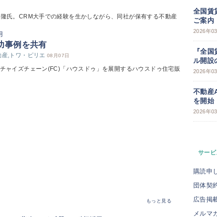
全国賃
松隆氏。CRM大手での経験を生かしながら、同社が保有する不動産
ご案内
2026年0
功事例を共有
『全国
動産,トワ・ピリエ
08月07日
ル開設
チャイズチェーン(FC)「ハウスドゥ」を展開するハウスドゥ住宅販
2026年0
不動産
を開始
2026年0
サービ
購読申
団体契
広告掲
もっと見る
メルマ