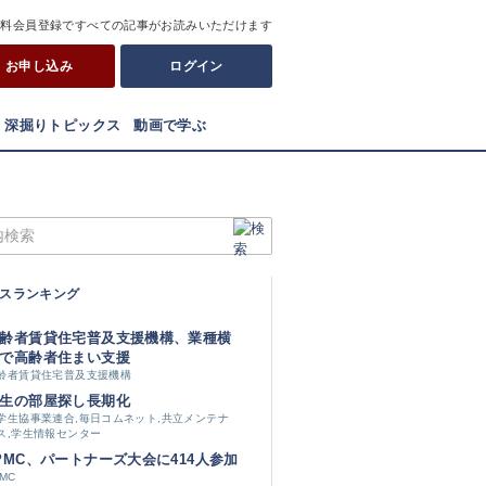
有料会員登録ですべての記事がお読みいただけます
お申し込み
ログイン
深掘りトピックス
動画で学ぶ
スランキング
齢者賃貸住宅普及支援機構、業種横
で高齢者住まい支援
齢者賃貸住宅普及支援機構
生の部屋探し長期化
学生協事業連合,毎日コムネット,共立メンテナ
ス,学生情報センター
PMC、パートナーズ大会に414人参加
PMC