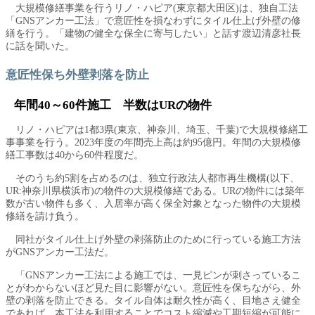
大規模修繕事業を行うリノ・ハピア(東京都大田区)は、独自工法
「GNSアンカー工法」で意匠性を損なわずにタイル仕上げ外壁の修
繕を行う。「建物の健全な保全に寄与したい」と話す渡辺清彦社長
に話を聞いた。
意匠性保ち外壁剥落を防止
年間40～60件施工 半数はURの物件
リノ・ハピアは1都3県(東京、神奈川、埼玉、千葉)で大規模修繕工
事事業を行う。2023年度の年間売上高は約95億円。年間の大規模修
繕工事数は40から60件程度だ。
そのうち約5割を占めるのは、独立行政法人都市再生機構(以下、
UR:神奈川県横浜市)の物件の大規模修繕である。URの物件には築年
数が古い物件も多く、入居率が高く保全対象となった物件の大規模
修繕を請け負う。
同社がタイル仕上げ外壁の剥落防止のために行っている施工方法
がGNSアンカー工法だ。
「GNSアンカー工法による施工では、一見ピンが刺さっているこ
とがわからないほど見た目に影響がない。意匠性を保ちながら、外
壁の剥落を防止できる。タイル自体は耐久性が高く、目地さえ健全
であれば、本工法を利用することでコスト縮減や工期短縮が可能に