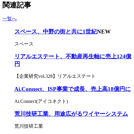
関連記事
一覧へ
スペース、中野の街と共に1世紀
NEW
スペース
リアルエステート、不動産再生軸に売上124億
円
【企業研究vol.328】リアルエステート
Ai.Connect、ISP事業で成長、売上高18億円に
Ai.Connect(アイコネクト)
荒川技研工業、用途広がるワイヤーシステム
荒川技研工業