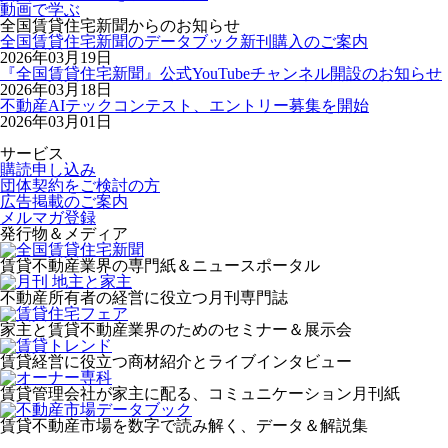
動画で学ぶ
全国賃貸住宅新聞からのお知らせ
全国賃貸住宅新聞のデータブック新刊購入のご案内
2026年03月19日
『全国賃貸住宅新聞』公式YouTubeチャンネル開設のお知らせ
2026年03月18日
不動産AIテックコンテスト、エントリー募集を開始
2026年03月01日
サービス
購読申し込み
団体契約をご検討の方
広告掲載のご案内
メルマガ登録
発行物＆メディア
賃貸不動産業界の専門紙＆ニュースポータル
不動産所有者の経営に役立つ月刊専門誌
家主と賃貸不動産業界のためのセミナー＆展示会
賃貸経営に役立つ商材紹介とライブインタビュー
賃貸管理会社が家主に配る、コミュニケーション月刊紙
賃貸不動産市場を数字で読み解く、データ＆解説集