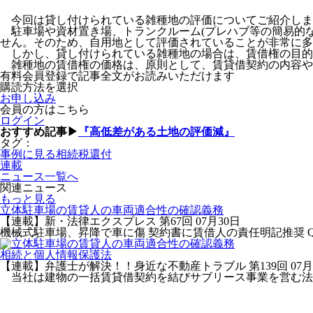
今回は貸し付けられている雑種地の評価についてご紹介しま
駐車場や資材置き場、トランクルーム(プレハブ等の簡易的な
せん。そのため、自用地として評価されていることが非常に多
しかし、貸し付けられている雑種地の場合は、賃借権の目的
雑種地の賃借権の価格は、原則として、賃貸借契約の内容や
有料会員登録で記事全文がお読みいただけます
購読方法を選択
お申し込み
会員の方はこちら
ログイン
おすすめ記事▶
『高低差がある土地の評価減』
タグ：
事例に見る相続税還付
連載
ニュース一覧へ
関連ニュース
もっと見る
立体駐車場の賃貸人の車両適合性の確認義務
【連載】新・法律エクスプレス 第67回
07月30日
機械式駐車場、昇降で車に傷 契約書に賃借人の責任明記推奨 Q
相続と個人情報保護法
【連載】弁護士が解決！！身近な不動産トラブル 第139回
07月
当社は建物の一括賃貸借契約を結びサブリース事業を営む法人で