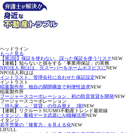
ヘッドライン
もっと見る
【第2回】保証を使わない、誤った保証を使うリスク
NEW
【連載】知らないと損をする「事業用保証」の実務
NPO法人 和はは、元スーパーをホームホスピスに
NEW
NPO法人和はは
イントラスト、管理会社に合わせた保証設定
NEW
イントラスト
稲葉製作所、独自の開閉構造で利便性追求
NEW
稲葉製作所
フージャースコーポレーション、初の防音賃貸を開発
NEW
フージャースコーポレーション
「持ち家」→「賃貸」の住み替え、3割
NEW
【連載】リクルートSUUMO不動産トレンド最前線
イタンジ、蓄積データ武器にAI積極活用
NEW
イタンジ
若手営業の「接客力」を見える化
NEW
LIFULL