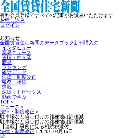
有料会員登録ですべての記事がお読みいただけます
お申し込み
ログイン
お知らせ
全国賃貸住宅新聞のデータブック新刊購入の...
インタビュー
業界ニュース
管理・仲介業
商品
ランキング
統計データ
法律・制度改正
税務・相続
連載
深掘りトピックス
動画で学ぶ
TOP
＞
ニュース
＞
法律・制度改正
＞
駐車場など貸し付けの雑種地は評価減
駐車場など貸し付けの雑種地は評価減
【連載】事例に見る相続税還付
法律・制度改正
|
2020年03月16日