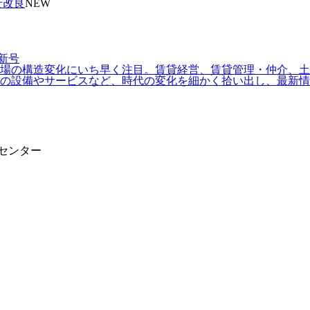
せ改良
NEW
場の構造変化にいち早く注目。賃貸経営、賃貸管理・仲介、土地
の設備やサービスなど、時代の変化を細かく拾い出し、最新情
報センター