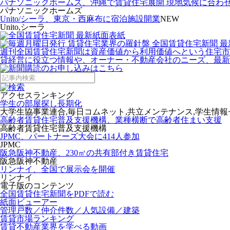
パナソニックホームズ、沖縄で賃貸住宅展開 現地気候に合わ
パナソニックホームズ
Unito/シーラ、東京・西麻布に宿泊施設開業
NEW
Unito,シーラ
週刊全国賃貸住宅新聞は資産価値から利用価値へという住宅市
貸経営に役立つ情報や、オーナー・不動産会社のニーズ、最新
アクセスランキング
学生の部屋探し長期化
大学生協事業連合,毎日コムネット,共立メンテナンス,学生情
高齢者賃貸住宅普及支援機構、業種横断で高齢者住まい支援
高齢者賃貸住宅普及支援機構
JPMC、パートナーズ大会に414人参加
JPMC
阪急阪神不動産、230㎡の共有部付き賃貸住宅
阪急阪神不動産
リンナイ、全国で展示会を開催
リンナイ
電子版のコンテンツ
全国賃貸住宅新聞をPDFで読む
紙面ビューアー
管理戸数／仲介件数／人気設備／建築
賃貸市場ランキング
賃貸不動産業界を学べる動画