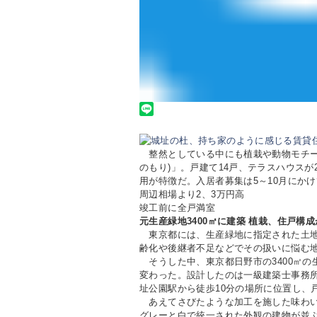
整然としている中にも植栽や動物モチー
のもり)」。戸建て14戸、テラスハウス
用が特徴だ。入居者募集は5～10月にか
周辺相場より2、3万円高
竣工前に全戸満室
元生産緑地3400㎡に建築 植栽、住戸構
東京都には、生産緑地に指定された土地が3
齢化や後継者不足などでその扱いに悩む
そうした中、東京都日野市の3400㎡の
変わった。設計したのは一級建築士事務所
址公園駅から徒歩10分の場所に位置し、戸
あえてさびたような加工を施した味わい
グレーと白で統一された外観の建物が並