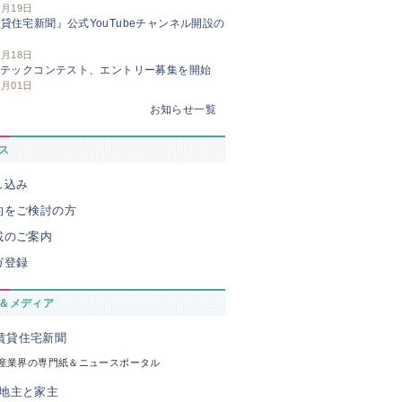
3月19日
貸住宅新聞』公式YouTubeチャンネル開設の
せ
3月18日
Iテックコンテスト、エントリー募集を開始
3月01日
お知らせ一覧
ス
し込み
約をご検討の方
載のご案内
ガ登録
＆メディア
産業界の専門紙＆ニュースポータル