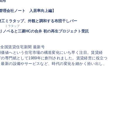
転用
【管理会社ノート 入居率向上編】
竣工
ミラタップ、外観と調和する布団干しバー
ミラタップ
リノベると三菱HCの合弁 初の再生プロジェクト受託
用価値へという住宅市場の構造変化にいち早く注目。賃貸経
の専門紙として1989年に創刊されました。賃貸経営に役立つ
、最新の設備やサービスなど、時代の変化を細かく拾い出し、