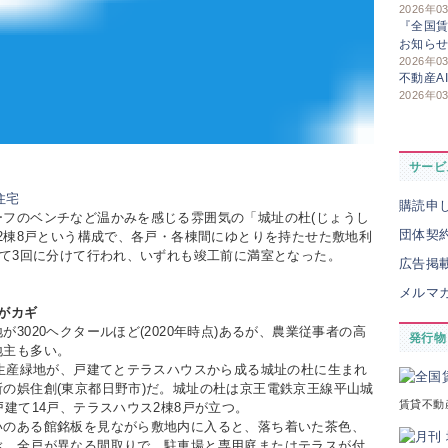
2026年0
『全国賃
お知ら
2026年0
不動産A
2026年0
サービ
購読申
フのベンチなど温かみを感じる雰囲気の「城址の杜(じょうし
団体契
が2棟8戸という構成で、各戸・各棟間にゆとりを持たせた敷地利
けて3回に分けて行われ、いずれも竣工前に満室となった。
広告掲
メルマ
成がカギ
020ヘクタールほど(2020年時点)あるが、農業従事者の高
発行物
地主も多い。
生産緑地が、戸建てとテラスハウスから成る城址の杜に生まれ
の娯住創(東京都日野市)だ。城址の杜は京王電鉄京王線平山城
賃貸不動
建て14戸、テラスハウス2棟8戸が立つ。
のある館銘板を見ながら敷地内に入ると、落ち着いた茶色、
ぶ。全戸が異なる間取りで、駐車場と専用庭またはテラスが付