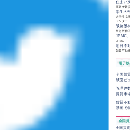
住まい
高齢者賃
学生の
大学生協事
センター
阪急阪
阪急阪神
JPMC
JPMC
朝日不
朝日不動
電子版
全国賃
紙面ビ
管理戸
賃貸市
賃貸不
動画で
全国賃
全国賃