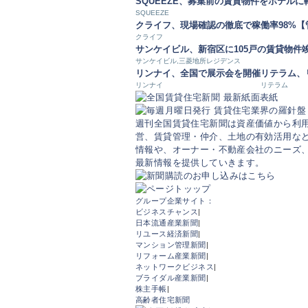
SQUEEZE、募集前の賃貸物件をホテルに
SQUEEZE
クライフ、現場確認の徹底で稼働率98%
クライフ
サンケイビル、新宿区に105戸の賃貸物件
サンケイビル,三菱地所レジデンス
リンナイ、全国で展示会を開催
リテラム、
リンナイ
リテラム
週刊全国賃貸住宅新聞は資産価値から利
営、賃貸管理・仲介、土地の有効活用など
情報や、オーナー・不動産会社のニーズ
最新情報を提供していきます。
グループ企業サイト：
ビジネスチャンス
|
日本流通産業新聞
|
リユース経済新聞
|
マンション管理新聞
|
リフォーム産業新聞
|
ネットワークビジネス
|
ブライダル産業新聞
|
株主手帳
|
高齢者住宅新聞