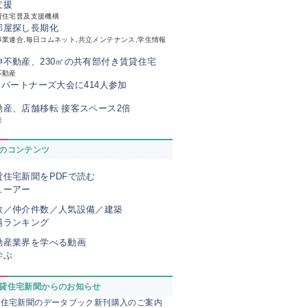
支援
貸住宅普及支援機構
部屋探し長期化
業連合,毎日コムネット,共立メンテナンス,学生情報
神不動産、230㎡の共有部付き賃貸住宅
不動産
、パートナーズ大会に414人参加
動産、店舗移転 接客スペース2倍
産
のコンテンツ
貸住宅新聞をPDFで読む
ューアー
数／仲介件数／人気設備／建築
場ランキング
動産業界を学べる動画
学ぶ
貸住宅新聞からのお知らせ
貸住宅新聞のデータブック新刊購入のご案内