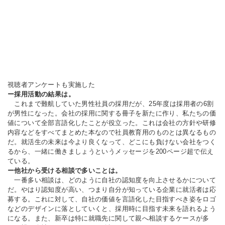
視聴者アンケートも実施した
ー採用活動の結果は。
これまで難航していた男性社員の採用だが、25年度は採用者の6割
が男性になった。会社の採用に関する冊子を新たに作り、私たちの価
値について全部言語化したことが役立った。これは会社の方針や研修
内容などをすべてまとめた本なので社員教育用のものとは異なるもの
だ。就活生の未来は今より良くなって、どこにも負けない会社をつく
るから、一緒に働きましょうというメッセージを200ページ超で伝え
ている。
ー他社から受ける相談で多いことは。
一番多い相談は、どのように自社の認知度を向上させるかについて
だ。やはり認知度が高い、つまり自分が知っている企業に就活者は応
募する。これに対して、自社の価値を言語化した目指すべき姿をロゴ
などのデザインに落としていくと、採用時に目指す未来を語れるよう
になる。また、新卒は特に就職先に関して親へ相談するケースが多