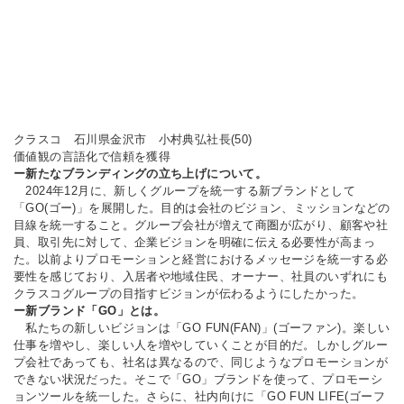
クラスコ 石川県金沢市 小村典弘社長(50)
価値観の言語化で信頼を獲得
ー新たなブランディングの立ち上げについて。
2024年12月に、新しくグループを統一する新ブランドとして
「GO(ゴー)」を展開した。目的は会社のビジョン、ミッションなどの
目線を統一すること。グループ会社が増えて商圏が広がり、顧客や社
員、取引先に対して、企業ビジョンを明確に伝える必要性が高まっ
た。以前よりプロモーションと経営におけるメッセージを統一する必
要性を感じており、入居者や地域住民、オーナー、社員のいずれにも
クラスコグループの目指すビジョンが伝わるようにしたかった。
ー新ブランド「GO」とは。
私たちの新しいビジョンは「GO FUN(FAN)」(ゴーファン)。楽しい
仕事を増やし、楽しい人を増やしていくことが目的だ。しかしグルー
プ会社であっても、社名は異なるので、同じようなプロモーションが
できない状況だった。そこで「GO」ブランドを使って、プロモーシ
ョンツールを統一した。さらに、社内向けに「GO FUN LIFE(ゴーフ