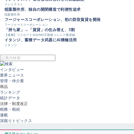
イントラスト
稲葉製作所、独自の開閉構造で利便性追求
稲葉製作所
フージャースコーポレーション、初の防音賃貸を開発
フージャースコーポレーション
「持ち家」→「賃貸」の住み替え、3割
【連載】リクルートSUUMO不動産トレンド最前線
イタンジ、蓄積データ武器にAI積極活用
イタンジ
インタビュー
業界ニュース
管理・仲介業
商品
ランキング
統計データ
法律・制度改正
税務・相続
連載
深掘りトピックス