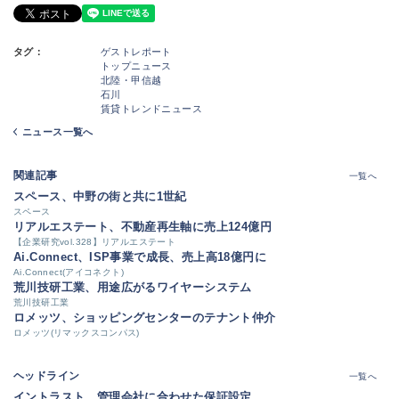
タグ：
ゲストレポート
トップニュース
北陸・甲信越
石川
賃貸トレンドニュース
ニュース一覧へ
関連記事
一覧へ
スペース、中野の街と共に1世紀
スペース
リアルエステート、不動産再生軸に売上124億円
【企業研究vol.328】リアルエステート
Ai.Connect、ISP事業で成長、売上高18億円に
Ai.Connect(アイコネクト)
荒川技研工業、用途広がるワイヤーシステム
荒川技研工業
ロメッツ、ショッピングセンターのテナント仲介
ロメッツ(リマックスコンパス)
ヘッドライン
一覧へ
イントラスト、管理会社に合わせた保証設定