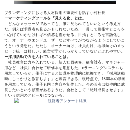
ブランディングにおける人材採用の重要性を話す小村社長
ーマーケティングツールを「見える化」とは。
どんなメッセージであっても、誰に見られてもいいという考え方
だ。例えば求職者も見るかもしれないため、一貫して目指すところを
つなげていかなければ不信感を抱かせる。目指すところを言語化し
て、オーナーやエンドユーザーなどすべてがつながるようにしていこ
うという発想だ。ただし、オーナー向け、社員向け、地域向けのメッ
セージ統一は難しい。経営哲学がしっかりしていないとぶれやすい。
ー採用活動で力を入れていることは。
社員教育に力を入れている。新入社員研修、顧客対応、マネジャー
用など、社員に合わせて研修本を用意した。eラーニングシステムも
用意しているが、冊子にすると知識を物理的に把握でき、「採用活動
時にしっかりと教育します」と宣言できる。現時点で、1500本の動画
を用意している。冊子も同じ内容を制作した。今の若者は効率的に成
長したいという願望があるようだ。会社として「絶対成長させます」
という信用のアピールにつながる。