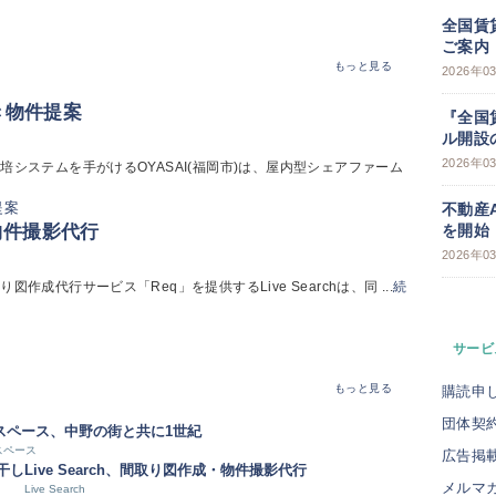
全国賃
ご案内
もっと見る
2026年0
き物件提案
『全国
ル開設
2026年0
システムを手がけるOYASAI(福岡市)は、屋内型シェアファーム
不動産
・物件撮影代行
を開始
2026年0
代行サービス「Req」を提供するLive Searchは、同 ...
続
サービ
もっと見る
購読申
団体契
スペース、中野の街と共に1世紀
スペース
広告掲
干し
Live Search、間取り図作成・物件撮影代行
メルマ
Live Search