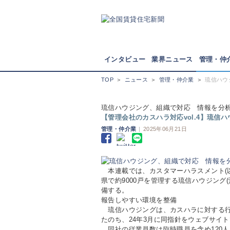
インタビュー
業界ニュース
管理・仲
TOP
＞
ニュース
＞
管理・仲介業
＞
琉信ハウ
琉信ハウジング、組織で対応 情報を分
【管理会社のカスハラ対応vol.4】琉信
管理・仲介業
|
2025年06月21日
本連載では、カスタマーハラスメント(
県で約9000戸を管理する琉信ハウジング
備する。
報告しやすい環境を整備
琉信ハウジングは、カスハラに対する行動
たのち、24年3月に同指針をウェブサイ
同社の従業員数は臨時職員を含め120人。