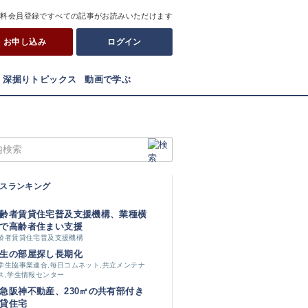
有料会員登録ですべての記事がお読みいただけます
お申し込み
ログイン
深掘りトピックス
動画で学ぶ
スランキング
齢者賃貸住宅普及支援機構、業種横
で高齢者住まい支援
齢者賃貸住宅普及支援機構
生の部屋探し長期化
学生協事業連合,毎日コムネット,共立メンテナ
ス,学生情報センター
急阪神不動産、230㎡の共有部付き
貸住宅