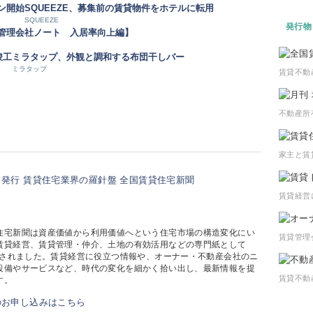
ン開始
SQUEEZE、募集前の賃貸物件をホテルに転用
SQUEEZE
発行物
【管理会社ノート 入居率向上編】
竣工
ミラタップ、外観と調和する布団干しバー
ミラタップ
賃貸不動
不動産所
家主と賃
賃貸経営
住宅新聞は資産価値から利用価値へという住宅市場の構造変化にい
賃貸管理
賃貸経営、賃貸管理・仲介、土地の有効活用などの専門紙として
創刊されました。賃貸経営に役立つ情報や、オーナー・不動産会社のニ
設備やサービスなど、時代の変化を細かく拾い出し、最新情報を提
賃貸不動
す。