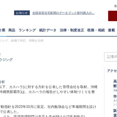
お知らせ
全国賃貸住宅新聞のデータブック新刊購入の...
介業
商品
ランキング
統計データ
法律・制度改正
税務・相続
連載
ジング、組織で対応 情報を分析
析
ハウジング
アクセ
高
断
以下、カスハラ)に対する方針を公表した管理会社を取材。沖縄
高
(沖縄県那覇市)は、カスハラの報告がしやすい体制づくりを整
学
大
ン
指針を2023年10月に策定。社内勉強会など準備期間を設け
阪
トで公表した。
賃
うち、賃貸管理部門は支店も含め59人だ(3月末時点)。