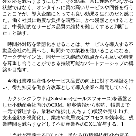
外対応を減らすようにした。その結果、常に連絡がつながる
状態ではなく、オンタイムに質の高いサービスや回答を行う
ことこそが、導入企業にとっても良い効果を生むのだと感じ
た。働く社員に過度な負担を暗黙に、かつ漫然とかけること
は、中長期的なサービス品質の維持を難しくすると判断し
た」と話す。
時間外対応を常態化させることは、サービスを導入する不
動産会社の社員へも、時間外での業務を強いることになる。
ワークデザインは、同サービス継続の観点からも互いの時間
を尊重し合うことができる持続可能なパートナーシップの構
築を目指す。
今後は業務生産性やサービス品質の向上に対する検証を行
い、得た知見を働き方改革として導入企業へ還元していく。
カクシンクラウドはSalesforce(セールスフォース)を基盤と
した不動産会社向けのCRM。顧客情報から契約、帳票まで
一元で管理する。業務の進捗(しんちょく)状況や売り上げ、
支出金額を視覚化し、業務や意思決定プロセスを効率化。残
業時間を減らすなどして不動産業界のDXに寄与する。]
「当社が定義するDXとは、単なるIT(情報技術)化や電子