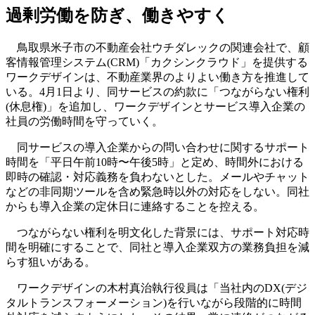
過剰労働を防ぎ、働きやすく
鳥取県米子市の不動産会社ウチダレックの関連会社で、顧
客情報管理システム(CRM)「カクシンクラウド」を提供する
ワークデザインは、不動産業界のよりよい働き方を推進して
いる。4月1日より、同サービスの約款に「つながらない権利
(休息権)」を追加し、ワークデザインとサービス導入企業の
社員の労働時間を守っていく。
同サービスの導入企業からの問い合わせに関するサポート
時間を「平日午前10時〜午後5時」と定め、時間外における
即時の確認・対応義務を負わないとした。メールやチャット
などの非同期ツールを含め緊急時以外の対応をしない。同社
からも導入企業の定休日に連絡することを控える。
つながらない権利を明文化した背景には、サポート対応時
間を明確にすることで、同社と導入企業双方の業務負担を減
らす狙いがある。
ワークデザインの木村真治執行役員は「当社内のDX(デジ
タルトランスフォーメーション)を行いながら段階的に時間