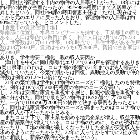
し、同社が管理する市内の物件の入居率が上がった。18年には
約2割の物件が空室だったが、95〜98%程度にまで入居率が上
昇したという。同社PM課の蒔田智恵主任は「ただし現在はそ
こから元のエリアに戻った人もおり、管理物件の入居率は約
90%になっている」とコメントした。
【倉敷市の賃貸住宅市場】
県南部に位置し、水島コンビナートを擁する。工業都市の面も
ある。人口は県内で2番目に多く、推計人口は2月で47万9223
人。世帯数は21万6115世帯。18年時点で、居住世帯がある住戸
数は18万8930戸。賃貸はそのうち6万2980戸。賃貸の空き家は1
万2990戸。
ありき、学生需要二極化 親の収入要因か
津山市を中心に岡山県県北エリアで3560戸を管理するありき
(岡山県津山市)では、コロナ禍の影響で21年までは法人需要が
減少していたが、今繁忙期からは回復。異動控えの反動で仲介
件数は例年の1.2〜1.3倍になった。
21年の繁忙期は学生向け物件のニーズが二極化したのも特徴
だ。例年は1Kで3万5000円程度の物件のニーズが高い。しか
し、22年は安価な家賃を重視する層と、防犯や設備を重視する
層に分かれた。同社で最も安い物件は1Kの6畳で1万7000円
だ。一方で1DKの6万2000円の物件で決まる事例もあったとい
う。同社は低家賃帯の物件のニーズが高まったのはコロナ禍で
親の収入が下がったからとみる。
またコロナ下で、家主業を始める地元企業が増え、収益不動
産の新築案件が増えている。コロナ禍のために、ものが売れな
かったり、工場の稼働が厳しくなったりした企業が安定収入を
求めるようになったからだ。22年に入ってからすでに2社が同
社に相談し、新築の案件が決まったという。