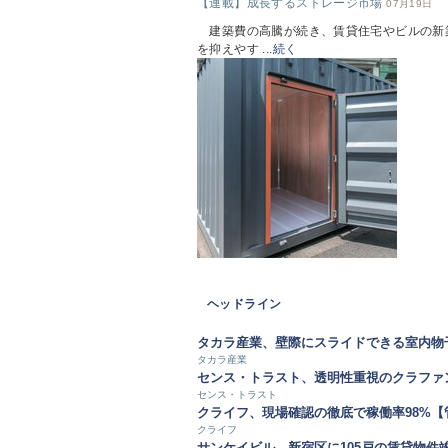
【連載】成長するストレージ市場
07月19日
建築費の高騰が続き、賃貸住宅やビルの新
を抑えやす ...
続く
ヘッドライン
タカラ産業、壁際にスライドできる室内物
タカラ産業
センス・トラスト、透明性重視のクラファ
センス・トラスト
クライフ、現場確認の徹底で稼働率98%
クライフ
サンケイビル、新宿区に105戸の賃貸物件