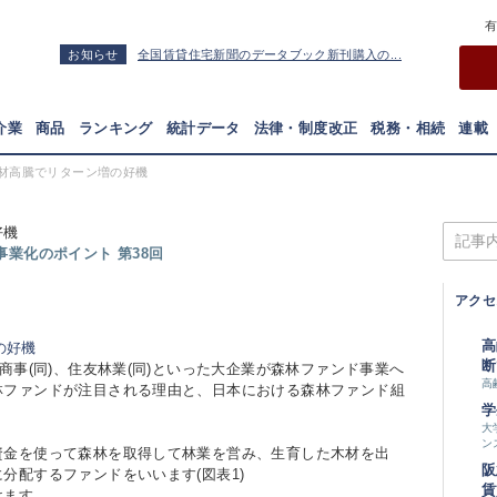
お知らせ
全国賃貸住宅新聞のデータブック新刊購入の...
介業
商品
ランキング
統計データ
法律・制度改正
税務・相続
連載
材高騰でリターン増の好機
好機
業化のポイント 第38回
アクセ
高
断
商事(同)、住友林業(同)といった大企業が森林ファンド事業へ
高
林ファンドが注目される理由と、日本における森林ファンド組
学
大
ン
金を使って森林を取得して林業を営み、生育した木材を出
阪
分配するファンドをいいます(図表1)
賃
けます