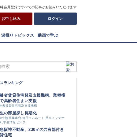
有料会員登録ですべての記事がお読みいただけます
お申し込み
ログイン
深掘りトピックス
動画で学ぶ
スランキング
齢者賃貸住宅普及支援機構、業種横
で高齢者住まい支援
齢者賃貸住宅普及支援機構
生の部屋探し長期化
学生協事業連合,毎日コムネット,共立メンテナ
ス,学生情報センター
急阪神不動産、230㎡の共有部付き
貸住宅