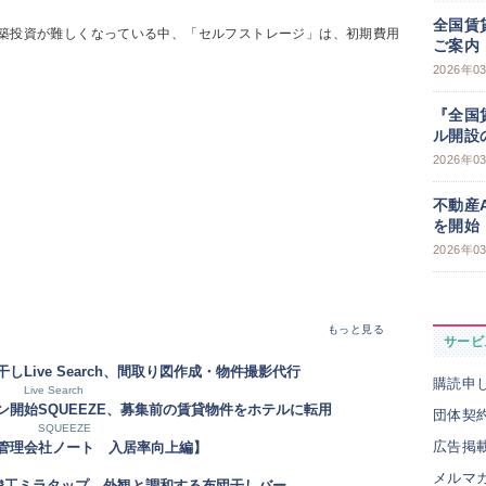
全国賃
築投資が難しくなっている中、「セルフストレージ」は、初期費用
ご案内
2026年0
『全国
ル開設
2026年0
不動産
を開始
2026年0
もっと見る
サービ
干し
Live Search、間取り図作成・物件撮影代行
購読申
Live Search
ン開始
SQUEEZE、募集前の賃貸物件をホテルに転用
団体契
SQUEEZE
広告掲
【管理会社ノート 入居率向上編】
メルマ
竣工
ミラタップ、外観と調和する布団干しバー