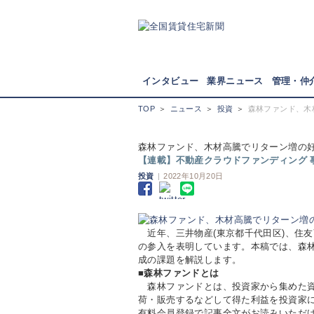
インタビュー
業界ニュース
管理・仲
TOP
＞
ニュース
＞
投資
＞
森林ファンド、木
森林ファンド、木材高騰でリターン増の
【連載】不動産クラウドファンディング 事
投資
|
2022年10月20日
近年、三井物産(東京都千代田区)、住友
の参入を表明しています。本稿では、森
成の課題を解説します。
■森林ファンドとは
森林ファンドとは、投資家から集めた資
荷・販売するなどして得た利益を投資家に
有料会員登録で記事全文がお読みいただ