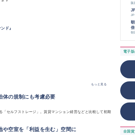
阪
J
J
朝
倍
ァンド』
朝
電子版
もっと見る
治体の規制にも考慮必要
る「セルフストレージ」。賃貸マンション経営などと比較して初期
地や空室を「利益を生む」空間に
全国賃