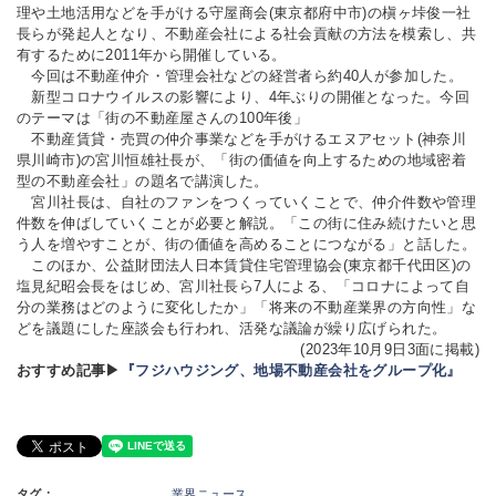
理や土地活用などを手がける守屋商会(東京都府中市)の槇ヶ垰俊一社
長らが発起人となり、不動産会社による社会貢献の方法を模索し、共
有するために2011年から開催している。
今回は不動産仲介・管理会社などの経営者ら約40人が参加した。
新型コロナウイルスの影響により、4年ぶりの開催となった。今回
のテーマは「街の不動産屋さんの100年後」
不動産賃貸・売買の仲介事業などを手がけるエヌアセット(神奈川
県川崎市)の宮川恒雄社長が、「街の価値を向上するための地域密着
型の不動産会社」の題名で講演した。
宮川社長は、自社のファンをつくっていくことで、仲介件数や管理
件数を伸ばしていくことが必要と解説。「この街に住み続けたいと思
う人を増やすことが、街の価値を高めることにつながる」と話した。
このほか、公益財団法人日本賃貸住宅管理協会(東京都千代田区)の
塩見紀昭会長をはじめ、宮川社長ら7人による、「コロナによって自
分の業務はどのように変化したか」「将来の不動産業界の方向性」な
どを議題にした座談会も行われ、活発な議論が繰り広げられた。
(2023年10月9日3面に掲載)
おすすめ記事▶
『フジハウジング、地場不動産会社をグループ化』
タグ：
業界ニュース