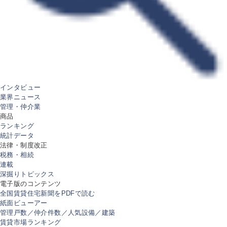
インタビュー
業界ニュース
管理・仲介業
商品
ランキング
統計データ
法律・制度改正
税務・相続
連載
深掘りトピックス
電子版のコンテンツ
全国賃貸住宅新聞をPDFで読む
紙面ビューアー
管理戸数／仲介件数／人気設備／建築
賃貸市場ランキング