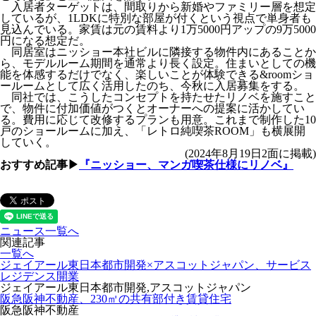
入居者ターゲットは、間取りから新婚やファミリー層を想定
しているが、1LDKに特別な部屋が付くという視点で単身者も
見込んでいる。家賃は元の賃料より1万5000円アップの9万5000
円になる想定だ。
同居室はニッショー本社ビルに隣接する物件内にあることか
ら、モデルルーム期間を通常より長く設定。住まいとしての機
能を体感するだけでなく、楽しいことが体験できる&roomショ
ールームとして広く活用したのち、今秋に入居募集をする。
同社では、こうしたコンセプトを持たせたリノベを施すこと
で、物件に付加価値がつくとオーナーへの提案に活かしてい
る。費用に応じて改修するプランも用意。これまで制作した10
戸のショールームに加え、「レトロ純喫茶ROOM」も横展開
していく。
(2024年8月19日2面に掲載)
おすすめ記事▶
『ニッショー、マンガ喫茶仕様にリノベ』
ニュース一覧へ
関連記事
一覧へ
ジェイアール東日本都市開発×アスコットジャパン、サービス
レジデンス開業
ジェイアール東日本都市開発,アスコットジャパン
阪急阪神不動産、230㎡の共有部付き賃貸住宅
阪急阪神不動産