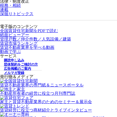
法律・制度改正
税務・相続
連載
深掘りトピックス
電子版のコンテンツ
全国賃貸住宅新聞をPDFで読む
紙面ビューアー
管理戸数／仲介件数／人気設備／建築
賃貸市場ランキング
賃貸不動産業界を学べる動画
動画で学ぶ
サービス
購読申し込み
団体契約をご検討の方
広告掲載のご案内
メルマガ登録
発行物＆メディア
賃貸不動産業界の専門紙＆ニュースポータル
不動産所有者の経営に役立つ月刊専門誌
家主と賃貸不動産業界のためのセミナー＆展示会
賃貸経営に役立つ商材紹介とライブインタビュー