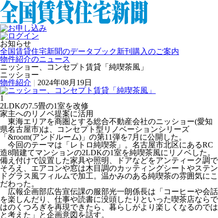
お知らせ
全国賃貸住宅新聞のデータブック新刊購入のご案内
物件紹介のニュース
ニッショー、コンセプト賃貸「純喫茶風」
ニッショー
物件紹介
|
2024年08月19日
1
2LDKの7.5畳の1室を改修
家主へのリノベ提案に活用
東海エリアを商圏とする総合不動産会社のニッショー(愛知
県名古屋市)は、コンセプト型リノベーションシリーズ
「&room(アンドルーム)」の第11弾を7月に公開した。
今回のテーマは「レトロ純喫茶」。名古屋市北区にあるRC
造8階建てマンションの2LDKの1室を純喫茶風にリノベした。
備え付けで設置した家具や照明、ドアなどをアンティーク調で
そろえ、エアコンや窓は木目調のカッティングシートやステン
ドグラス風フィルムで加工。温かみのある純喫茶の雰囲気にこ
だわった。
広報企画部広告宣伝課の服部光一朗係長は「コーヒーや会話
を楽しんだり、仕事や読書に没頭したりといった喫茶店ならで
はのくつろぎを再現できたら、暮らしがより楽しくなるのでは
と考えた」と企画意図を話す。