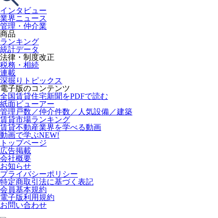
インタビュー
業界ニュース
管理・仲介業
商品
ランキング
統計データ
法律・制度改正
税務・相続
連載
深掘りトピックス
電子版のコンテンツ
全国賃貸住宅新聞をPDFで読む
紙面ビューアー
管理戸数／仲介件数／人気設備／建築
賃貸市場ランキング
賃貸不動産業界を学べる動画
動画で学ぶ
NEW!
トップページ
広告掲載
会社概要
お知らせ
プライバシーポリシー
特定商取引法に基づく表記
会員基本規約
電子版利用規約
お問い合わせ