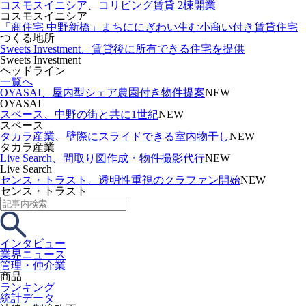
コスモスイニシア、コリビング賃貸 2棟開業
コスモスイニシア
「商住宅 中野新橋」まちににぎわい生む小商い付き賃貸住宅
つくる地所
Sweets Investment、賃貸後に所有できる住宅を提供
Sweets Investment
ヘッドライン
一覧へ
OYASAI、屋内型シェア農園付き物件提案
NEW
OYASAI
スペース、中野の街と共に1世紀
NEW
スペース
タカラ産業、壁際にスライドできる室内物干し
NEW
タカラ産業
Live Search、間取り図作成・物件撮影代行
NEW
Live Search
センス・トラスト、透明性重視のクラファン開始
NEW
センス・トラスト
インタビュー
業界ニュース
管理・仲介業
商品
ランキング
統計データ