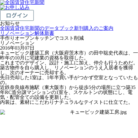
お知らせ
全国賃貸住宅新聞のデータブック新刊購入のご案内
リノベーション解体新書
手作りオープンキッチンでコスト削減
リノベーション
2016年03月07日
キュービック建築工房（大阪府茨木市）の田中聡史代表は、一
昨年の10月に宅建業の資格を取得した。
これまでのデザイン、設計・施工に加え、仲介も行うためだ。
築古物件を自ら購入し、リノベーションのうえ入居者を獲得
し、次のオーナーに売却する。
先日売却した1室は、1年半買い手がつかず空室となっていたも
の。
近鉄奈良線布施駅（東大阪市）から徒歩5分の場所に立つ築35
年RC造分譲マンションの1室を、スケルトンの状態にし、電
気・配管全ての設備を更新した。
内装は、素材にこだわりナチュラルなテイストに仕立てた。