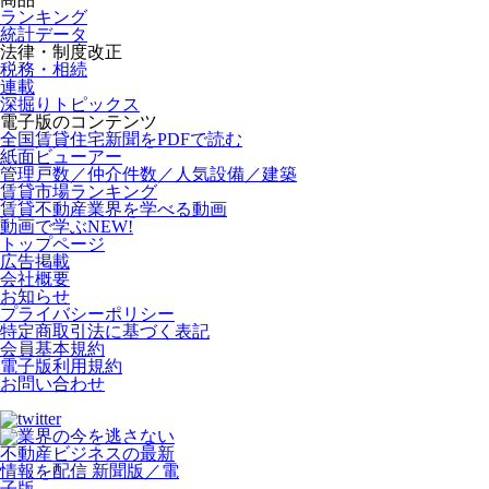
ランキング
統計データ
法律・制度改正
税務・相続
連載
深掘りトピックス
電子版のコンテンツ
全国賃貸住宅新聞をPDFで読む
紙面ビューアー
管理戸数／仲介件数／人気設備／建築
賃貸市場ランキング
賃貸不動産業界を学べる動画
動画で学ぶ
NEW!
トップページ
広告掲載
会社概要
お知らせ
プライバシーポリシー
特定商取引法に基づく表記
会員基本規約
電子版利用規約
お問い合わせ