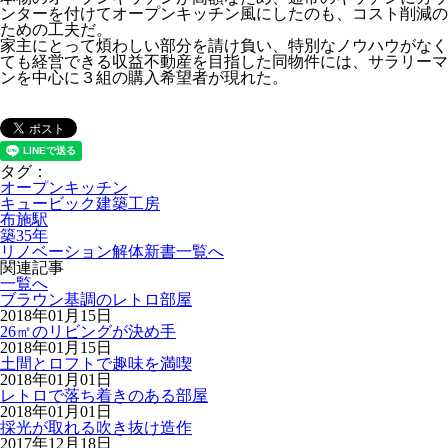
ンターを付けてオープンキッチン風にしたのも、コスト削減の
ための工夫だ。
家主にとって煩わしい部分を請け負い、特別なノウハウがなく
ても経営できる収益不動産を目指した同物件には、サラリーマ
ンを中心に３組の購入希望者が現れた。
タグ：
オープンキッチン
キュービック建築工房
布施駅
築35年
リノベーション解体新書一覧へ
関連記事
一覧へ
ブラウン基調のレトロ部屋
2018年01月15日
26㎡のリビングが決め手
2018年01月15日
土間とロフトで趣味を満喫
2018年01月01日
レトロで落ち着きのある部屋
2018年01月01日
採光が取れる吹き抜け造作
2017年12月18日