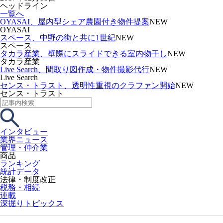
ヘッドライン
一覧へ
OYASAI、屋内型シェア農園付き物件提案
NEW
OYASAI
スペース、中野の街と共に1世紀
NEW
スペース
タカラ産業、壁際にスライドできる室内物干し
NEW
タカラ産業
Live Search、間取り図作成・物件撮影代行
NEW
Live Search
センス・トラスト、透明性重視のクラファン開始
NEW
センス・トラスト
インタビュー
業界ニュース
管理・仲介業
商品
ランキング
統計データ
法律・制度改正
税務・相続
連載
深掘りトピックス