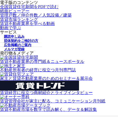
電子版のコンテンツ
全国賃貸住宅新聞をPDFで読む
紙面ビューアー
管理戸数／仲介件数／人気設備／建築
賃貸市場ランキング
賃貸不動産業界を学べる動画
動画で学ぶ
サービス
購読申し込み
団体契約をご検討の方
広告掲載のご案内
メルマガ登録
発行物＆メディア
賃貸不動産業界の専門紙＆ニュースポータル
不動産所有者の経営に役立つ月刊専門誌
家主と賃貸不動産業界のためのセミナー＆展示会
賃貸経営に役立つ商材紹介とライブインタビュー
賃貸管理会社が家主に配る、コミュニケーション月刊紙
賃貸不動産市場を数字で読み解く、データ＆解説集