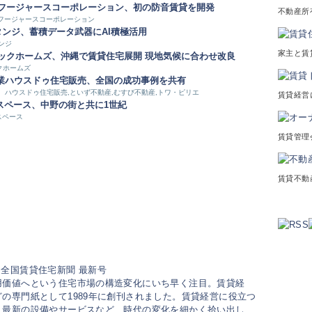
フージャースコーポレーション、初の防音賃貸を開発
不動産所
フージャースコーポレーション
タンジ、蓄積データ武器にAI積極活用
ンジ
家主と賃
ックホームズ、沖縄で賃貸住宅展開 現地気候に合わせ改良
クホームズ
業
ハウスドゥ住宅販売、全国の成功事例を共有
ハウスドゥ住宅販売,といず不動産,むすび不動産,トワ・ピリエ
賃貸経営
スペース、中野の街と共に1世紀
スペース
賃貸管理
賃貸不動
用価値へという住宅市場の構造変化にいち早く注目。賃貸経
の専門紙として1989年に創刊されました。賃貸経営に役立つ
、最新の設備やサービスなど、時代の変化を細かく拾い出し、