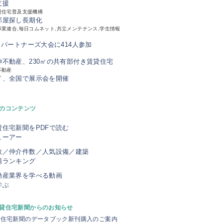
支援
貸住宅普及支援機構
部屋探し長期化
業連合,毎日コムネット,共立メンテナンス,学生情報
、パートナーズ大会に414人参加
神不動産、230㎡の共有部付き賃貸住宅
不動産
イ、全国で展示会を開催
のコンテンツ
貸住宅新聞をPDFで読む
ューアー
数／仲介件数／人気設備／建築
場ランキング
動産業界を学べる動画
学ぶ
貸住宅新聞からのお知らせ
貸住宅新聞のデータブック新刊購入のご案内