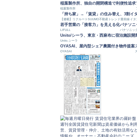
稲葉製作所、独自の開閉構造で利便性追求
稲葉製作所
「持ち家」→「賃貸」の住み替え、3割
イ
【連載】リクルートSUUMO不動産トレンド最前線
イタ
若手営業の「接客力」を見える化
パナソニ
LIFULL
パナソニッ
Unito/シーラ、東京・西麻布に宿泊施設開
Unito,シーラ
OYASAI、屋内型シェア農園付き物件提案
OYASAI
週刊全国賃貸住宅新聞は資産価値から利
営、賃貸管理・仲介、土地の有効活用など
情報や、オーナー・不動産会社のニーズ