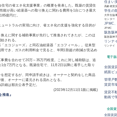
住まい
合住宅の省エネ化支援事業」の概要を発表した。既築の賃貸住
高齢者賃
)性能が高い給湯器への取り換えに関わる費用を1台につき最大
学生の
185億円だ。
大学生協事
センター
JPMC
ニュートラルの実現に向け、省エネ化の支援を強化する目的が
JPMC
阪急阪
換えに関する補助事業が先行して推進されてきたが、このほ
阪急阪神
開始される。
リンナ
「エコジョーズ」と同石油給湯器「エコフィール」。従来型
リンナイ
利用でき、ガスの利用料金で見ると、年間1割超の削減が見込め
電子版
費を合わせて20万～35万円程度。これに対し補助額は、追
1台7万円となる。既築住宅で、11月2日以降に着手した取り
全国賃
紙面ビ
を想定するが、同申請手続きは、オーナーと契約をした商品
管理戸
付後、オーナーに還元される流れとなる。
賃貸市
詳細は順次公表予定だ。
(2023年12月11日1面に掲載)
賃貸不
を推進』
動画で
全国賃
全国賃