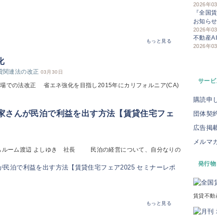
2026年0
『全国賃
お知ら
2026年0
不動産A
もっと見る
2026年0
化
賃貸関連法の改正
03月30日
サービ
場での法改正 省エネ強化を目指し2015年にカリフォルニア(CA)
購読申
大家さんが民泊で利益を出す方法【賃貸住宅フェ
団体契
広告掲
メルマ
まもルーム渡辺 よしゆき 社長 民泊の経営について、自分なりの
発行物
賃貸不動
もっと見る