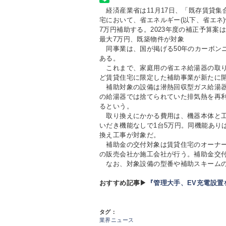
経済産業省は11月17日、「既存賃貸集
宅において、省エネルギー(以下、省エネ
7万円補助する。2023年度の補正予算案は
最大7万円、既築物件が対象
同事業は、国が掲げる50年のカーボン
ある。
これまで、家庭用の省エネ給湯器の取り
ど賃貸住宅に限定した補助事業が新たに
補助対象の設備は潜熱回収型ガス給湯器
の給湯器では捨てられていた排気熱を再
るという。
取り換えにかかる費用は、機器本体と工事
いだき機能なしで1台5万円。同機能ありは
換え工事が対象だ。
補助金の交付対象は賃貸住宅のオーナー
の販売会社か施工会社が行う。補助金交
なお、対象設備の型番や補助スキームの
おすすめ記事▶
『管理大手、EV充電設置
タグ：
業界ニュース