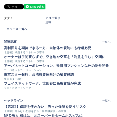
タグ：
アロハ通信
連載
ニュース一覧へ
関連記事
一覧へ
高利回りを期待できる一方、自治体の規制にも考慮必要
【連載】成長するストレージ市場
オーナーは手間要らずで、空き地や空室を「利益を生む」空間に
【連載】成長するストレージ市場
アーバネットコーポレーション、投資用マンション以外の物件開発
アーバネットコーポレーション
東京スター銀行、台湾投資家向けの融資好調
東京スター銀行
フェイスネットワーク、世田谷に高級賃貸が完成
フェイスネットワーク
ヘッドライン
一覧へ
【第2回】保証を使わない、誤った保証を使うリスク
【連載】知らないと損をする「事業用保証」の実務
NPO法人 和はは、元スーパーをホームホスピスに