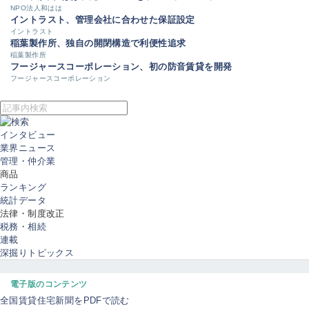
NPO法人和はは
イントラスト、管理会社に合わせた保証設定
イントラスト
稲葉製作所、独自の開閉構造で利便性追求
稲葉製作所
フージャースコーポレーション、初の防音賃貸を開発
フージャースコーポレーション
インタビュー
業界ニュース
管理・仲介業
商品
ランキング
統計データ
法律・制度改正
税務・相続
連載
深掘りトピックス
電子版のコンテンツ
全国賃貸住宅新聞をPDFで読む