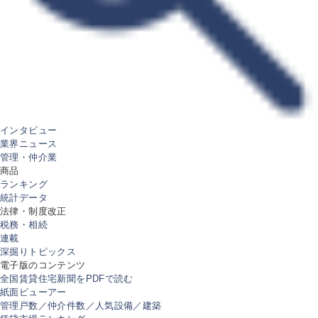
インタビュー
業界ニュース
管理・仲介業
商品
ランキング
統計データ
法律・制度改正
税務・相続
連載
深掘りトピックス
電子版のコンテンツ
全国賃貸住宅新聞をPDFで読む
紙面ビューアー
管理戸数／仲介件数／人気設備／建築