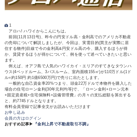
1
アロハ! ハワイからこんにちは。
前回(11月13日号)、昨今の円安ドル高・金利高でのアメリカ不動産
の売却について解説しましたが、今回は、実需目的(買主が実際に居
住する物件)目線で今の金利高&円安ドル高の今、購入するほうが得
か、賃貸するほうが得かについて、例を使って述べていきたいと思い
ます。
例えば、オアフ島で人気のハワイカイ・エリアのすてきなタウンハ
ウス(4ベッドルーム、3バスルーム、室内面積155㎡)が110万ドル(1ド
ル=約150円:約1億6500万円)で売りに出たとします。
一般的な自己資金率20%つまり、頭金22万ドルで本物件を購入した
場合の住宅ローン金利(30年元利均等)で、「ローン金利+ローン元本
+固定資産税+住宅保険料+設備管理費」の月々の支払総額を算出する
と、約7745ドルとなります。
有料会員登録で記事全文がお読みいただけます
お申し込み
会員の方はログイン
おすすめ記事▶
『金利上昇で不動産取引不調』