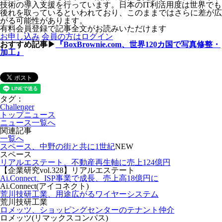
技術の導入支援を行っています。日本のIT利活用度は世界でも
後れを取っているといわれており、このままではさらに差が広
がる可能性があります。
有料会員登録で記事全文がお読みいただけます
お申し込み
会員の方はログイン
おすすめ記事▶
『BoxBrownie.com、世界120カ国で写真修整・
加工』
タグ：
Challenger
トップニュース
ニュース一覧へ
関連記事
一覧へ
スペース、中野の街と共に1世紀
NEW
スペース
リアルエステート、不動産再生軸に売上124億円
【企業研究vol.328】リアルエステート
Ai.Connect、ISP事業で成長、売上高18億円に
Ai.Connect(アイコネクト)
荒川技研工業、用途広がるワイヤーシステム
荒川技研工業
ロメッツ、ショッピングセンターのテナント仲介
ロメッツ(リマックスコンパス)