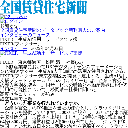
お知らせ
全国賃貸住宅新聞のデータブック新刊購入のご案内
インタビューのニュース
FIXER、生成AI活用 サービスで支援
FIXER(フィクサー)
インタビュー
|
2025年04月22日
1
FIXER 東京都港区 松岡 清一 社長(55)
不動産業界においてDX(デジタルトランスフォーメーショ
ン)が加速する中、生成AI(人工知能)の活用が注目されている。
FIXER(フィクサー:東京都港区)が開発・運用する、生成AI活用
支援プラットフォーム「GaiXer(ガイザー)」は、企業・官公庁
の導入事例を増やす。同サービスの特徴と不動産業界における
活用の可能性について、松岡清一社長に聞いた。
高度セキュリティーが強み
設立14年で上場
―どういった事業を行われていますか。
企業や官公庁のDX推進を当社の使命とし、クラウドソリュ
ーションを提供しています。2008年に設立し、22年には東京証
券取引所グロース市場へ上場しました。24年8月期の売上高は
64億6800万円、経常利益は2億6600万円でした。「クラウド後
進国」といわれる日本のIT活用の後れを克服すべく、クラウド