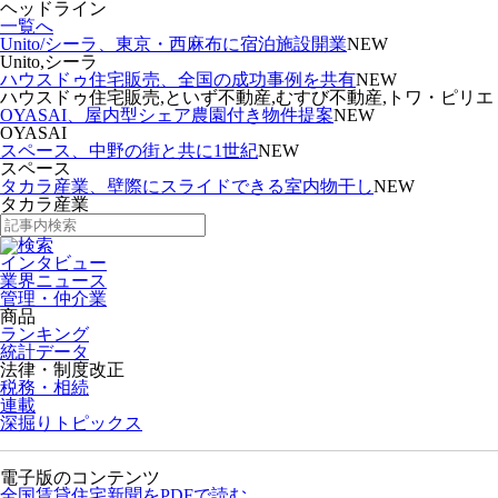
ヘッドライン
一覧へ
Unito/シーラ、東京・西麻布に宿泊施設開業
NEW
Unito,シーラ
ハウスドゥ住宅販売、全国の成功事例を共有
NEW
ハウスドゥ住宅販売,といず不動産,むすび不動産,トワ・ピリエ
OYASAI、屋内型シェア農園付き物件提案
NEW
OYASAI
スペース、中野の街と共に1世紀
NEW
スペース
タカラ産業、壁際にスライドできる室内物干し
NEW
タカラ産業
インタビュー
業界ニュース
管理・仲介業
商品
ランキング
統計データ
法律・制度改正
税務・相続
連載
深掘りトピックス
電子版のコンテンツ
全国賃貸住宅新聞をPDFで読む