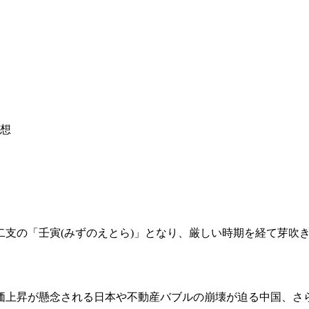
予想
十二支の「壬寅(みずのえとら)」となり、厳しい時期を経て芽吹
価上昇が懸念される日本や不動産バブルの崩壊が迫る中国、さ