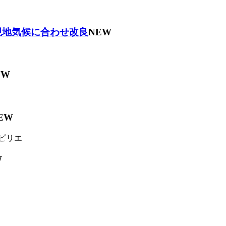
現地気候に合わせ改良
NEW
EW
EW
ピリエ
W