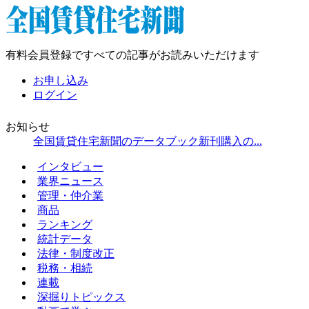
有料会員登録ですべての記事がお読みいただけます
お申し込み
ログイン
お知らせ
全国賃貸住宅新聞のデータブック新刊購入の...
インタビュー
業界ニュース
管理・仲介業
商品
ランキング
統計データ
法律・制度改正
税務・相続
連載
深掘りトピックス