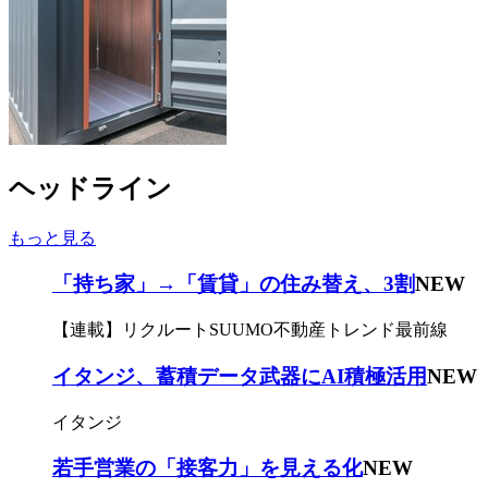
ヘッドライン
もっと見る
「持ち家」→「賃貸」の住み替え、3割
NEW
【連載】リクルートSUUMO不動産トレンド最前線
イタンジ、蓄積データ武器にAI積極活用
NEW
イタンジ
若手営業の「接客力」を見える化
NEW