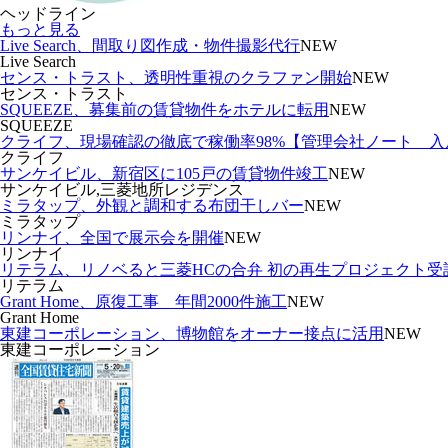
ヘッドライン
もっと見る
Live Search、間取り図作成・物件撮影代行
NEW
Live Search
センス・トラスト、透明性重視のクラファン開始
NEW
センス・トラスト
SQUEEZE、募集前の賃貸物件をホテルに転用
NEW
SQUEEZE
クライフ、現場確認の徹底で稼働率98%【管理会社ノート 
クライフ
サンケイビル、新宿区に105戸の賃貸物件竣工
NEW
サンケイビル,三菱地所レジデンス
ミラタップ、外観と調和する布団干しバー
NEW
ミラタップ
リンナイ、全国で展示会を開催
NEW
リンナイ
リテラム、リノベると三菱HCの合弁 初の再生プロジェクト受
リテラム
Grant Home、原復工事 年間2000件施工
NEW
Grant Home
東建コーポレーション、博物館をオーナー接点に活用
NEW
東建コーポレーション