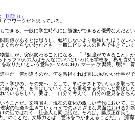
ライフワークだと思っている。
もできる。一般に学生時代には勉強ができると優秀な人だとい
関関係があるとは思うし、勉強しないより勉強したほうがいい
よくわからないけれども、一般にビジネスの世界で生きていく
物差しが、突然変わることになる。「『勉強ができること』か
らトップ10人の人はそんなにいいといわれる学校を、私を含め
取りたいという意味)G-MARCH(G-マーチ:学習院、明治
連中だ。何が違うのか。何を習得すれば真に頭のいい仕事がで
る力・学びの、その先へ」として、単にテストでいい点を取っ
に向かう力」を伸ばしていくことを重視する方向へと変化した
れているらしい。要は、「自分で考えて、自分の意見をきちん
いうことだ。文科省も、現在の変化の激しい時代において、こ
「現実の社会を生きていくうえでのさまざまな局面における判
けの話ではなく、社会人も同じ話だ。それは、藤原正彦氏も、
力」のことだ。文脈力とは「意味をつかまえることだ」。(齋藤