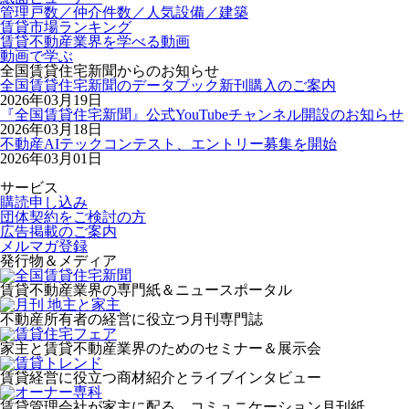
管理戸数／仲介件数／人気設備／建築
賃貸市場ランキング
賃貸不動産業界を学べる動画
動画で学ぶ
全国賃貸住宅新聞からのお知らせ
全国賃貸住宅新聞のデータブック新刊購入のご案内
2026年03月19日
『全国賃貸住宅新聞』公式YouTubeチャンネル開設のお知らせ
2026年03月18日
不動産AIテックコンテスト、エントリー募集を開始
2026年03月01日
サービス
購読申し込み
団体契約をご検討の方
広告掲載のご案内
メルマガ登録
発行物＆メディア
賃貸不動産業界の専門紙＆ニュースポータル
不動産所有者の経営に役立つ月刊専門誌
家主と賃貸不動産業界のためのセミナー＆展示会
賃貸経営に役立つ商材紹介とライブインタビュー
賃貸管理会社が家主に配る、コミュニケーション月刊紙