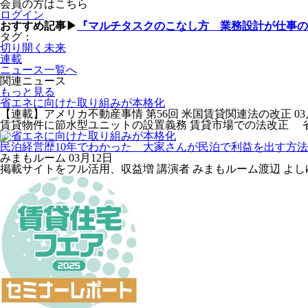
会員の方はこちら
ログイン
おすすめ記事▶
『マルチタスクのこなし方 業務設計が仕事の
タグ：
切り開く未来
連載
ニュース一覧へ
関連ニュース
もっと見る
省エネに向けた取り組みが本格化
【連載】アメリカ不動産事情 第56回 米国賃貸関連法の改正
0
賃貸物件に節水型ユニットの設置義務 賃貸市場での法改正 省エネ強
民泊経営歴10年でわかった 大家さんが民泊で利益を出す方法【
みまもルーム
03月12日
掲載サイトをフル活用、収益増 講演者 みまもルーム渡辺 よし