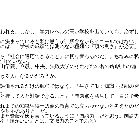
われる。しかし、学力レベルの高い学校を出ていても、必ずし
に決まっていると私は思うが、残念ながらイコールではない。
には、「学校の成績では測れない種類の『頭の良さ』が必要」
ら『社会に適応できること』に切り替わるのだ」。ちなみに私
て出ていない。
、青山学院、立教、中央、法政大学のそれぞれの名の略)以上の偏
きる人になるのだろうか。
て評価されるだけの勉強ではなく、「生きて働く知識・技能の習
。
と持って人と対話できること」「問題点を発見して、自分で考
れまでの知識習得一辺倒の教育では立ちゆかないと考えたのだ
断や対応のあり方」だ。
また齋藤孝氏も言っているように「国語力」だと思う。国語力
孝『頭がいい』とは、文脈力のことである)