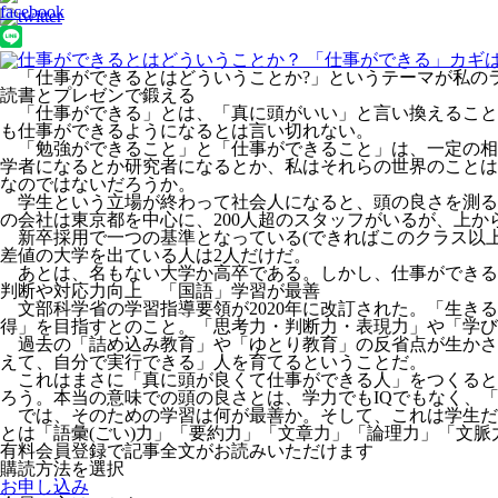
「仕事ができるとはどういうことか?」というテーマが私の
読書とプレゼンで鍛える
「仕事ができる」とは、「真に頭がいい」と言い換えること
も仕事ができるようになるとは言い切れない。
「勉強ができること」と「仕事ができること」は、一定の相
学者になるとか研究者になるとか、私はそれらの世界のことは
なのではないだろうか。
学生という立場が終わって社会人になると、頭の良さを測る
の会社は東京都を中心に、200人超のスタッフがいるが、上か
新卒採用で一つの基準となっている(できればこのクラス以上を
差値の大学を出ている人は2人だけだ。
あとは、名もない大学か高卒である。しかし、仕事ができる
判断や対応力向上 「国語」学習が最善
文部科学省の学習指導要領が2020年に改訂された。「生き
得」を目指すとのこと。「思考力・判断力・表現力」や「学び
過去の「詰め込み教育」や「ゆとり教育」の反省点が生かさ
えて、自分で実行できる」人を育てるということだ。
これはまさに「真に頭が良くて仕事ができる人」をつくると
ろう。本当の意味での頭の良さとは、学力でもIQでもなく、
では、そのための学習は何が最善か。そして、これは学生だ
とは「語彙(ごい)力」「要約力」「文章力」「論理力」「文脈
有料会員登録で記事全文がお読みいただけます
購読方法を選択
お申し込み