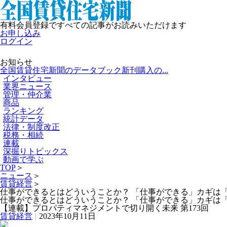
有料会員登録ですべての記事がお読みいただけます
お申し込み
ログイン
お知らせ
全国賃貸住宅新聞のデータブック新刊購入の...
インタビュー
業界ニュース
管理・仲介業
商品
ランキング
統計データ
法律・制度改正
税務・相続
連載
深掘りトピックス
動画で学ぶ
TOP
＞
ニュース
＞
賃貸経営
＞
仕事ができるとはどういうことか？ 「仕事ができる」カギは
仕事ができるとはどういうことか？ 「仕事ができる」カギは
【連載】プロパティマネジメントで切り開く未来 第173回
賃貸経営
|
2023年10月11日