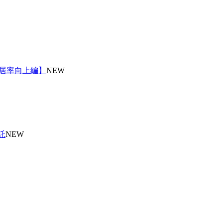
入居率向上編】
NEW
託
NEW