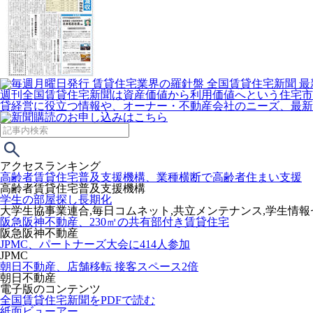
週刊全国賃貸住宅新聞は資産価値から利用価値へという住宅市
貸経営に役立つ情報や、オーナー・不動産会社のニーズ、最新
アクセスランキング
高齢者賃貸住宅普及支援機構、業種横断で高齢者住まい支援
高齢者賃貸住宅普及支援機構
学生の部屋探し長期化
大学生協事業連合,毎日コムネット,共立メンテナンス,学生情
阪急阪神不動産、230㎡の共有部付き賃貸住宅
阪急阪神不動産
JPMC、パートナーズ大会に414人参加
JPMC
朝日不動産、店舗移転 接客スペース2倍
朝日不動産
電子版のコンテンツ
全国賃貸住宅新聞をPDFで読む
紙面ビューアー