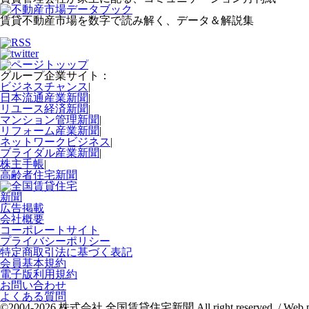
賃貸不動産市場を数字で読み解く、データ＆解説集
グループ企業サイト：
ビジネスチャンス
|
日本流通産業新聞
|
リユース経済新聞
|
マンション管理新聞
|
リフォーム産業新聞
|
ネットワークビジネス
|
ブライダル産業新聞
|
株主手帳
|
高齢者住宅新聞
広告掲載
会社概要
コーポレートサイト
プライバシーポリシー
特定商取引法に基づく表記
会員基本規約
電子版利用規約
お問い合わせ
よくある質問
©2004-2026 株式会社 全国賃貸住宅新聞 All right reserved. / Web p