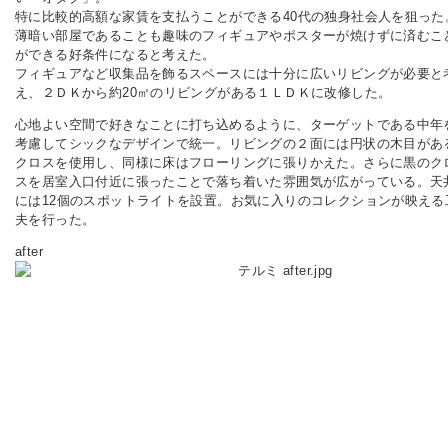
特に比較的高額な家賃を支払うことができる40代の独身社会人を狙った
薄暗い部屋であることも趣味のフィギュアやポスターが焼けずに済むこ
ができる好条件になると考えた。
フィギュアなど収集品を飾るスペースには十分に広いリビングが必要と
え、２ＤＫから約20㎡のリビングがある１ＬＤＫに改修した。
心地よい空間で好きなことに打ち込めるように、ターゲットである中年
考慮してシックなデザインで統一。リビングの２面には円状の木目があ
クロスを使用し、同様に床はフローリングに張りかえた。さらに黒のク
スを居室入口付近に張ったことで落ち着いた雰囲気が広がっている。天
には12個のスポットライトを設置。お気に入りのコレクションが映える
夫を行った。
after