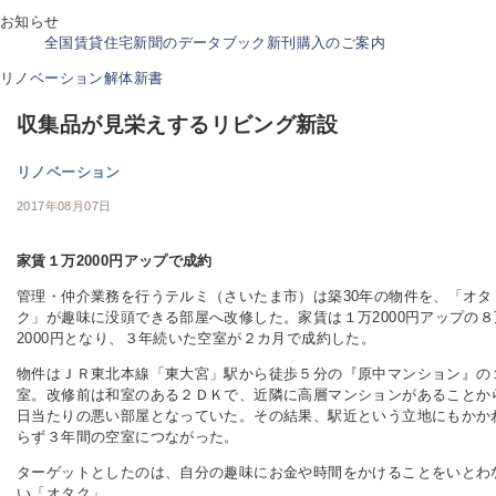
お知らせ
全国賃貸住宅新聞のデータブック新刊購入のご案内
リノベーション解体新書
収集品が見栄えするリビング新設
リノベーション
2017年08月07日
家賃１万2000円アップで成約
管理・仲介業務を行うテルミ（さいたま市）は築30年の物件を、「オタ
ク」が趣味に没頭できる部屋へ改修した。家賃は１万2000円アップの８
2000円となり、３年続いた空室が２カ月で成約した。
物件はＪＲ東北本線「東大宮」駅から徒歩５分の『原中マンション』の
室。改修前は和室のある２ＤＫで、近隣に高層マンションがあることか
日当たりの悪い部屋となっていた。その結果、駅近という立地にもかか
らず３年間の空室につながった。
ターゲットとしたのは、自分の趣味にお金や時間をかけることをいとわ
い「オタク」。