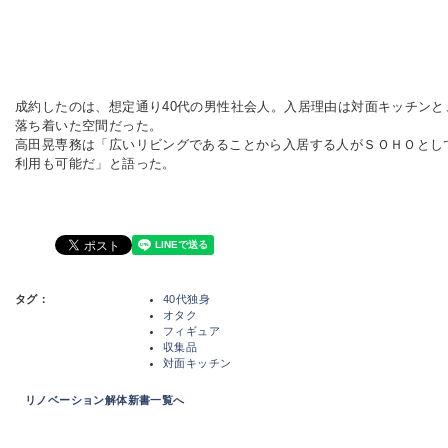
成約したのは、想定通り40代の男性社会人。入居理由は対面キッチンと
落ち着いた空間だった。
高田晃専務は「広いリビングであることから入居する人がＳＯＨＯとし
利用も可能だ」と語った。
タグ：
40代独身
オタク
フィギュア
収集品
対面キッチン
リノベーション解体新書一覧へ